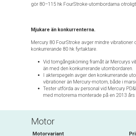
gör 80–115 hk FourStroke-utombordarna otroligt 
Mjukare än konkurrenterna.
Mercury 80 FourStroke avger mindre vibrationer
konkurrerande 80 hk fyrtaktare.
Vid tomgångskörning framåt är Mercurys vibra
än med den konkurrerande utombordaren.
I akterspegeln avger den konkurrerande u
vibrationer än Mercury-motorn, både i marsc
Tester utförda av personal vid Mercury PD
med motorerna monterade på en 2013 års B
Motor
Motorvariant
Pr