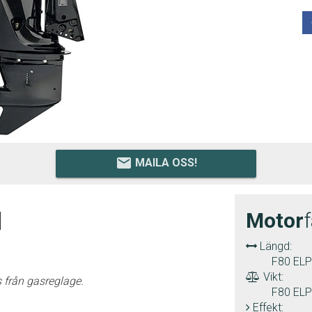
email
MAILA OSS!
I
Motor
Längd:
F80 ELP
Vikt:
 från gasreglage.
F80 ELP
Effekt: