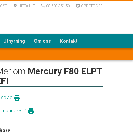
POST
HITTA HIT
08-503 351 50
ÖPPETTIDER
room
local_phone
alarm
Uthyrning
Om oss
Kontakt
Mer om
Mercury F80 ELPT
FI
print
risblad
print
ampanjskylt 1
hare