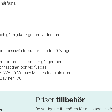
hållfasta.
 och går mjukare genom vattnet än
tionsnivå i förarsätet upp till 50 % lägre
tombordaren nästan fem gånger mer
hhastighet och vid full gas.
&E NVH på Mercury Marines testplats och
ayliner 170.
Priser
tillbehör
De vanligaste tillbehören för att skapa en kör
is