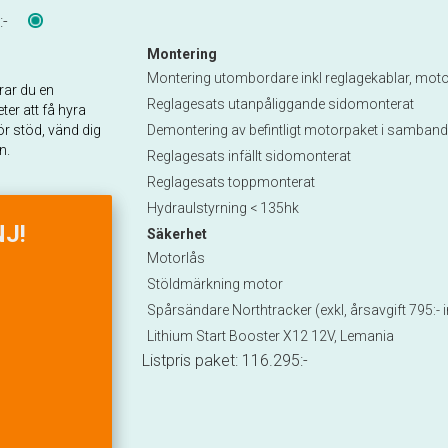
:-
Montering
Montering utombordare inkl reglagekablar, motor
erar du en
Reglagesats utanpåliggande sidomonterat
ter att få hyra
r stöd, vänd dig
Demontering av befintligt motorpaket i samba
n.
Reglagesats infällt sidomonterat
Reglagesats toppmonterat
Hydraulstyrning < 135hk
J!
Säkerhet
Motorlås
Stöldmärkning motor
Spårsändare Northtracker (exkl, årsavgift 795:-
Lithium Start Booster X12 12V, Lemania
Listpris paket:
116.295
:-