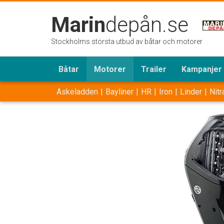
Marin
depån.se
Stockholms största utbud av båtar och motorer
Båtar
Motorer
Trailer
Kampanjer
Askeladden
Bayliner
HR
Iron
Linder
Nitr