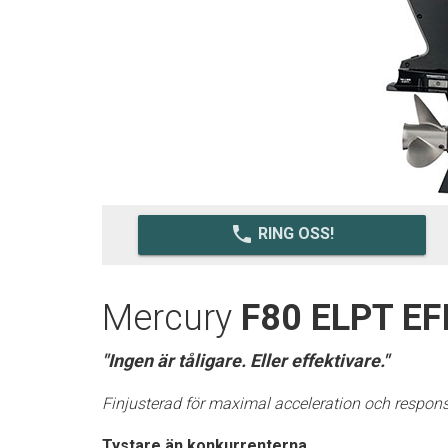
local_phone
RING OSS!
Mercury
F80 ELPT EF
"Ingen är tåligare. Eller effektivare."
Finjusterad för maximal acceleration och respons
Tystare än konkurrenterna.