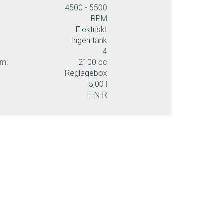
4500 - 5500
RPM
:
Elektriskt
Ingen tank
4
ym:
2100 cc
Reglagebox
5,00 l
F-N-R