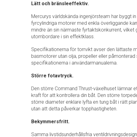
Lätt och bränsleeffektiv.
Mercurys världskända ingenjörsteam har byggt in f
fyrcylindriga motorer med enkla överliggande ka
mindre än sin närmaste fyrtaktskonkurrent, vilket g
utombordare i sin effektklass.
Specifikationerna för torrvikt avser den lättaste m
basmotorer utan olja, propeller eller påmonterad s
specifikationerna i användarmanualerna.
Större fotavtryck.
Den större Command Thrust-växelhuset lämnar ett 
kraft för att kontrollera din båt. Den större tor
större diameter enklare lyfta en tung båt i rätt pla
utan att detta påverkar topphastigheten.
Bekymmersfritt.
Samma livstidsunderhållsfria ventildrivningsdesig