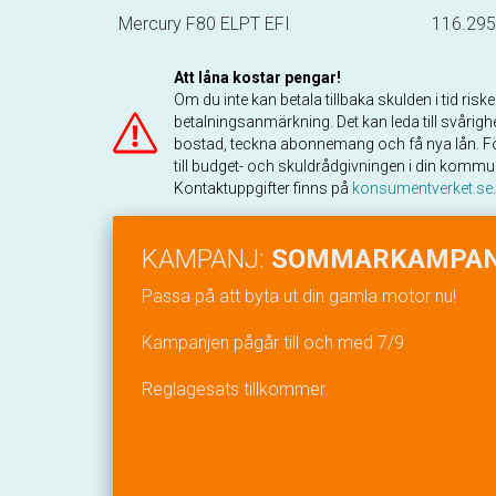
Mercury F80 ELPT EFI
116.295
Att låna kostar pengar!
Om du inte kan betala tillbaka skulden i tid risk
betalningsanmärkning. Det kan leda till svårighe
bostad, teckna abonnemang och få nya lån. Fö
till budget- och skuldrådgivningen i din kommu
Kontaktuppgifter finns på
konsumentverket.se
.
KAMPANJ:
SOMMARKAMPAN
Passa på att byta ut din gamla motor nu!
Kampanjen pågår till och med 7/9
Reglagesats tillkommer.