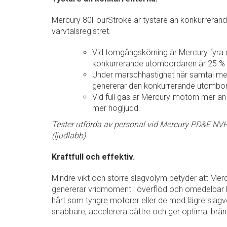
Mercury 80FourStroke är tystare än konkurrerande
varvtalsregistret.
Vid tomgångskörning är Mercury fyra 
konkurrerande utombordaren är 25 % 
Under marschhastighet när samtal mel
genererar den konkurrerande utombor
Vid full gas är Mercury-motorn mer än
mer högljudd.
Tester utförda av personal vid Mercury PD&E NV
(ljudlabb).
Kraftfull och effektiv.
Mindre vikt och större slagvolym betyder att M
genererar vridmoment i överflöd och omedelbar kr
hårt som tyngre motorer eller de med lägre slagv
snabbare, accelerera bättre och ger optimal bränsl