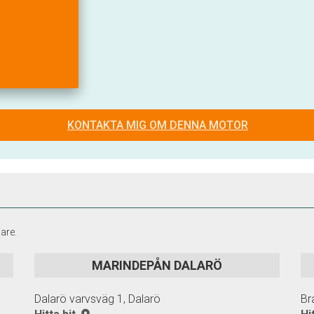
KONTAKTA MIG OM DENNA MOTOR
are.
MARINDEPÅN DALARÖ
Dalarö varvsväg 1, Dalarö
Br