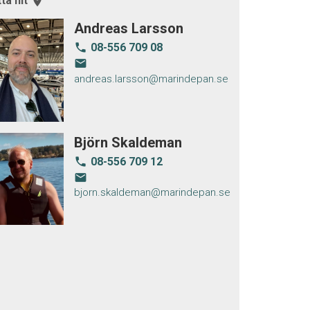
tta hit
room
Andreas Larsson
08-556 709 08
local_phone
email
andreas.larsson@marindepan.se
Björn Skaldeman
08-556 709 12
local_phone
email
bjorn.skaldeman@marindepan.se