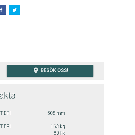
room
BESÖK OSS!
fakta
T EFI
508 mm
T EFI
163 kg
80 hk