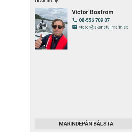
Hitta hit
room
Victor Boström
08-556 709 07
local_phone
email
victor@skanstullmarin.se
MARINDEPÅN BÅLSTA