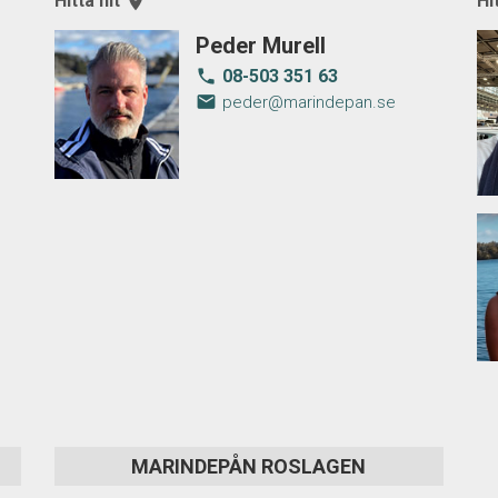
Hitta hit
room
Hi
Peder Murell
08-503 351 63
local_phone
email
peder@marindepan.se
MARINDEPÅN ROSLAGEN