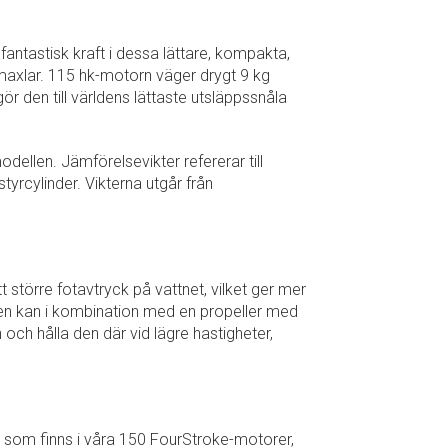
antastisk kraft i dessa lättare, kompakta,
maxlar. 115 hk-motorn väger drygt 9 kg
ör den till världens lättaste utsläppssnåla
odellen. Jämförelsevikter refererar till
tyrcylinder. Vikterna utgår från
större fotavtryck på vattnet, vilket ger mer
peden kan i kombination med en propeller med
n och hålla den där vid lägre hastigheter,
n som finns i våra 150 FourStroke-motorer,