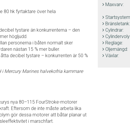
Maxvarv:
 80 hk fyrtaktare över hela
Startsystem
Bränsletank:
decibel tystare än konkurrenterna – den
Cylindrar:
mer högljudd.
Cylindervol
lan personerna i båten normalt sker
Reglage:
daren nästan 15 % mer buller.
Oljemängd:
 åtta decibel tystare – konkurrenten är 50 %
Växlar:
H i Mercury Marines halvekofria kammare
ercurys nya 80–115 FourStroke-motorer
aft. Eftersom de inte måste arbeta lika
olym gör dessa motorer att båtar planar ut
eeffektivitet i marschfart.