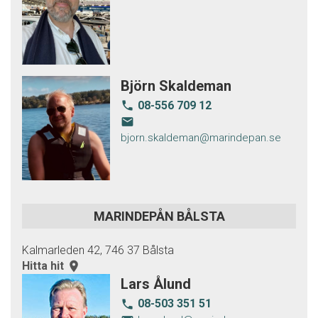
Björn Skaldeman
08-556 709 12
local_phone
email
bjorn.skaldeman@marindepan.se
MARINDEPÅN BÅLSTA
Kalmarleden 42, 746 37 Bålsta
Hitta hit
room
Lars Ålund
08-503 351 51
local_phone