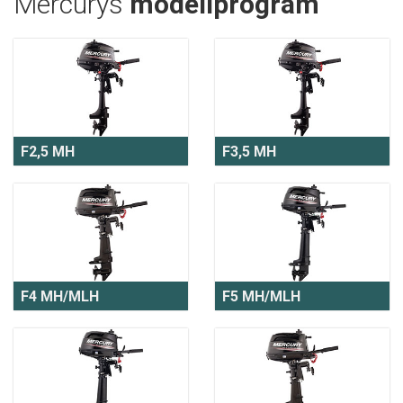
Mercurys
modellprogram
F2,5 MH
F3,5 MH
F4 MH/MLH
F5 MH/MLH