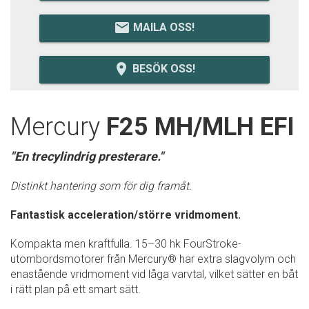
email
MAILA OSS!
room
BESÖK OSS!
Mercury
F25 MH/MLH EFI
"En trecylindrig presterare."
Distinkt hantering som för dig framåt.
Fantastisk acceleration/större vridmoment.
Kompakta men kraftfulla. 15–30 hk FourStroke-
utombordsmotorer från Mercury® har extra slagvolym och
enastående vridmoment vid låga varvtal, vilket sätter en båt
i rätt plan på ett smart sätt.