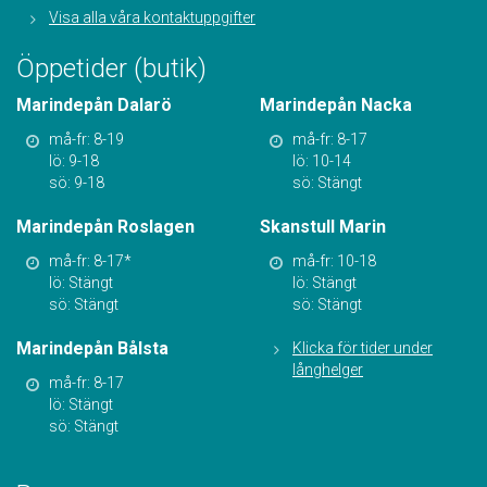
Visa alla våra kontaktuppgifter
Öppetider (butik)
Marindepån Dalarö
Marindepån Nacka
må-fr: 8-19
må-fr: 8-17
lö: 9-18
lö: 10-14
sö: 9-18
sö: Stängt
Marindepån Roslagen
Skanstull Marin
må-fr: 8-17*
må-fr: 10-18
lö: Stängt
lö: Stängt
sö: Stängt
sö: Stängt
Marindepån Bålsta
Klicka för tider under
långhelger
må-fr: 8-17
lö: Stängt
sö: Stängt