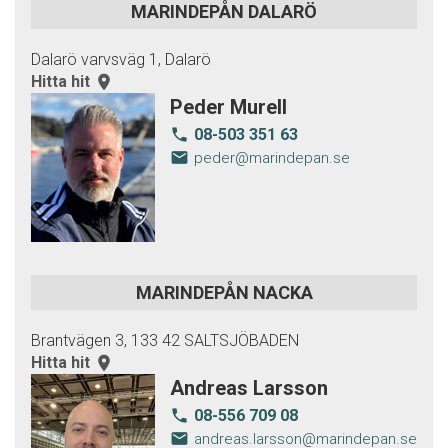
MARINDEPÅN DALARÖ
Dalarö varvsväg 1, Dalarö
Hitta hit
room
Peder Murell
08-503 351 63
local_phone
email
peder@marindepan.se
MARINDEPÅN NACKA
Brantvägen 3, 133 42 SALTSJÖBADEN
Hitta hit
room
Andreas Larsson
08-556 709 08
local_phone
email
andreas.larsson@marindepan.se