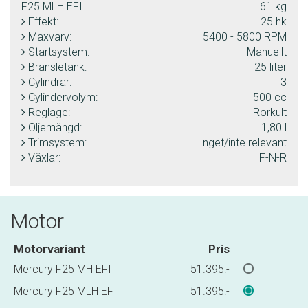
F25 MLH EFI
61 kg
Effekt:
25 hk
Maxvarv:
5400 - 5800 RPM
Startsystem:
Manuellt
Bränsletank:
25 liter
Cylindrar:
3
Cylindervolym:
500 cc
Reglage:
Rorkult
Oljemängd:
1,80 l
Trimsystem:
Inget/inte relevant
Växlar:
F-N-R
Motor
Motorvariant
Pris
Mercury F25 MH EFI
51.395:-
Mercury F25 MLH EFI
51.395:-