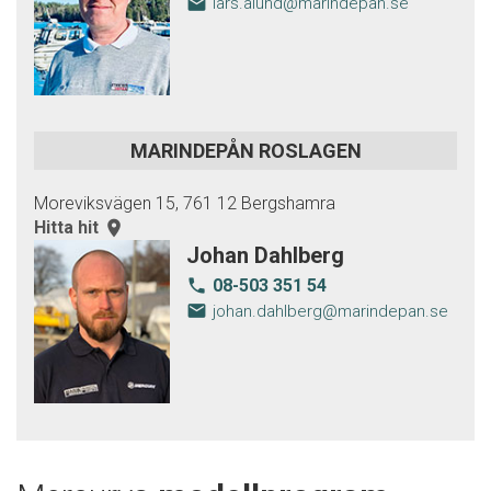
email
lars.alund@marindepan.se
MARINDEPÅN ROSLAGEN
Moreviksvägen 15, 761 12 Bergshamra
Hitta hit
room
Johan Dahlberg
08-503 351 54
local_phone
email
johan.dahlberg@marindepan.se