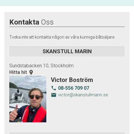
Kontakta
Oss
Tveka inte att kontakta någon av våra kunniga båtsäljare.
SKANSTULL MARIN
Sundstabacken 10, Stockholm
Hitta hit
room
Victor Boström
08-556 709 07
local_phone
email
victor@skanstullmarin.se