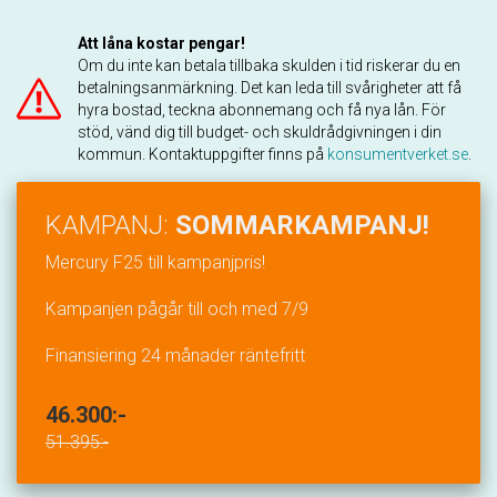
Att låna kostar pengar!
Om du inte kan betala tillbaka skulden i tid riskerar du en
betalningsanmärkning. Det kan leda till svårigheter att få
hyra bostad, teckna abonnemang och få nya lån. För
stöd, vänd dig till budget- och skuldrådgivningen i din
kommun. Kontaktuppgifter finns på
konsumentverket.se
.
KAMPANJ:
SOMMARKAMPANJ!
Mercury F25 till kampanjpris!
Kampanjen pågår till och med 7/9
Finansiering 24 månader räntefritt
46.300:-
51.395:-