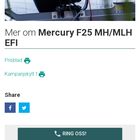
Mer om
Mercury F25 MH/MLH
EFI
print
Prisblad
print
Kampanjskylt 1
Share
local_phone
RING OSS!