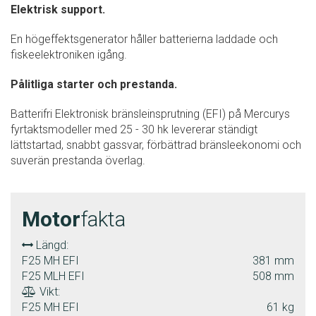
Elektrisk support.
En högeffektsgenerator håller batterierna laddade och
fiskeelektroniken igång.
Pålitliga starter och prestanda.
Batterifri Elektronisk bränsleinsprutning (EFI) på Mercurys
fyrtaktsmodeller med 25 - 30 hk levererar ständigt
lättstartad, snabbt gassvar, förbättrad bränsleekonomi och
suverän prestanda överlag.
Motor
fakta
Längd:
F25 MH EFI
381 mm
F25 MLH EFI
508 mm
Vikt:
F25 MH EFI
61 kg