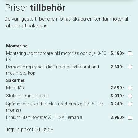
Priser
tillbehör
De vanligaste tillbehören för att skapa en körklar motor till
rabatterat paketpris.
Montering
Montering utombordare inkl motorlås och olja, 0-30
5.190:-
hk
Demontering av befintligt motorpaket i samband
2.630:-
med motorköp
Säkerhet
Motorlås
2.590:-
Stöldmärkning motor
3.010:-
Spårsändare Northtracker (exkl, årsavgift 795:- inkl,
3.240:-
moms)
Lithium Start Booster X12 12V, Lemania
3.980:-
Listpris paket:
51.395
:-