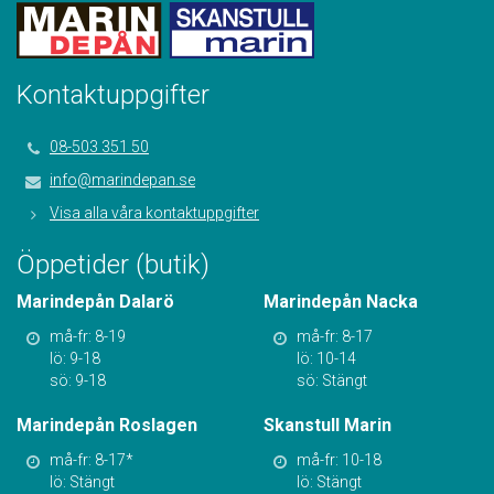
Kontaktuppgifter
08-503 351 50
info@marindepan.se
Visa alla våra kontaktuppgifter
Öppetider (butik)
Marindepån Dalarö
Marindepån Nacka
må-fr: 8-19
må-fr: 8-17
lö: 9-18
lö: 10-14
sö: 9-18
sö: Stängt
Marindepån Roslagen
Skanstull Marin
må-fr: 8-17*
må-fr: 10-18
lö: Stängt
lö: Stängt