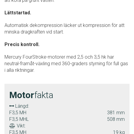
att köra på grunt vatten.
Lättstartad.
Automatisk dekompression läcker ut kompression för att
minska dragkraften vid start.
Precis kontroll.
Mercury FourStroke-motorer med 2,5 och 3,5 hk har
neutral-framåt-växling med 360-graders styrning för full gas
i alla riktningar.
Motor
fakta
Längd:
F3,5 MH
381 mm
F3,5 MHL
508 mm
Vikt:
F3,5 MH
19 kg