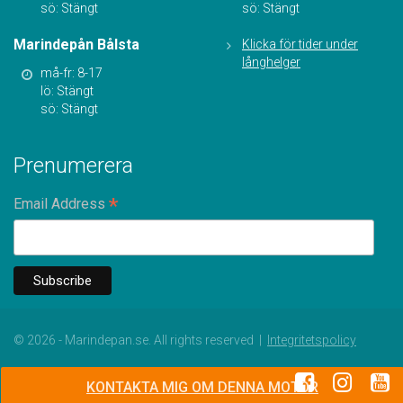
sö: Stängt
sö: Stängt
Marindepån Bålsta
Klicka för tider under
långhelger
må-fr: 8-17
lö: Stängt
sö: Stängt
Prenumerera
*
Email Address
© 2026 - Marindepan.se. All rights reserved |
Integritetspolicy
KONTAKTA MIG OM DENNA MOTOR