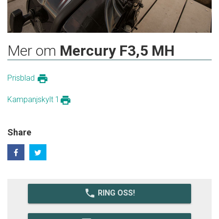
Mer om
Mercury F3,5 MH
print
Prisblad
print
Kampanjskylt 1
Share
local_phone
RING OSS!