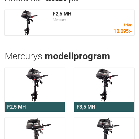
F2,5 MH
Mercury
från:
10.095:-
Mercurys
modellprogram
F2,5 MH
F3,5 MH