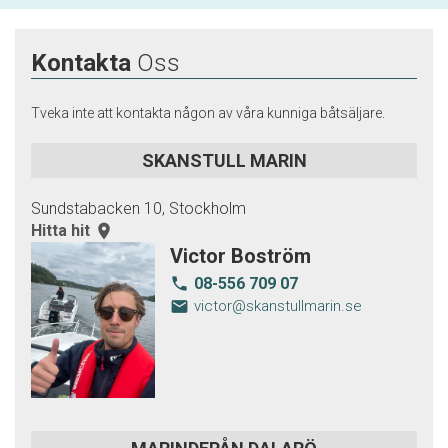
Kontakta
Oss
Tveka inte att kontakta någon av våra kunniga båtsäljare.
SKANSTULL MARIN
Sundstabacken 10, Stockholm
Hitta hit
room
Victor Boström
08-556 709 07
local_phone
email
victor@skanstullmarin.se