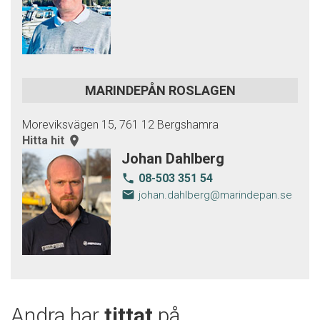
MARINDEPÅN ROSLAGEN
Moreviksvägen 15, 761 12 Bergshamra
Hitta hit
room
Johan Dahlberg
08-503 351 54
local_phone
email
johan.dahlberg@marindepan.se
Andra har
tittat
på