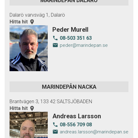
MARINDEPÅN DALARÖ
Dalarö varvsväg 1, Dalarö
Hitta hit
room
Peder Murell
08-503 351 63
local_phone
email
peder@marindepan.se
MARINDEPÅN NACKA
Brantvägen 3, 133 42 SALTSJÖBADEN
Hitta hit
room
Andreas Larsson
08-556 709 08
local_phone
email
andreas.larsson@marindepan.se