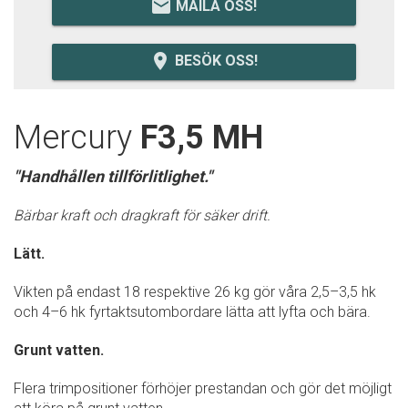
email
MAILA OSS!
room
BESÖK OSS!
Mercury
F3,5 MH
"Handhållen tillförlitlighet."
Bärbar kraft och dragkraft för säker drift.
Lätt.
Vikten på endast 18 respektive 26 kg gör våra 2,5–3,5 hk
och 4–6 hk fyrtaktsutombordare lätta att lyfta och bära.
Grunt vatten.
Flera trimpositioner förhöjer prestandan och gör det möjligt