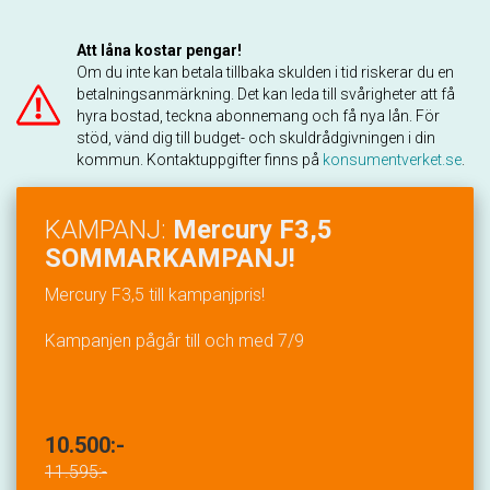
Att låna kostar pengar!
Om du inte kan betala tillbaka skulden i tid riskerar du en
betalningsanmärkning. Det kan leda till svårigheter att få
hyra bostad, teckna abonnemang och få nya lån. För
stöd, vänd dig till budget- och skuldrådgivningen i din
kommun. Kontaktuppgifter finns på
konsumentverket.se
.
KAMPANJ:
Mercury F3,5
SOMMARKAMPANJ!
Mercury F3,5 till kampanjpris!
Kampanjen pågår till och med 7/9
10.500:-
11.595:-