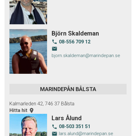
Björn Skaldeman
08-556 709 12
local_phone
email
bjorn.skaldeman@marindepan.se
MARINDEPÅN BÅLSTA
Kalmarleden 42, 746 37 Bålsta
Hitta hit
room
Lars Ålund
08-503 351 51
local_phone
email
lars.alund@marindepan.se