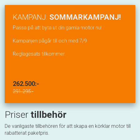
KAMPANJ:
SOMMARKAMPANJ!
Passa på att byta ut din gamla motor nu!
Kampanjen pågår till och med 7/9
Reglagesats tillkommer.
262.500:-
291.295:-
Priser
tillbehör
De vanligaste tillbehören för att skapa en körklar motor till
rabatterat paketpris.