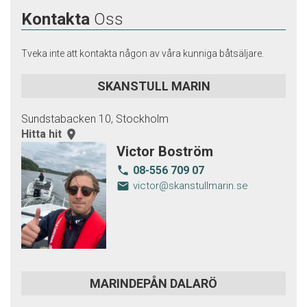
Kontakta
Oss
Tveka inte att kontakta någon av våra kunniga båtsäljare.
SKANSTULL MARIN
Sundstabacken 10, Stockholm
Hitta hit
room
Victor Boström
08-556 709 07
local_phone
email
victor@skanstullmarin.se
MARINDEPÅN DALARÖ