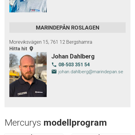
MARINDEPÅN ROSLAGEN
Moreviksvägen 15, 761 12 Bergshamra
Hitta hit
room
Johan Dahlberg
08-503 351 54
local_phone
email
johan.dahlberg@marindepan.se
Mercurys
modellprogram