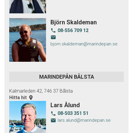
Björn Skaldeman
08-556 709 12
local_phone
email
bjorn.skaldeman@marindepan.se
MARINDEPÅN BÅLSTA
Kalmarleden 42, 746 37 Bålsta
Hitta hit
room
Lars Ålund
08-503 351 51
local_phone
email
lars.alund@marindepan.se