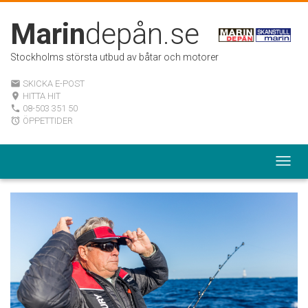
Marin
depån.se
Stockholms största utbud av båtar och motorer
SKICKA E-POST
email
HITTA HIT
room
08-503 351 50
local_phone
ÖPPETTIDER
alarm
Togg
navig