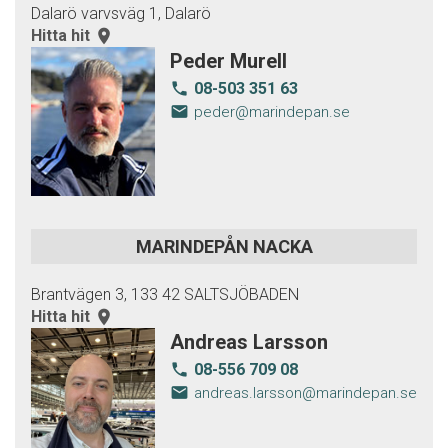
Dalarö varvsväg 1, Dalarö
Hitta hit
room
Peder Murell
08-503 351 63
local_phone
email
peder@marindepan.se
MARINDEPÅN NACKA
Brantvägen 3, 133 42 SALTSJÖBADEN
Hitta hit
room
Andreas Larsson
08-556 709 08
local_phone
email
andreas.larsson@marindepan.se