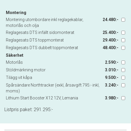
Montering
Montering utombordare inkl reglagekablar,
24.480:-
motorlås och olja
Reglagesats DTS infällt sidomonterat
25.400:-
Reglagesats DTS toppmonterat
29.400:-
Reglagesats DTS dubbelt toppmonterat
48.400:-
Säkerhet
Motorlås
2.590:-
Stöldmärkning motor
3.010:-
Tilägg vit kåpa
9.500:-
Spårsändare Northtracker (exkl, årsavgift 795:- inkl,
3.240:-
moms)
Lithium Start Booster X12 12V, Lemania
3.980:-
Listpris paket:
291.295
:-