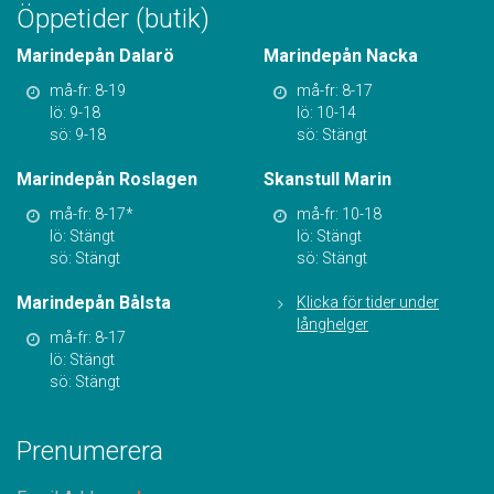
Öppetider (butik)
Marindepån Dalarö
Marindepån Nacka
må-fr: 8-19
må-fr: 8-17
lö: 9-18
lö: 10-14
sö: 9-18
sö: Stängt
Marindepån Roslagen
Skanstull Marin
må-fr: 8-17*
må-fr: 10-18
lö: Stängt
lö: Stängt
sö: Stängt
sö: Stängt
Marindepån Bålsta
Klicka för tider under
långhelger
må-fr: 8-17
lö: Stängt
sö: Stängt
Prenumerera