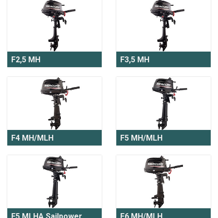
F2,5 MH
F3,5 MH
F4 MH/MLH
F5 MH/MLH
F5 MLHA Sailpower
F6 MH/MLH