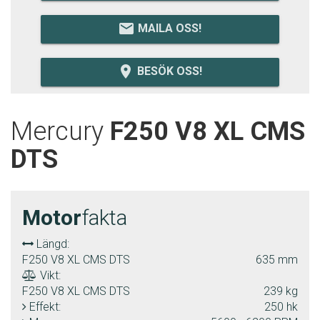
email
MAILA OSS!
room
BESÖK OSS!
Mercury
F250 V8 XL CMS
DTS
Motor
fakta
Längd:
F250 V8 XL CMS DTS
635 mm
Vikt:
F250 V8 XL CMS DTS
239 kg
Effekt:
250 hk