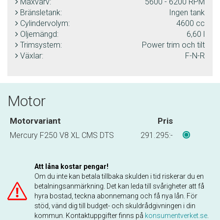
Maxvarv:
5600 - 6200 RPM
Bränsletank:
Ingen tank
Cylindervolym:
4600 cc
Oljemängd:
6,60 l
Trimsystem:
Power trim och tilt
Växlar:
F-N-R
Motor
Motorvariant
Pris
Mercury F250 V8 XL CMS DTS
291.295:-
Att låna kostar pengar!
Om du inte kan betala tillbaka skulden i tid riskerar du en
betalningsanmärkning. Det kan leda till svårigheter att få
hyra bostad, teckna abonnemang och få nya lån. För
stöd, vänd dig till budget- och skuldrådgivningen i din
kommun. Kontaktuppgifter finns på
konsumentverket.se
.