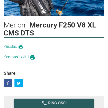
Mer om
Mercury F250 V8 XL
CMS DTS
print
Prisblad
print
Kampanjskylt 1
Share
local_phone
RING OSS!