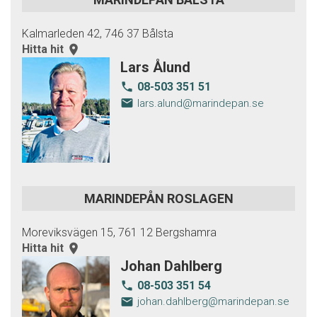
Kalmarleden 42, 746 37 Bålsta
Hitta hit
room
Lars Ålund
08-503 351 51
local_phone
email
lars.alund@marindepan.se
MARINDEPÅN ROSLAGEN
Moreviksvägen 15, 761 12 Bergshamra
Hitta hit
room
Johan Dahlberg
08-503 351 54
local_phone
email
johan.dahlberg@marindepan.se