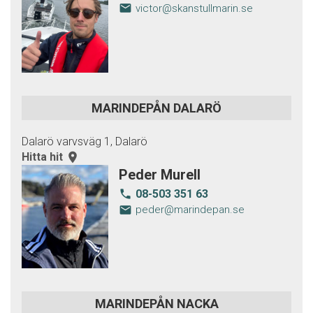
email
victor@skanstullmarin.se
MARINDEPÅN DALARÖ
Dalarö varvsväg 1, Dalarö
Hitta hit
room
Peder Murell
08-503 351 63
local_phone
email
peder@marindepan.se
MARINDEPÅN NACKA