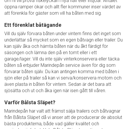
om ni vill prova fiskelyckan i nya hav eller insjöar. Antalet
öppna ramper ökar och allt fler kommuner inser värdet av
att förenkla för gäster som vill ha båten med sig.
Ett förenklat båtägande
Vill du själv förvara båten under vintern finns det inget som
underlättar så mycket som en egen båtvagn eller trailer. Du
kan själv åka och hämta båten när du åkt färdigt för
säsongen och lämna den på en tomt eller i ett
garage/lager. Vill du inte själv vinterkonservera eller täcka
båten så erbjuder Marindepån service även för dig som
förvarar båten själv. Du kan antingen komma med båten i
sjön eller på trailer så kan vi serva/konservera motorn och
även plasta in båten för vintern. Sedan är det bara att
sjösätta och ut och åka igen när isen gått till våren.
Varför Bålsta Släpet?
Marindepån har valt att främst sälja trailers och båtvagnar
från Bålsta Släpet då vi anser att de producerar de absolut
bästa produkterna, både vad gäller kvalitet och