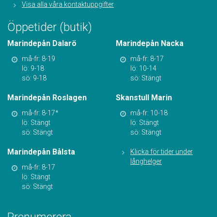
Visa alla våra kontaktuppgifter
Öppetider (butik)
Marindepån Dalarö
Marindepån Nacka
må-fr: 8-19
må-fr: 8-17
lö: 9-18
lö: 10-14
sö: 9-18
sö: Stängt
Marindepån Roslagen
Skanstull Marin
må-fr: 8-17*
må-fr: 10-18
lö: Stängt
lö: Stängt
sö: Stängt
sö: Stängt
Marindepån Bålsta
Klicka för tider under
långhelger
må-fr: 8-17
lö: Stängt
sö: Stängt