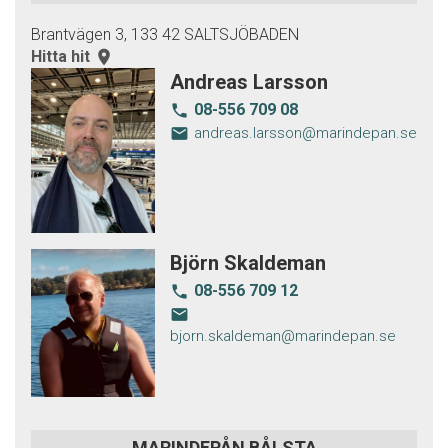
Brantvägen 3, 133 42 SALTSJÖBADEN
Hitta hit
room
Andreas Larsson
08-556 709 08
local_phone
email
andreas.larsson@marindepan.se
Björn Skaldeman
08-556 709 12
local_phone
email
bjorn.skaldeman@marindepan.se
MARINDEPÅN BÅLSTA