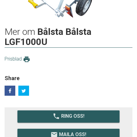
Mer om
Bålsta Bålsta
LGF1000U
print
Prisblad
Share
local_phone
RING OSS!
email
MAILA OSS!