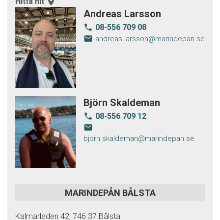
Hitta hit
room
Andreas Larsson
08-556 709 08
local_phone
email
andreas.larsson@marindepan.se
Björn Skaldeman
08-556 709 12
local_phone
email
bjorn.skaldeman@marindepan.se
MARINDEPÅN BÅLSTA
Kalmarleden 42, 746 37 Bålsta