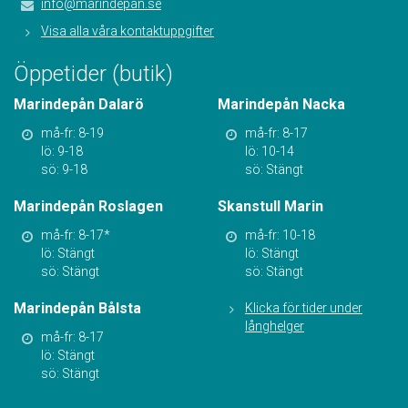
info@marindepan.se
Visa alla våra kontaktuppgifter
Öppetider (butik)
Marindepån Dalarö
Marindepån Nacka
må-fr: 8-19
må-fr: 8-17
lö: 9-18
lö: 10-14
sö: 9-18
sö: Stängt
Marindepån Roslagen
Skanstull Marin
må-fr: 8-17*
må-fr: 10-18
lö: Stängt
lö: Stängt
sö: Stängt
sö: Stängt
Marindepån Bålsta
Klicka för tider under
långhelger
må-fr: 8-17
lö: Stängt
sö: Stängt