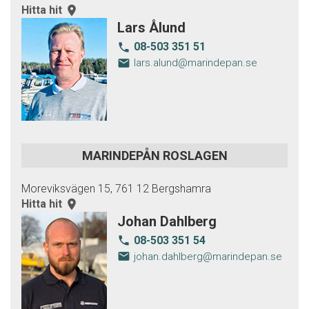
Hitta hit
room
Lars Ålund
08-503 351 51
local_phone
email
lars.alund@marindepan.se
MARINDEPÅN ROSLAGEN
Moreviksvägen 15, 761 12 Bergshamra
Hitta hit
room
Johan Dahlberg
08-503 351 54
local_phone
email
johan.dahlberg@marindepan.se