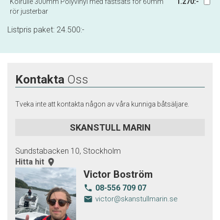
Kölrulle 300mm Polyvinyl med fästsats för 60mm
1.270:-
rör justerbar
Listpris paket:
24.500
:-
Kontakta
Oss
Tveka inte att kontakta någon av våra kunniga båtsäljare.
SKANSTULL MARIN
Sundstabacken 10, Stockholm
Hitta hit
room
Victor Boström
08-556 709 07
local_phone
email
victor@skanstullmarin.se