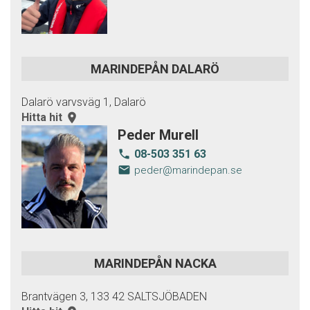
MARINDEPÅN DALARÖ
Dalarö varvsväg 1, Dalarö
Hitta hit
room
Peder Murell
08-503 351 63
local_phone
email
peder@marindepan.se
MARINDEPÅN NACKA
Brantvägen 3, 133 42 SALTSJÖBADEN