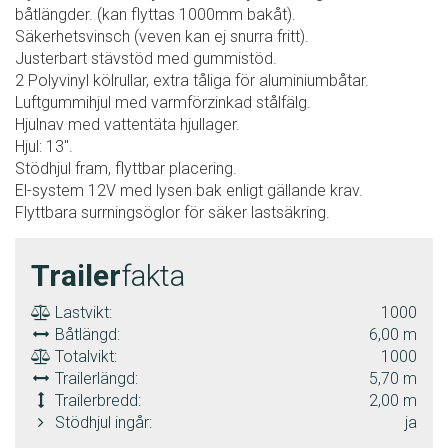
båtlängder. (kan flyttas 1000mm bakåt).
Säkerhetsvinsch (veven kan ej snurra fritt).
Justerbart stävstöd med gummistöd.
2 Polyvinyl kölrullar, extra tåliga för aluminiumbåtar.
Luftgummihjul med varmförzinkad stålfälg.
Hjulnav med vattentäta hjullager.
Hjul: 13".
Stödhjul fram, flyttbar placering.
El-system 12V med lysen bak enligt gällande krav.
Flyttbara surrningsöglor för säker lastsäkring.
Trailer
fakta
Lastvikt:
1000
Båtlängd:
6,00 m
Totalvikt:
1000
Trailerlängd:
5,70 m
Trailerbredd:
2,00 m
Stödhjul ingår:
ja