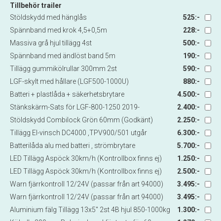
Tillbehör trailer
Stöldskydd med hänglås
525:-
Spännband med krok 4,5+0,5m
228:-
Massiva grå hjul tillägg 4st
500:-
Spännband med ändlöst band 5m
190:-
Tillägg gummikölrullar 300mm 2st
590:-
LGF-skylt med hållare (LGF500-1000U)
880:-
Batteri + plastlåda + säkerhetsbrytare
4.500:-
Stänkskärm-Sats för LGF-800-1250 2019-
2.400:-
Stöldskydd Combilock Grön 60mm (Godkänt)
2.250:-
Tillägg El-vinsch DC4000 ,TPV900/501 utgår
6.300:-
Batterilåda alu med batteri , strömbrytare
5.700:-
LED Tillägg Aspöck 30km/h (Kontrollbox finns ej)
1.250:-
LED Tillägg Aspöck 30km/h (Kontrollbox finns ej)
2.500:-
Warn fjärrkontroll 12/24V (passar från art 94000)
3.495:-
Warn fjärrkontroll 12/24V (passar från art 94000)
3.495:-
Aluminium fälg Tillägg 13x5" 2st 4B hjul 850-1000kg
1.300:-