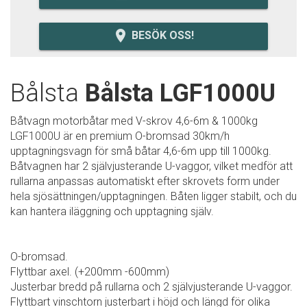
room
BESÖK OSS!
Bålsta
Bålsta LGF1000U
Båtvagn motorbåtar med V-skrov 4,6-6m & 1000kg
LGF1000U är en premium O-bromsad 30km/h
upptagningsvagn för små båtar 4,6-6m upp till 1000kg.
Båtvagnen har 2 självjusterande U-vaggor, vilket medför att
rullarna anpassas automatiskt efter skrovets form under
hela sjösättningen/upptagningen. Båten ligger stabilt, och du
kan hantera iläggning och upptagning själv.
O-bromsad.
Flyttbar axel. (+200mm -600mm)
Justerbar bredd på rullarna och 2 självjusterande U-vaggor.
Flyttbart vinschtorn justerbart i höjd och längd för olika