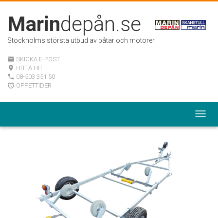
Marin
depån.se
Stockholms största utbud av båtar och motorer
SKICKA E-POST
email
HITTA HIT
room
08-503 351 50
local_phone
ÖPPETTIDER
alarm
Togg
navig