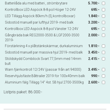
Batterilåda alu med batteri , strömbrytare
5.700:-
Kontrollbox LED Aspöck 8-8 pol Höger 12-24V
695:-
LED Tillägg Aspöck 80km/h (Ej kontrollboxar)
1.840:-
Sidostöd manuell par lufthjul 2019- med balk
3.200:-
Kontrollbox LED Aspöck 8-8 pol Vänster 12-24V
695:-
Gångbräda bak REG2000-3500 & LGF2000-3500
2.000:-
2019-
Förstärkning 4 x plåtstänkskärmar, durkaluminium
1.810:-
Sidostöd manuell par massiva hjul 2019- med balk
3.450:-
Stöldskydd Combilock Svart 77,5mm med 14mm
2.415:-
bult
Warn fjärrkontroll 12/24V (passar från art 94000)
3.495:-
Reservhjulsfäste Båttrailer 2019 för 100x40mm balk
990:-
Aluminium fälg Tillägg 14" 4st. 5B hjul 2700-3500kg
2.600:-
Listpris paket:
86.000
:-