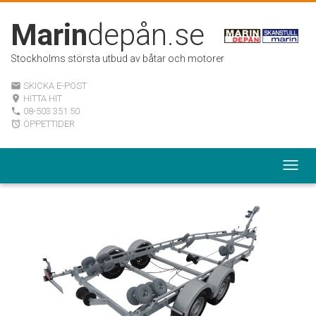
Marin
depån.se
Stockholms största utbud av båtar och motorer
SKICKA E-POST
email
HITTA HIT
room
08-503 351 50
local_phone
ÖPPETTIDER
alarm
Togg
navig