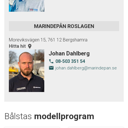
MARINDEPÅN ROSLAGEN
Moreviksvägen 15, 761 12 Bergshamra
Hitta hit
room
Johan Dahlberg
08-503 351 54
local_phone
email
johan.dahlberg@marindepan.se
Bålstas
modellprogram