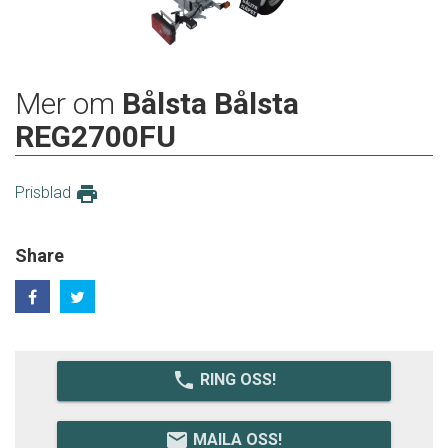
Mer om
Bålsta Bålsta
REG2700FU
print
Prisblad
Share
local_phone
RING OSS!
email
MAILA OSS!