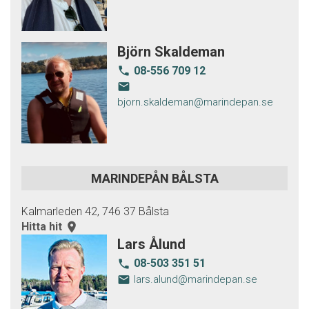
Björn Skaldeman
08-556 709 12
local_phone
email
bjorn.skaldeman@marindepan.se
MARINDEPÅN BÅLSTA
Kalmarleden 42, 746 37 Bålsta
Hitta hit
room
Lars Ålund
08-503 351 51
local_phone
email
lars.alund@marindepan.se