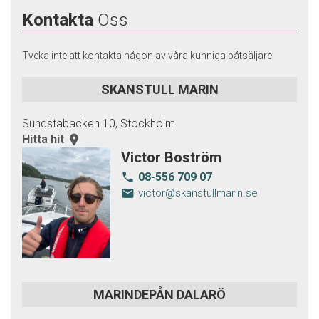
Kontakta
Oss
Tveka inte att kontakta någon av våra kunniga båtsäljare.
SKANSTULL MARIN
Sundstabacken 10, Stockholm
Hitta hit
room
Victor Boström
08-556 709 07
local_phone
email
victor@skanstullmarin.se
MARINDEPÅN DALARÖ