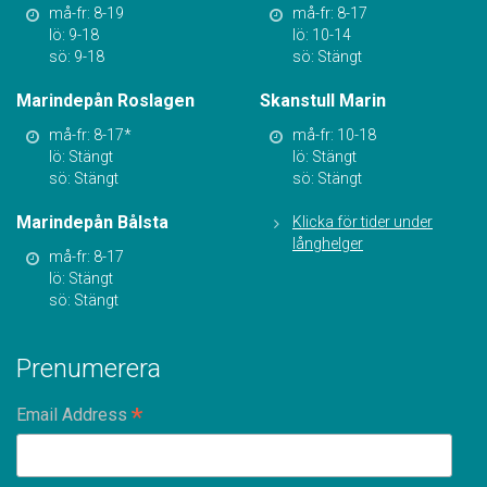
må-fr: 8-19
må-fr: 8-17
lö: 9-18
lö: 10-14
sö: 9-18
sö: Stängt
Marindepån Roslagen
Skanstull Marin
må-fr: 8-17*
må-fr: 10-18
lö: Stängt
lö: Stängt
sö: Stängt
sö: Stängt
Marindepån Bålsta
Klicka för tider under
långhelger
må-fr: 8-17
lö: Stängt
sö: Stängt
Prenumerera
*
Email Address