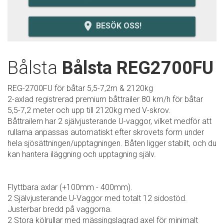
room
BESÖK OSS!
Bålsta
Bålsta REG2700FU
REG-2700FU för båtar 5,5-7,2m & 2120kg
2-axlad registrerad premium båttrailer 80 km/h för båtar
5,5-7,2 meter och upp till 2120kg med V-skrov.
Båttrailern har 2 självjusterande U-vaggor, vilket medför att
rullarna anpassas automatiskt efter skrovets form under
hela sjösättningen/upptagningen. Båten ligger stabilt, och du
kan hantera iläggning och upptagning själv.
Flyttbara axlar (+100mm - 400mm).
2 Självjusterande U-Vaggor med totalt 12 sidostöd.
Justerbar bredd på vaggorna.
2 Stora kölrullar med mässingslagrad axel för minimalt