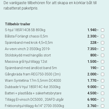
De vanligaste tillbehören för att skapa en körklar båt till
rabatterat paketpris.
Tillbehör trailer
S-hjul 185R14C8 5B 893kg
1.940:-
Bålsta Förlängt chassi 0,5m
2.300:-
Spännband med krok 4,5+0,5m
228:-
Av-vevn.vinch 2-3500kg 2019-
7.350:-
Stöldskydd med hänglås stort
800:-
Massiva grå hjul tillägg 12st
1.500:-
Spännband med ändlöst band 5m
190:-
Gångbräda fram REG750-3500 (2m)
2.000:-
Warn Syntetlina 17m 5,5mm DC4000
1.770:-
Dubbade V-hjul 185R14C 4st 3500kg
9.000:-
Batteri + plastlåda + säkerhetsbrytare
4.500:-
Tillägg El-vinsch DC5000 , 20AFD utgår
6.900:-
Friktionshjul-tillägg 4x14" 2700-3500kg
3.760:-