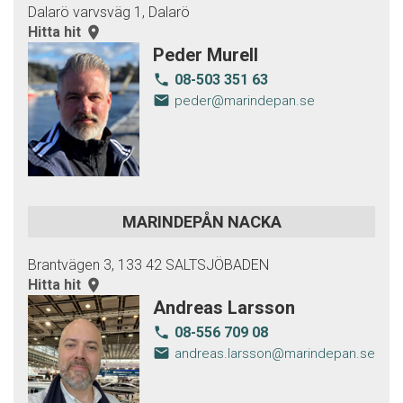
Dalarö varvsväg 1, Dalarö
Hitta hit
room
Peder Murell
08-503 351 63
local_phone
email
peder@marindepan.se
MARINDEPÅN NACKA
Brantvägen 3, 133 42 SALTSJÖBADEN
Hitta hit
room
Andreas Larsson
08-556 709 08
local_phone
email
andreas.larsson@marindepan.se