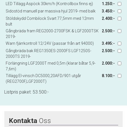
LED Tillägg Aspöck 30km/h (Kontrollbox finns ej)
1.250:-
Sidostöd manuell par massiva hjul 2019- med balk
3.450:-
Stöldskydd Combilock Svart 77,5mm med 12mm
2.400:-
bult
Gångbräda fram REG2000-2700FSK & LGF2000TSK
2.500:-
2019-
Warn fjärrkontroll 12/24V (passar från art 94000)
3.495:-
Gångbräda bak REG1350ES-2000FS LGF1250S-
2.500:-
2000TS 2019-
Förlängning LGF2000T med 0,5m (klarar båtar 5,9-
2.000:-
7,6m)
Tillägg El-vinsch DC5000,20AFD/901 utgår
8.100:-
(REG2700F,LGF2000T)
Listpris paket:
53.500
:-
Kontakta
Oss