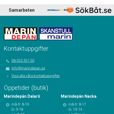
Samarbeten
Kontaktuppgifter
08-503 351 50
info@marindepan.se
Visa alla våra kontaktuppgifter
Öppetider (butik)
Marindepån Dalarö
Marindepån Nacka
må-fr: 8-19
må-fr: 8-17
lö: 9-18
lö: 10-14