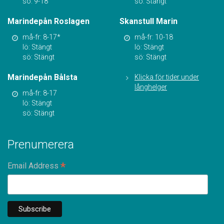
sö: 9-18
sö: Stängt
Marindepån Roslagen
Skanstull Marin
må-fr: 8-17*
må-fr: 10-18
lö: Stängt
lö: Stängt
sö: Stängt
sö: Stängt
Marindepån Bålsta
Klicka för tider under
långhelger
må-fr: 8-17
lö: Stängt
sö: Stängt
Prenumerera
*
Email Address