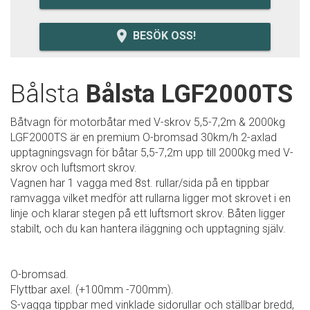
room
BESÖK OSS!
Bålsta
Bålsta LGF2000TS
Båtvagn för motorbåtar med V-skrov 5,5-7,2m & 2000kg
LGF2000TS är en premium O-bromsad 30km/h 2-axlad
upptagningsvagn för båtar 5,5-7,2m upp till 2000kg med V-
skrov och luftsmort skrov.
Vagnen har 1 vagga med 8st. rullar/sida på en tippbar
ramvagga vilket medför att rullarna ligger mot skrovet i en
linje och klarar stegen på ett luftsmort skrov. Båten ligger
stabilt, och du kan hantera iläggning och upptagning själv.
O-bromsad.
Flyttbar axel. (+100mm -700mm).
S-vagga tippbar med vinklade sidorullar och ställbar bredd,