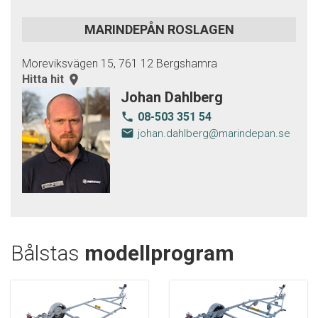
MARINDEPÅN ROSLAGEN
Moreviksvägen 15, 761 12 Bergshamra
Hitta hit
room
Johan Dahlberg
08-503 351 54
local_phone
email
johan.dahlberg@marindepan.se
Bålstas
modellprogram