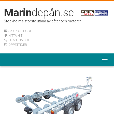
Marin
depån.se
Stockholms största utbud av båtar och motorer
SKICKA E-POST
email
HITTA HIT
room
08-503 351 50
local_phone
ÖPPETTIDER
alarm
Togg
navig