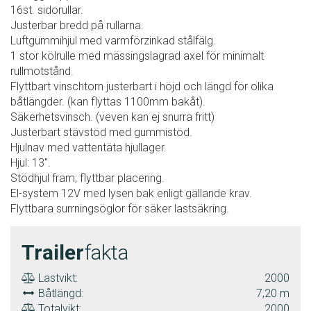
16st. sidorullar.
Justerbar bredd på rullarna.
Luftgummihjul med varmförzinkad stålfälg.
1 stor kölrulle med mässingslagrad axel för minimalt
rullmotstånd.
Flyttbart vinschtorn justerbart i höjd och längd för olika
båtlängder. (kan flyttas 1100mm bakåt).
Säkerhetsvinsch. (veven kan ej snurra fritt)
Justerbart stävstöd med gummistöd.
Hjulnav med vattentäta hjullager.
Hjul: 13".
Stödhjul fram, flyttbar placering.
El-system 12V med lysen bak enligt gällande krav.
Flyttbara surrningsöglor för säker lastsäkring.
Trailer
fakta
Lastvikt:
2000
Båtlängd:
7,20 m
Totalvikt:
2000