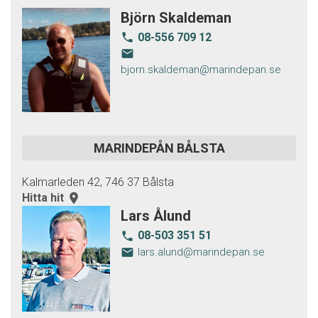
Björn Skaldeman
08-556 709 12
local_phone
email
bjorn.skaldeman@marindepan.se
MARINDEPÅN BÅLSTA
Kalmarleden 42, 746 37 Bålsta
Hitta hit
room
Lars Ålund
08-503 351 51
local_phone
email
lars.alund@marindepan.se