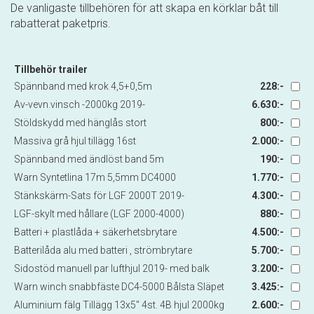
De vanligaste tillbehören för att skapa en körklar båt till
rabatterat paketpris.
Tillbehör trailer
Spännband med krok 4,5+0,5m
228:-
Av-vevn.vinsch -2000kg 2019-
6.630:-
Stöldskydd med hänglås stort
800:-
Massiva grå hjul tillägg 16st
2.000:-
Spännband med ändlöst band 5m
190:-
Warn Syntetlina 17m 5,5mm DC4000
1.770:-
Stänkskärm-Sats för LGF 2000T 2019-
4.300:-
LGF-skylt med hållare (LGF 2000-4000)
880:-
Batteri + plastlåda + säkerhetsbrytare
4.500:-
Batterilåda alu med batteri , strömbrytare
5.700:-
Sidostöd manuell par lufthjul 2019- med balk
3.200:-
Warn winch snabbfäste DC4-5000 Bålsta Släpet
3.425:-
Aluminium fälg Tillägg 13x5" 4st. 4B hjul 2000kg
2.600:-