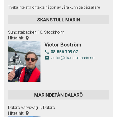
Tveka inte att kontakta någon av våra kunniga båtsäljare.
SKANSTULL MARIN
Sundstabacken 10, Stockholm
Hitta hit
room
Victor Boström
08-556 709 07
local_phone
email
victor@skanstullmarin.se
MARINDEPÅN DALARÖ
Dalarö varvsväg 1, Dalarö
Hitta hit
room