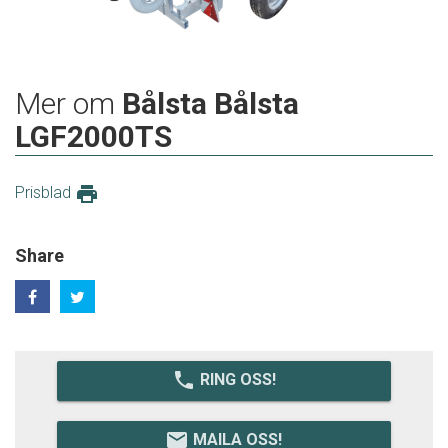
Mer om
Bålsta Bålsta
LGF2000TS
print
Prisblad
Share
local_phone
RING OSS!
email
MAILA OSS!