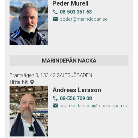
Peder Murell
08-503 351 63
local_phone
email
peder@marindepan.se
MARINDEPÅN NACKA
Brantvägen 3, 133 42 SALTSJÖBADEN
Hitta hit
room
Andreas Larsson
08-556 709 08
local_phone
email
andreas.larsson@marindepan.se