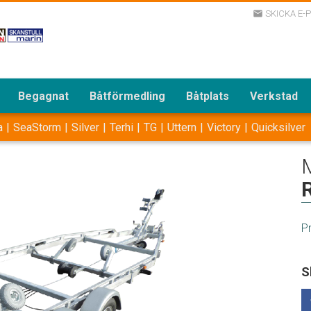
SKICKA E-
email
Begagnat
Båtförmedling
Båtplats
Verkstad
a
SeaStorm
Silver
Terhi
TG
Uttern
Victory
Quicksilver
P
S