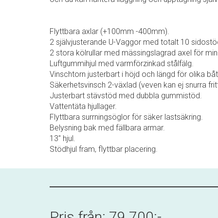
Flyttbara axlar (+100mm -400mm).
2 självjusterande U-Vaggor med totalt 10 sidost
2 stora kölrullar med mässingslagrad axel för min
Luftgummihjul med varmförzinkad stålfälg.
Vinschtorn justerbart i höjd och längd för olika 
Säkerhetsvinsch 2-växlad (veven kan ej snurra fritt
Justerbart stävstöd med dubbla gummistöd.
Vattentäta hjullager.
Flyttbara surrningsöglor för säker lastsäkring.
Belysning bak med fällbara armar.
13" hjul.
Stödhjul fram, flyttbar placering.
Pris från: 79.700:-