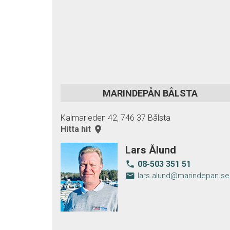
MARINDEPÅN BÅLSTA
Kalmarleden 42, 746 37 Bålsta
Hitta hit
room
Lars Ålund
08-503 351 51
local_phone
email
lars.alund@marindepan.se