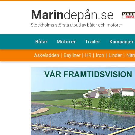
Marin
depån.se
Stockholms största utbud av båtar och motorer
Båtar
Motorer
Trailer
Kampanjer
Askeladden
Bayliner
HR
Iron
Linder
Nitr