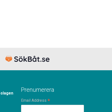
Prenumerera
oslagen
*
Email Address