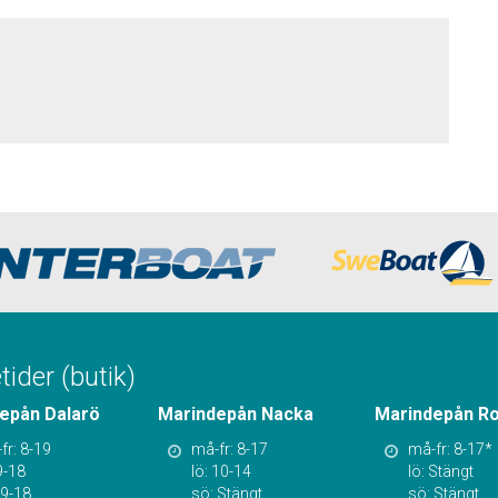
ider (butik)
epån Dalarö
Marindepån Nacka
Marindepån R
fr: 8-19
må-fr: 8-17
må-fr: 8-17*
9-18
lö: 10-14
lö: Stängt
 9-18
sö: Stängt
sö: Stängt