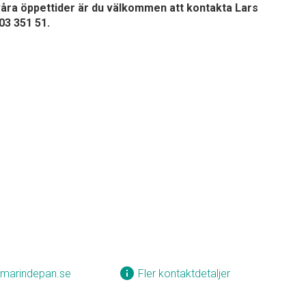
ör våra öppettider är du välkommen att kontakta Lars
03 351 51.
info
marindepan.se
Fler kontaktdetaljer