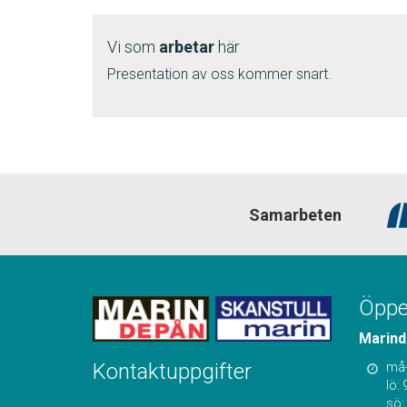
Vi som
arbetar
här
Presentation av oss kommer snart.
Samarbeten
Öppet
Marind
Kontaktuppgifter
må-
lö: 
sö: