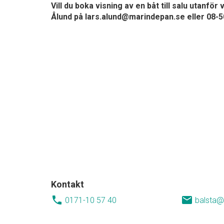
Vill du boka visning av en båt till salu utanf
Ålund på lars.alund@marindepan.se eller 08-5
Kontakt
local_phone
email
0171-10 57 40
balsta@