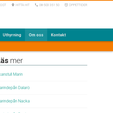
POST
HITTA HIT
08-503 351 50
ÖPPETTIDER
room
local_phone
alarm
Uthyrning
Om oss
Kontakt
Läs
mer
anstull Marin
arindepån Dalarö
arindepån Nacka