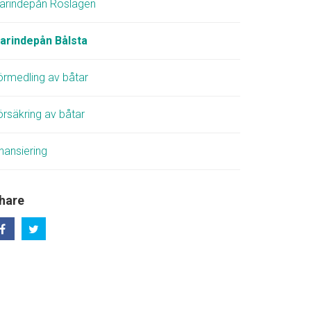
arindepån Roslagen
arindepån Bålsta
örmedling av båtar
örsäkring av båtar
nansiering
hare