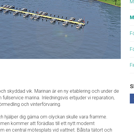
M
M
F
F
Fi
S
och skyddad vik. Marinan är en ny etablering och under de
ullservice marina. Inledningsvis erbjuder vi reparation,
örmedling och vinterförvaring.
h hjälper dig gärna om olyckan skulle vara framme.
men kommer att förädlas till ett nytt modernt
en central mötesplats vid vattnet. Bålsta tätort och