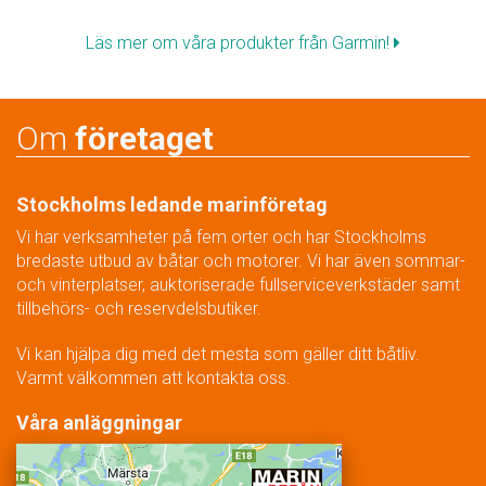
Läs mer om våra produkter från Garmin!
Om
företaget
Stockholms ledande marinföretag
Vi har verksamheter på fem orter och har Stockholms
bredaste utbud av båtar och motorer. Vi har även sommar-
och vinterplatser, auktoriserade fullserviceverkstäder samt
tillbehörs- och reservdelsbutiker.
Vi kan hjälpa dig med det mesta som gäller ditt båtliv.
Varmt välkommen att kontakta oss.
Våra anläggningar