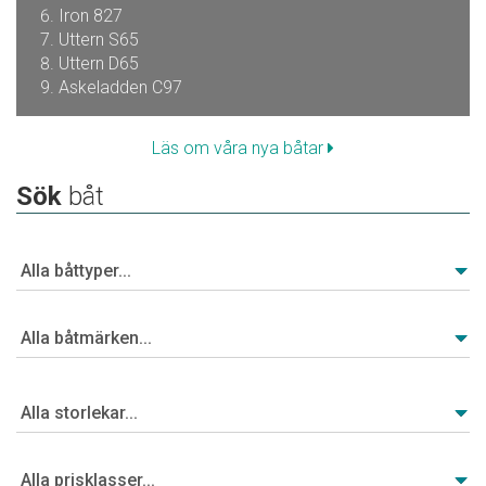
Iron 827
Uttern S65
Uttern D65
Askeladden C97
Läs om våra nya båtar
Sök
båt