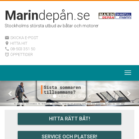
Marin
depån.se
Stockholms största utbud av båtar och motorer
SKICKA E-POST
email
HITTA HIT
room
08-503 351 50
local_phone
ÖPPETTIDER
alarm
Togg
navig
Previous
Nex
HITTA RÄTT BÅT!
SERVICE OCH PLATSER!