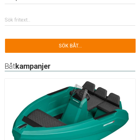
SÖK BÅT...
Båt
kampanjer