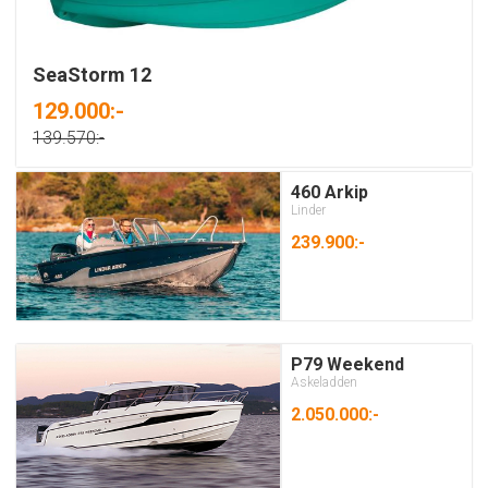
SeaStorm 12
129.000:-
139.570:-
460 Arkip
Linder
239.900:-
P79 Weekend
Askeladden
2.050.000:-