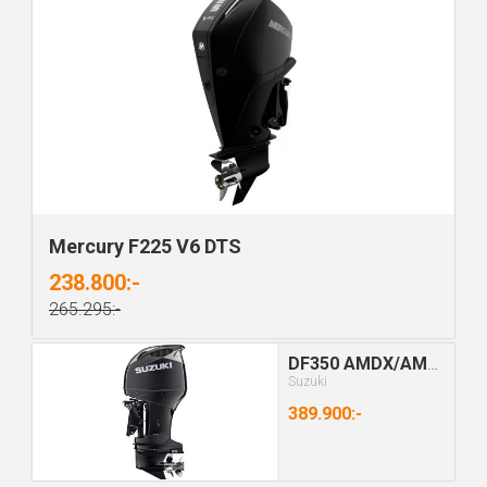
Mercury F225 V6 DTS
238.800:-
265.295:-
DF350 AMDX/AMDXX
Suzuki
389.900:-