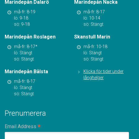
Marindepån Dalarö
Marindepån Nacka
må-fr: 8-19
må-fr: 8-17
lö: 9-18
lö: 10-14
sö: 9-18
sö: Stängt
Marindepån Roslagen
Skanstull Marin
må-fr: 8-17*
må-fr: 10-18
lö: Stängt
lö: Stängt
sö: Stängt
sö: Stängt
Marindepån Bålsta
Klicka för tider under
långhelger
må-fr: 8-17
lö: Stängt
sö: Stängt
Prenumerera
*
Email Address