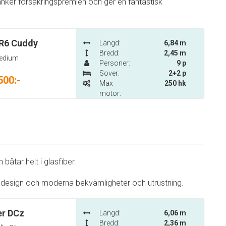
änker försäkringspremien och ger en fantastisk
VR6 Cuddy
Längd:
6,84 m
Bredd:
2,45 m
medium
Personer:
9 p
Sover:
2+2 p
500:-
Max
250 hk
motor:
båtar helt i glasfiber.
 design och moderna bekvämligheter och utrustning.
er DCz
Längd:
6,06 m
Bredd:
2,36 m