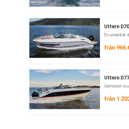
Uttern D7
En underbar 
från 966.
Uttern D7
Semester-cru
från 1.20