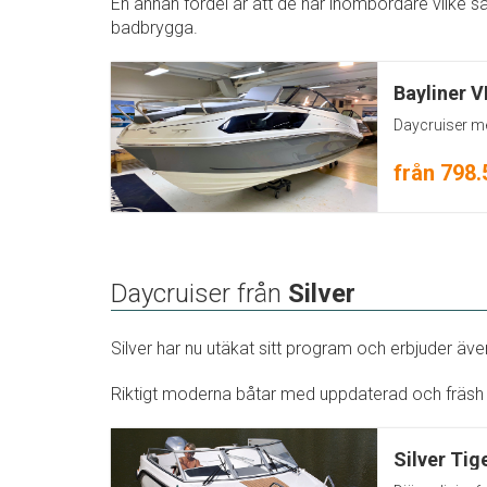
En annan fördel är att de har inombordare vilke s
badbrygga.
Bayliner 
Daycruiser 
från 798.
Daycruiser från
Silver
Silver har nu utäkat sitt program och erbjuder även 
Riktigt moderna båtar med uppdaterad och fräsh
Silver Tig