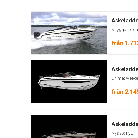
Askeladde
Snyggaste da
från 1.71
Ultimat weeke
från 2.14
Askeladde
Nyaste nytt