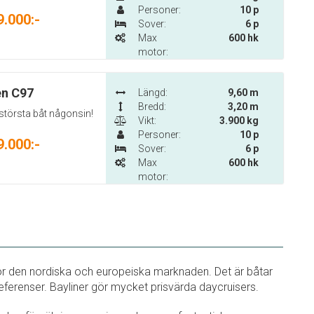
Personer:
10 p
9.000:-
Sover:
6 p
Max
600 hk
motor:
en C97
Längd:
9,60 m
Bredd:
3,20 m
största båt någonsin!
Vikt:
3.900 kg
Personer:
10 p
9.000:-
Sover:
6 p
Max
600 hk
motor:
 för den nordiska och europeiska marknaden. Det är båtar
ferenser. Bayliner gör mycket prisvärda daycruisers.