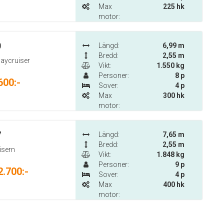
Max
225 hk
motor:
0
Längd:
6,99 m
Bredd:
2,55 m
daycruiser
Vikt:
1.550 kg
Personer:
8 p
600:-
Sover:
4 p
Max
300 hk
motor:
7
Längd:
7,65 m
Bredd:
2,55 m
isern
Vikt:
1.848 kg
Personer:
9 p
2.700:-
Sover:
4 p
Max
400 hk
motor: