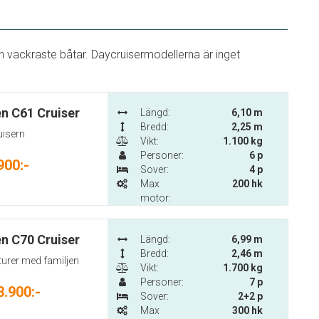
vackraste båtar. Daycruisermodellerna är inget
n C61 Cruiser
Längd:
6,10 m
Bredd:
2,25 m
uisern
Vikt:
1.100 kg
Personer:
6 p
900:-
Sover:
4 p
Max
200 hk
motor:
n C70 Cruiser
Längd:
6,99 m
Bredd:
2,46 m
turer med familjen
Vikt:
1.700 kg
Personer:
7 p
3.900:-
Sover:
2+2 p
Max
300 hk