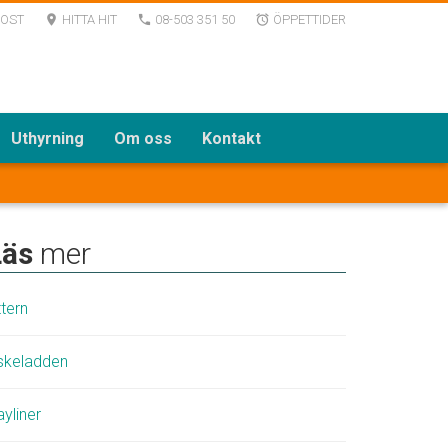
POST
HITTA HIT
08-503 351 50
ÖPPETTIDER
room
local_phone
alarm
Uthyrning
Om oss
Kontakt
Läs
mer
tern
skeladden
yliner