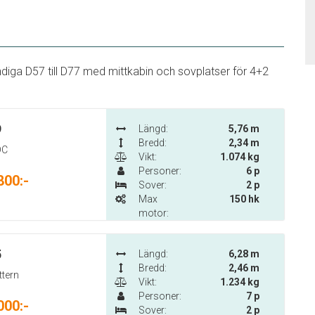
ändiga D57 till D77 med mittkabin och sovplatser för 4+2
9
Längd:
5,76 m
Bredd:
2,34 m
DC
Vikt:
1.074 kg
Personer:
6 p
800:-
Sover:
2 p
Max
150 hk
motor:
5
Längd:
6,28 m
Bredd:
2,46 m
ttern
Vikt:
1.234 kg
Personer:
7 p
000:-
Sover:
2 p