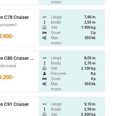
motor:
n C78 Cruiser
Längd:
7,80 m
Bredd:
2,55 m
ycruisern?
Vikt:
1.900 kg
Sover:
2 p
2.900:-
Max
350 hk
motor:
Askeladden C80 Cruiser TSI
Längd:
8,03 m
Bredd:
2,75 m
nd cruiser
Vikt:
2.100 kg
Personer:
8 p
9.200:-
Sover:
4 p
Max
350 hk
motor:
n C91 Cruiser
Längd:
9,10 m
Bredd:
2,99 m
Vikt:
3.300 kg