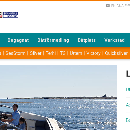
SKICKA E-
email
Begagnat
Båtförmedling
Båtplats
Verkstad
a
SeaStorm
Silver
Terhi
TG
Uttern
Victory
Quicksilver
Ut
A
Ba