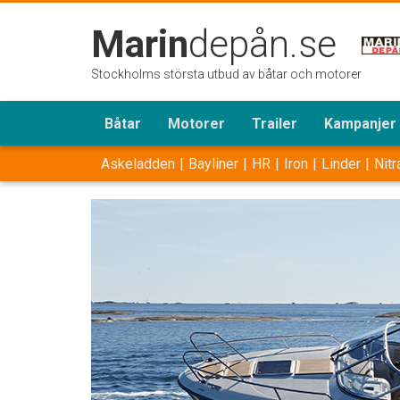
Marin
depån.se
Stockholms största utbud av båtar och motorer
Båtar
Motorer
Trailer
Kampanjer
Askeladden
Bayliner
HR
Iron
Linder
Nitr