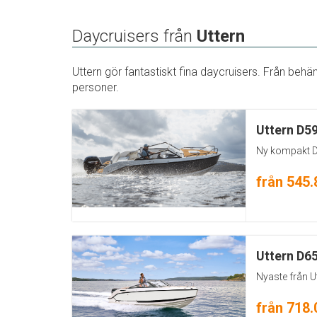
Daycruisers från
Uttern
Uttern gör fantastiskt fina daycruisers. Från beh
personer.
Uttern D5
Ny kompakt 
från 545.
Uttern D6
Nyaste från U
från 718.