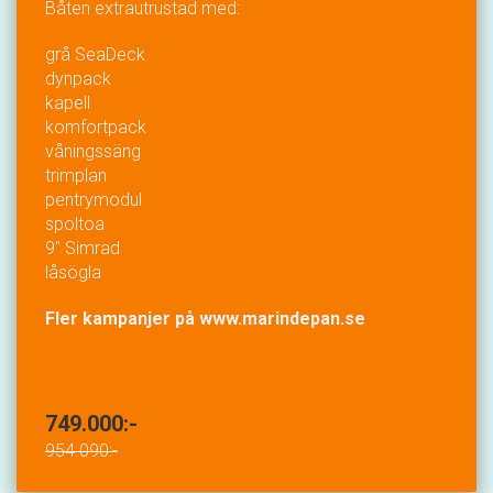
Båten extrautrustad med:
grå SeaDeck
dynpack
kapell
komfortpack
våningssäng
trimplan
pentrymodul
spoltoa
9" Simrad
låsögla
Fler kampanjer på www.marindepan.se
749.000:-
954.090:-