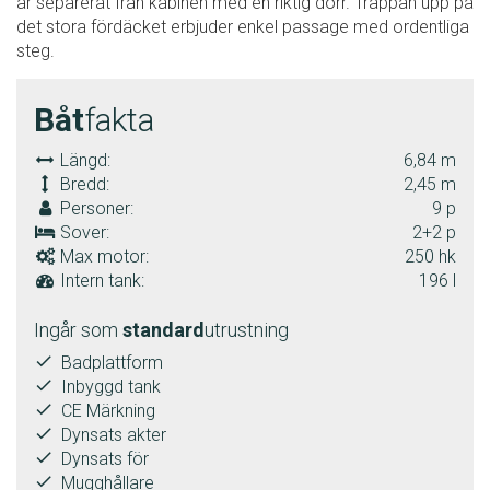
är separerat från kabinen med en riktig dörr. Trappan upp på
det stora fördäcket erbjuder enkel passage med ordentliga
steg.
Båt
fakta
Längd:
6,84 m
Bredd:
2,45 m
Personer:
9 p
Sover:
2+2 p
Max motor:
250 hk
Intern tank:
196 l
Ingår som
standard
utrustning
done
Badplattform
done
Inbyggd tank
done
CE Märkning
done
Dynsats akter
done
Dynsats för
done
Mugghållare