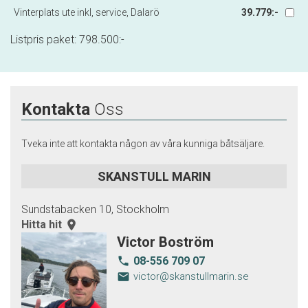
Vinterplats ute inkl, service, Dalarö
39.779:-
Listpris paket:
798.500
:-
Kontakta
Oss
Tveka inte att kontakta någon av våra kunniga båtsäljare.
SKANSTULL MARIN
Sundstabacken 10, Stockholm
Hitta hit
room
Victor Boström
08-556 709 07
local_phone
email
victor@skanstullmarin.se