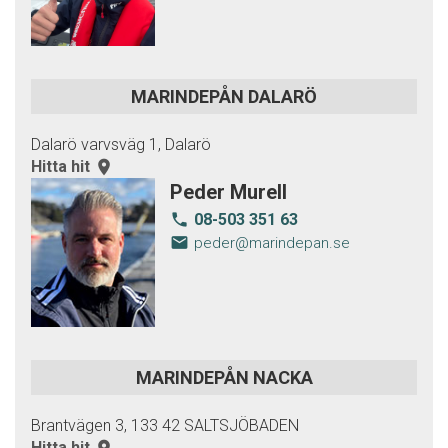
MARINDEPÅN DALARÖ
Dalarö varvsväg 1, Dalarö
Hitta hit
room
Peder Murell
08-503 351 63
local_phone
email
peder@marindepan.se
MARINDEPÅN NACKA
Brantvägen 3, 133 42 SALTSJÖBADEN
Hitta hit
room