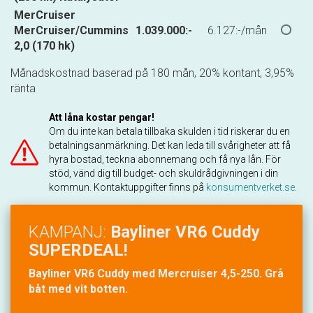
MerCruiser
MerCruiser/Cummins
1.039.000:-
6.127:-/mån
2,0 (170 hk)
Månadskostnad baserad på 180 mån, 20% kontant, 3,95%
ränta
Att låna kostar pengar!
Om du inte kan betala tillbaka skulden i tid riskerar du en
betalningsanmärkning. Det kan leda till svårigheter att få
hyra bostad, teckna abonnemang och få nya lån. För
stöd, vänd dig till budget- och skuldrådgivningen i din
kommun. Kontaktuppgifter finns på
konsumentverket.se
.
KAMPANJ:
Bayliner VR6 Cuddy
SUPERDEAL!
Bayliner VR6 Cuddy med Mercruiser 4,5-250. Grå
båt med vit botten.