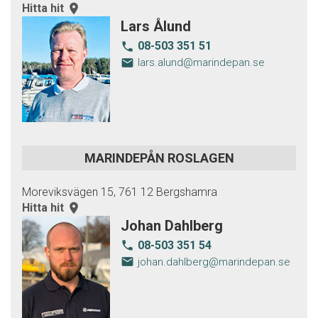
Hitta hit
room
Lars Ålund
08-503 351 51
local_phone
email
lars.alund@marindepan.se
MARINDEPÅN ROSLAGEN
Moreviksvägen 15, 761 12 Bergshamra
Hitta hit
room
Johan Dahlberg
08-503 351 54
local_phone
email
johan.dahlberg@marindepan.se