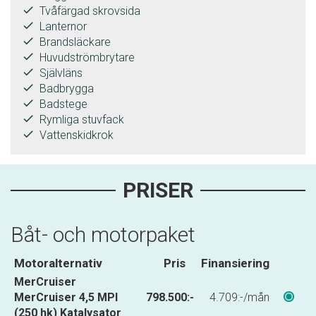
done
Tvåfärgad skrovsida
done
Lanternor
done
Brandsläckare
done
Huvudströmbrytare
done
Självläns
done
Badbrygga
done
Badstege
done
Rymliga stuvfack
done
Vattenskidkrok
PRISER
Båt- och motorpaket
Motoralternativ
Pris
Finansiering
MerCruiser
MerCruiser 4,5 MPI
798.500:-
4.709:-/mån
(250 hk) Katalysator