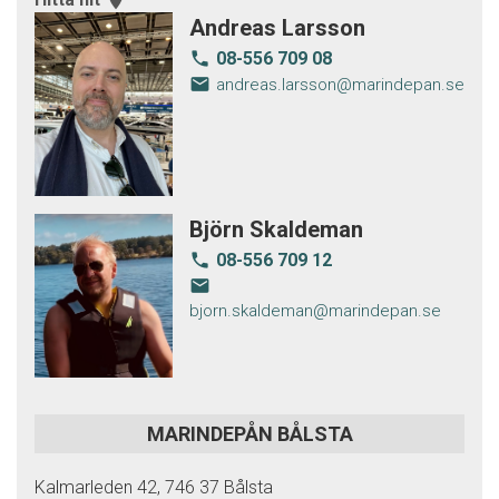
Andreas Larsson
08-556 709 08
local_phone
email
andreas.larsson@marindepan.se
Björn Skaldeman
08-556 709 12
local_phone
email
bjorn.skaldeman@marindepan.se
MARINDEPÅN BÅLSTA
Kalmarleden 42, 746 37 Bålsta