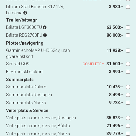
Lithium Start Booster X12 12V,
3.980:-
Lemania
Trailer/båtvagn
Bålsta LGF3000TU
63.500:-
Bålsta REG2700FU
86.000:-
Plotter/navigering
Garmin echoMAP UHD 62cv, utan
11.938:-
givare inkl kort
Simrad GO9
31.600:-
COMPLETE™
Elektroniskt sjökort
3.990:-
Sommarplats
Sommarplats Dalarö
10.425:-
Sommarplats Roslagen
8.498:-
Sommarplats Nacka
9.723:-
Vinterplats & Service
Vinterplats ute inkl, service, Roslagen
35.823:-
Vinterplats ute inkl, service, Bålsta
21.496:-
Vinterplats ute inkl, service, Nacka
39.779:-