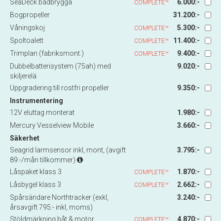
SeaDeck badbrygga
6.000:-
COMPLETE™
Bogpropeller
31.200:-
Våningskoj
5.300:-
COMPLETE™
Spoltoalett
11.400:-
COMPLETE™
Trimplan (fabriksmont.)
9.400:-
COMPLETE™
Dubbelbatterisystem (75ah) med
9.020:-
skiljerelä
Uppgradering till rostfri propeller
9.350:-
Instrumentering
12V eluttag monterat
1.980:-
Mercury Vesselview Mobile
3.660:-
Säkerhet
Seagrid larmsensor inkl, mont, (avgift
3.795:-
89:-/mån tillkommer)
Låspaket klass 3
1.870:-
COMPLETE™
Låsbygel klass 3
2.662:-
COMPLETE™
Spårsändare Northtracker (exkl,
3.240:-
årsavgift 795:- inkl, moms)
Stöldmärkning båt & motor
4.870:-
COMPLETE™