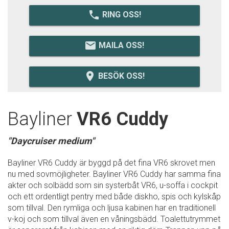
local_phone
RING OSS!
email
MAILA OSS!
room
BESÖK OSS!
Bayliner
VR6 Cuddy
"Daycruiser medium"
Bayliner VR6 Cuddy är byggd på det fina VR6 skrovet men
nu med sovmöjligheter. Bayliner VR6 Cuddy har samma fina
akter och solbädd som sin systerbåt VR6, u-soffa i cockpit
och ett ordentligt pentry med både diskho, spis och kylskåp
som tillval. Den rymliga och ljusa kabinen har en traditionell
v-koj och som tillval även en våningsbädd. Toalettutrymmet