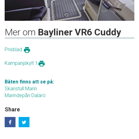
Mer om
Bayliner VR6 Cuddy
print
Prisblad
print
Kampanjskylt 1
Båten finns att se på:
Skanstull Marin
Marindepån Dalarö
Share