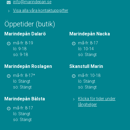
info@marindepan.se
Visa alla våra kontaktuppgifter
Öppetider (butik)
Marindepån Dalarö
Marindepån Nacka
må-fr: 8-19
må-fr: 8-17
lö: 9-18
lö: 10-14
sö: 9-18
sö: Stängt
Marindepån Roslagen
Skanstull Marin
må-fr: 8-17*
må-fr: 10-18
lö: Stängt
lö: Stängt
sö: Stängt
sö: Stängt
Marindepån Bålsta
Klicka för tider under
långhelger
må-fr: 8-17
lö: Stängt
sö: Stängt