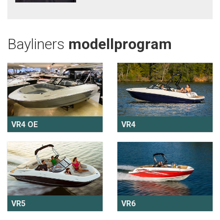
Bayliners
modellprogram
VR4 OE
VR4
VR5
VR6