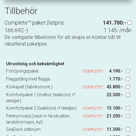
Tillbehör
Complete™-paket (listpris:
141.700:-
166.692:-)
1.145:-/mån
De vanligaste tillbehören för att skapa en körklar båt till
rabatterat paketpris.
Utrustning och bekvämlighet
Förtöjningspaket
4.190:-
COMPLETE™
Flaggstång med flagga
1.770:-
Körkapell (fabriksmont.)
43.800:-
COMPLETE™
Komfortpaket 1 (mattor, teakbord, rf
22.300:-
detaljer)
Komfortpaket 2 (teakbord, rf detaljer)
13.100:-
COMPLETE™
Pentrymodul (vask m färskvatten,
21.200:-
COMPLETE™
landströmspis, kyl)
SeaDeck sittbrunn
11.300:-
COMPLETE™