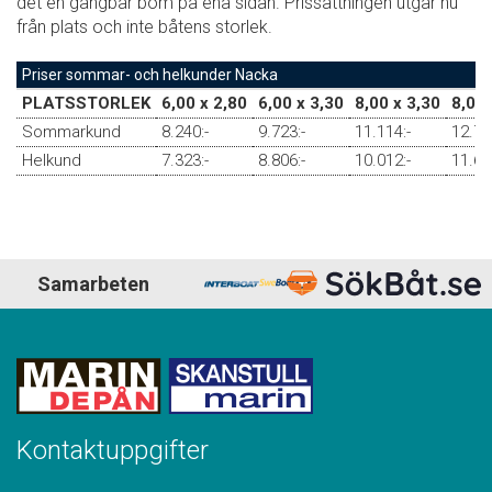
det en gångbar bom på ena sidan. Prissättningen utgår nu
från plats och inte båtens storlek.
Priser sommar- och helkunder Nacka
PLATSSTORLEK
6,00 x 2,80
6,00 x 3,30
8,00 x 3,30
8,00 
Sommarkund
8.240:-
9.723:-
11.114:-
12.79
Helkund
7.323:-
8.806:-
10.012:-
11.69
Samarbeten
Kontaktuppgifter