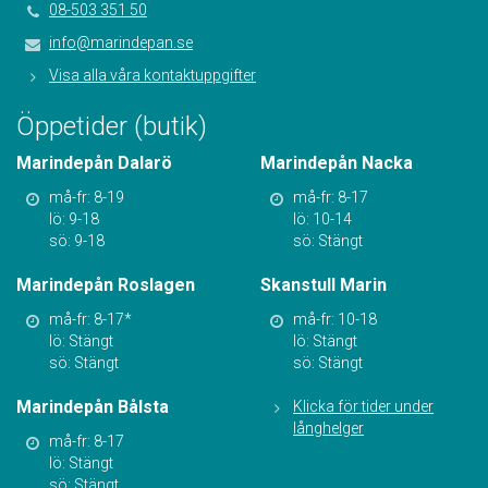
08-503 351 50
info@marindepan.se
Visa alla våra kontaktuppgifter
Öppetider (butik)
Marindepån Dalarö
Marindepån Nacka
må-fr: 8-19
må-fr: 8-17
lö: 9-18
lö: 10-14
sö: 9-18
sö: Stängt
Marindepån Roslagen
Skanstull Marin
må-fr: 8-17*
må-fr: 10-18
lö: Stängt
lö: Stängt
sö: Stängt
sö: Stängt
Marindepån Bålsta
Klicka för tider under
långhelger
må-fr: 8-17
lö: Stängt
sö: Stängt