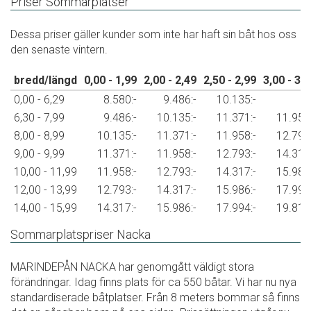
Priser Sommarplatser
Dessa priser gäller kunder som inte har haft sin båt hos oss
den senaste vintern.
bredd/längd
0,00 - 1,99
2,00 - 2,49
2,50 - 2,99
3,00 - 3,
0,00 - 6,29
8.580:-
9.486:-
10.135:-
6,30 - 7,99
9.486:-
10.135:-
11.371:-
11.958:
8,00 - 8,99
10.135:-
11.371:-
11.958:-
12.793:
9,00 - 9,99
11.371:-
11.958:-
12.793:-
14.317:
10,00 - 11,99
11.958:-
12.793:-
14.317:-
15.986:
12,00 - 13,99
12.793:-
14.317:-
15.986:-
17.994:
14,00 - 15,99
14.317:-
15.986:-
17.994:-
19.817:
Sommarplatspriser Nacka
MARINDEPÅN NACKA har genomgått väldigt stora
förändringar. Idag finns plats för ca 550 båtar. Vi har nu nya
standardiserade båtplatser. Från 8 meters bommar så finns