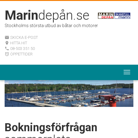
Marin
depån.se
Stockholms största utbud av båtar och motorer
SKICKA E-POST
email
HITTA HIT
room
08-503 351 50
local_phone
ÖPPETTIDER
alarm
Togg
navig
Bokningsförfrågan