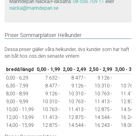
Marindepån Nacka/Fisksätra:
08-556 709 11
eller
nacka@marindepan.se
Priser Sommarplatser Helkunder
Dessa priser gäller våra helkunder, dvs kunder som har haft
sin båt hos oss den senaste vintern.
bredd/längd
0,00 - 1,99
2,00 - 2,49
2,50 - 2,99
3,00 - 3,
0,00 - 6,29
7.632:-
8.477:-
9.126:-
6,30 - 7,99
8.477:-
9.126:-
10.310:-
10.763:
8,00 - 8,99
9.126:-
10.310:-
10.763:-
11.413:
9,00 - 9,99
10.310:-
10.763:-
11.413:-
12.875:
10,00 - 11,99
10.763:-
11.413:-
12.875:-
14.544:
12,00 - 13,99
11.413:-
12.875:-
14.544:-
16.243:
14,00 - 15,99
12.875:-
14.544:-
16.243:-
18.066: