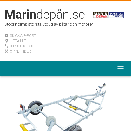
Marin
depån.se
Stockholms största utbud av båtar och motorer
SKICKA E-POST
email
HITTA HIT
room
08-503 351 50
local_phone
ÖPPETTIDER
alarm
Togg
navig