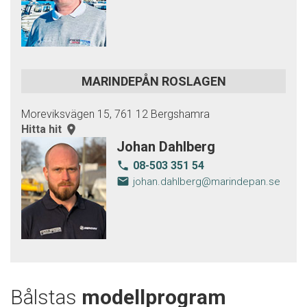
MARINDEPÅN ROSLAGEN
Moreviksvägen 15, 761 12 Bergshamra
Hitta hit
room
Johan Dahlberg
08-503 351 54
local_phone
email
johan.dahlberg@marindepan.se
Bålstas
modellprogram