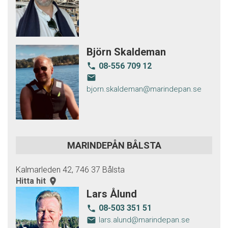
Björn Skaldeman
08-556 709 12
local_phone
email
bjorn.skaldeman@marindepan.se
MARINDEPÅN BÅLSTA
Kalmarleden 42, 746 37 Bålsta
Hitta hit
room
Lars Ålund
08-503 351 51
local_phone
email
lars.alund@marindepan.se