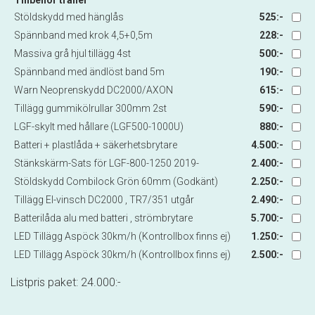
Stöldskydd med hänglås
525:-
Spännband med krok 4,5+0,5m
228:-
Massiva grå hjul tillägg 4st
500:-
Spännband med ändlöst band 5m
190:-
Warn Neoprenskydd DC2000/AXON
615:-
Tillägg gummikölrullar 300mm 2st
590:-
LGF-skylt med hållare (LGF500-1000U)
880:-
Batteri + plastlåda + säkerhetsbrytare
4.500:-
Stänkskärm-Sats för LGF-800-1250 2019-
2.400:-
Stöldskydd Combilock Grön 60mm (Godkänt)
2.250:-
Tillägg El-vinsch DC2000 , TR7/351 utgår
2.490:-
Batterilåda alu med batteri , strömbrytare
5.700:-
LED Tillägg Aspöck 30km/h (Kontrollbox finns ej)
1.250:-
LED Tillägg Aspöck 30km/h (Kontrollbox finns ej)
2.500:-
Listpris paket:
24.000
:-