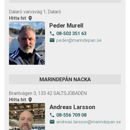
Dalarö varvsväg 1, Dalarö
Hitta hit
room
Peder Murell
08-503 351 63
local_phone
email
peder@marindepan.se
MARINDEPÅN NACKA
Brantvägen 3, 133 42 SALTSJÖBADEN
Hitta hit
room
Andreas Larsson
08-556 709 08
local_phone
email
andreas.larsson@marindepan.se