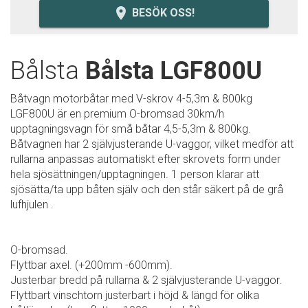
room
BESÖK OSS!
Bålsta
Bålsta LGF800U
Båtvagn motorbåtar med V-skrov 4-5,3m & 800kg
LGF800U är en premium O-bromsad 30km/h
upptagningsvagn för små båtar 4,5-5,3m & 800kg.
Båtvagnen har 2 självjusterande U-vaggor, vilket medför att
rullarna anpassas automatiskt efter skrovets form under
hela sjösättningen/upptagningen. 1 person klarar att
sjösätta/ta upp båten själv och den står säkert på de grå
lufhjulen .
O-bromsad.
Flyttbar axel. (+200mm -600mm).
Justerbar bredd på rullarna & 2 självjusterande U-vaggor.
Flyttbart vinschtorn justerbart i höjd & längd för olika