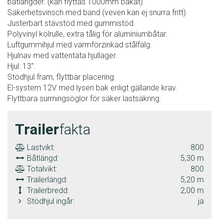
båtlängder. (kan flyttas 1000mm bakåt).
Säkerhetsvinsch med band (veven kan ej snurra fritt).
Justerbart stävstöd med gummistöd.
Polyvinyl kölrulle, extra tålig för aluminiumbåtar.
Luftgummihjul med varmförzinkad stålfälg.
Hjulnav med vattentäta hjullager.
Hjul: 13".
Stödhjul fram, flyttbar placering.
El-system 12V med lysen bak enligt gällande krav.
Flyttbara surrningsöglor för säker lastsäkring.
Trailer
fakta
Lastvikt:
800
Båtlängd:
5,30 m
Totalvikt:
800
Trailerlängd:
5,20 m
Trailerbredd:
2,00 m
Stödhjul ingår:
ja