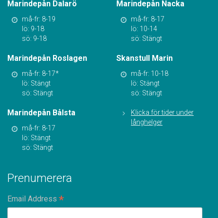
Marindepån Dalarö
Marindepån Nacka
må-fr: 8-19
må-fr: 8-17
lö: 9-18
lö: 10-14
sö: 9-18
sö: Stängt
Marindepån Roslagen
Skanstull Marin
må-fr: 8-17*
må-fr: 10-18
lö: Stängt
lö: Stängt
sö: Stängt
sö: Stängt
Marindepån Bålsta
Klicka för tider under
långhelger
må-fr: 8-17
lö: Stängt
sö: Stängt
Prenumerera
*
Email Address