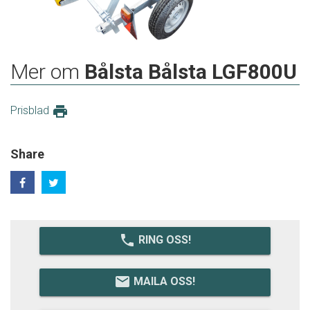
Mer om
Bålsta Bålsta LGF800U
print
Prisblad
Share
local_phone
RING OSS!
email
MAILA OSS!