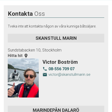
Kontakta
Oss
Tveka inte att kontakta någon av våra kunniga båtsäljare.
SKANSTULL MARIN
Sundstabacken 10, Stockholm
Hitta hit
room
Victor Boström
08-556 709 07
local_phone
email
victor@skanstullmarin.se
MARINDEPÅN DALARÖ