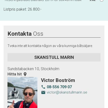
Listpris paket:
26.800
:-
Kontakta
Oss
Tveka inte att kontakta någon av våra kunniga båtsäljare.
SKANSTULL MARIN
Sundstabacken 10, Stockholm
Hitta hit
room
Victor Boström
08-556 709 07
local_phone
email
victor@skanstullmarin.se