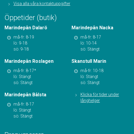
Visa alla våra kontaktuppgifter
Öppetider (butik)
Marindepån Dalarö
Marindepån Nacka
må-fr: 8-19
må-fr: 8-17
lö: 9-18
lö: 10-14
sö: 9-18
sö: Stängt
Marindepån Roslagen
Skanstull Marin
må-fr: 8-17*
må-fr: 10-18
lö: Stängt
lö: Stängt
sö: Stängt
sö: Stängt
Marindepån Bålsta
Klicka för tider under
långhelger
må-fr: 8-17
lö: Stängt
sö: Stängt