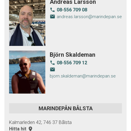
Andreas Larsson
08-556 709 08
local_phone
email
andreas.larsson@marindepan.se
Björn Skaldeman
08-556 709 12
local_phone
email
bjorn.skaldeman@marindepan.se
MARINDEPÅN BÅLSTA
Kalmarleden 42, 746 37 Bålsta
Hitta hit
room