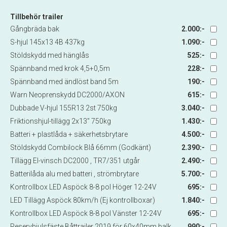
Tillbehör trailer
Gångbräda bak
2.000:-
S-hjul 145x13 4B 437kg
1.090:-
Stöldskydd med hänglås
525:-
Spännband med krok 4,5+0,5m
228:-
Spännband med ändlöst band 5m
190:-
Warn Neoprenskydd DC2000/AXON
615:-
Dubbade V-hjul 155R13 2st 750kg
3.040:-
Friktionshjul-tillägg 2x13" 750kg
1.430:-
Batteri + plastlåda + säkerhetsbrytare
4.500:-
Stöldskydd Combilock Blå 66mm (Godkänt)
2.390:-
Tillägg El-vinsch DC2000 , TR7/351 utgår
2.490:-
Batterilåda alu med batteri , strömbrytare
5.700:-
Kontrollbox LED Aspöck 8-8 pol Höger 12-24V
695:-
LED Tillägg Aspöck 80km/h (Ej kontrollboxar)
1.840:-
Kontrollbox LED Aspöck 8-8 pol Vänster 12-24V
695:-
Reservhjulsfäste Båttrailer 2019 för 60x40mm balk
990:-