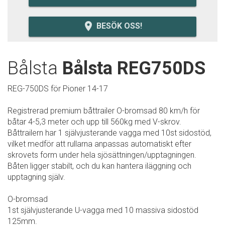
room
BESÖK OSS!
Bålsta
Bålsta REG750DS
REG-750DS för Pioner 14-17
Registrerad premium båttrailer O-bromsad 80 km/h för
båtar 4-5,3 meter och upp till 560kg med V-skrov.
Båttrailern har 1 självjusterande vagga med 10st sidostöd,
vilket medför att rullarna anpassas automatiskt efter
skrovets form under hela sjösättningen/upptagningen.
Båten ligger stabilt, och du kan hantera iläggning och
upptagning själv.
O-bromsad
1st självjusterande U-vagga med 10 massiva sidostöd
125mm.