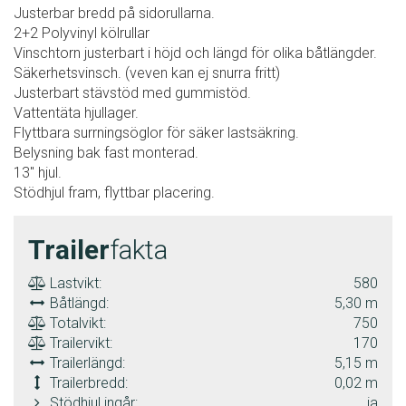
Justerbar bredd på sidorullarna.
2+2 Polyvinyl kölrullar
Vinschtorn justerbart i höjd och längd för olika båtlängder.
Säkerhetsvinsch. (veven kan ej snurra fritt)
Justerbart stävstöd med gummistöd.
Vattentäta hjullager.
Flyttbara surrningsöglor för säker lastsäkring.
Belysning bak fast monterad.
13" hjul.
Stödhjul fram, flyttbar placering.
Trailer
fakta
Lastvikt:
580
Båtlängd:
5,30 m
Totalvikt:
750
Trailervikt:
170
Trailerlängd:
5,15 m
Trailerbredd:
0,02 m
Stödhjul ingår:
ja