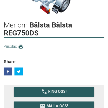
Mer om
Bålsta Bålsta
REG750DS
print
Prisblad
Share
local_phone
RING OSS!
email
MAILA OSS!