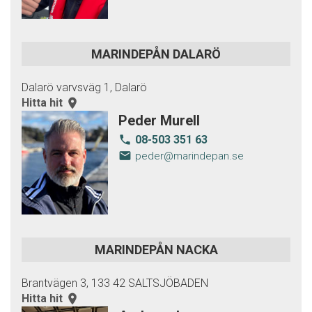
MARINDEPÅN DALARÖ
Dalarö varvsväg 1, Dalarö
Hitta hit
room
Peder Murell
08-503 351 63
local_phone
email
peder@marindepan.se
MARINDEPÅN NACKA
Brantvägen 3, 133 42 SALTSJÖBADEN
Hitta hit
room