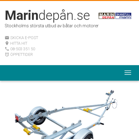
Marin
depån.se
Stockholms största utbud av båtar och motorer
SKICKA E-POST
email
HITTA HIT
room
08-503 351 50
local_phone
ÖPPETTIDER
alarm
Togg
navig