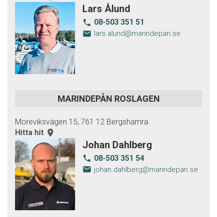
Lars Ålund
08-503 351 51
local_phone
email
lars.alund@marindepan.se
MARINDEPÅN ROSLAGEN
Moreviksvägen 15, 761 12 Bergshamra
Hitta hit
room
Johan Dahlberg
08-503 351 54
local_phone
email
johan.dahlberg@marindepan.se