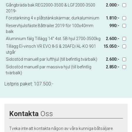
Gångbräda bak REG2000-3500 & LGF2000-3500
2.000:-
2019-
Förstärkning 4 x plåtstänkskärmar, durkaluminium
1.810:-
Reservhjulsfäste Båttrailer 2019 för 100x40mm
990:-
balk
Aluminium fälg Tillägg 14" 4st. 5B hjul 2700-3500kg
2.600:-
Tillägg El-vinsch VR EVO 8-S & 20AFD/AL-KO 901
15.050:-
utgår
Sidostöd manuell par lufthjul (till befintlig tvärbalk)
2.600:-
Sidostöd manuell par massiva hjul (till befintlig
2.850:-
tvärbalk)
Listpris paket:
107.500
:-
Kontakta
Oss
Tveka inte att kontakta någon av våra kunniga båtsäljare.