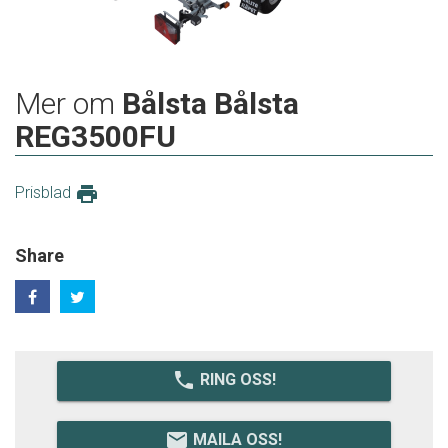
Mer om
Bålsta Bålsta
REG3500FU
print
Prisblad
Share
local_phone
RING OSS!
email
MAILA OSS!