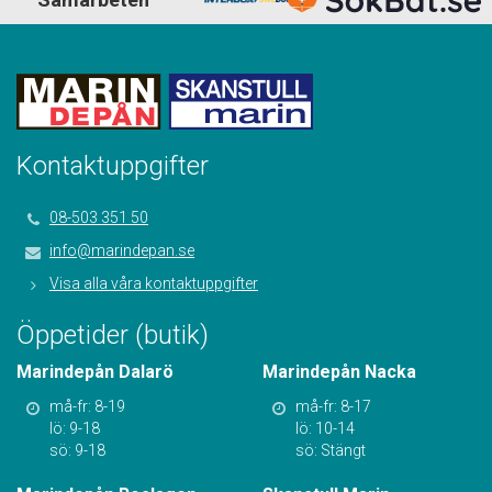
Kontaktuppgifter
08-503 351 50
info@marindepan.se
Visa alla våra kontaktuppgifter
Öppetider (butik)
Marindepån Dalarö
Marindepån Nacka
må-fr: 8-19
må-fr: 8-17
lö: 9-18
lö: 10-14
sö: 9-18
sö: Stängt