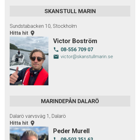
SKANSTULL MARIN
Sundstabacken 10, Stockholm
Hitta hit
room
Victor Boström
08-556 709 07
local_phone
email
victor@skanstullmarin.se
MARINDEPÅN DALARÖ
Dalarö varvsväg 1, Dalarö
Hitta hit
room
Peder Murell
08-503 351 63
local_phone