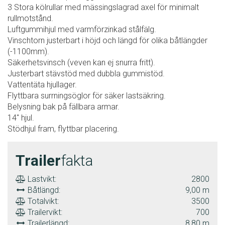
3 Stora kölrullar med mässingslagrad axel för minimalt
rullmotstånd.
Luftgummihjul med varmförzinkad stålfälg.
Vinschtorn justerbart i höjd och längd för olika båtlängder
(-1100mm).
Säkerhetsvinsch (veven kan ej snurra fritt).
Justerbart stävstöd med dubbla gummistöd.
Vattentäta hjullager.
Flyttbara surrningsöglor för säker lastsäkring.
Belysning bak på fällbara armar.
14" hjul.
Stödhjul fram, flyttbar placering.
Trailer
fakta
Lastvikt:
2800
Båtlängd:
9,00 m
Totalvikt:
3500
Trailervikt:
700
Trailerlängd:
8,80 m