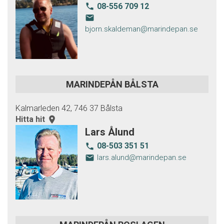
08-556 709 12
local_phone
email
bjorn.skaldeman@marindepan.se
MARINDEPÅN BÅLSTA
Kalmarleden 42, 746 37 Bålsta
Hitta hit
room
Lars Ålund
08-503 351 51
local_phone
email
lars.alund@marindepan.se