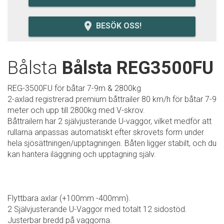
room
BESÖK OSS!
Bålsta
Bålsta REG3500FU
REG-3500FU för båtar 7-9m & 2800kg
2-axlad registrerad premium båttrailer 80 km/h för båtar 7-9
meter och upp till 2800kg med V-skrov.
Båttrailern har 2 självjusterande U-vaggor, vilket medför att
rullarna anpassas automatiskt efter skrovets form under
hela sjösättningen/upptagningen. Båten ligger stabilt, och du
kan hantera iläggning och upptagning själv.
Flyttbara axlar (+100mm -400mm).
2 Självjusterande U-Vaggor med totalt 12 sidostöd.
Justerbar bredd på vaggorna.