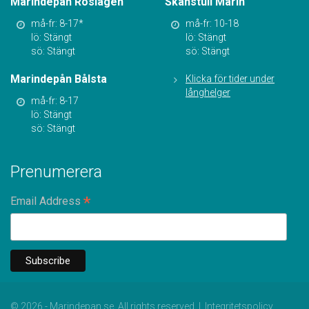
Marindepån Roslagen
Skanstull Marin
må-fr: 8-17*
må-fr: 10-18
lö: Stängt
lö: Stängt
sö: Stängt
sö: Stängt
Marindepån Bålsta
Klicka för tider under
långhelger
må-fr: 8-17
lö: Stängt
sö: Stängt
Prenumerera
*
Email Address
© 2026 - Marindepan.se. All rights reserved |
Integritetspolicy