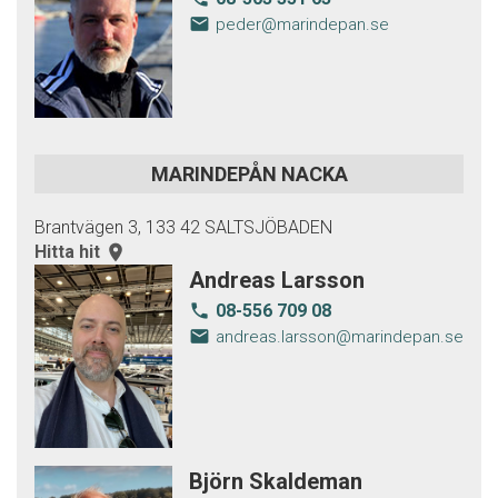
email
peder@marindepan.se
MARINDEPÅN NACKA
Brantvägen 3, 133 42 SALTSJÖBADEN
Hitta hit
room
Andreas Larsson
08-556 709 08
local_phone
email
andreas.larsson@marindepan.se
Björn Skaldeman