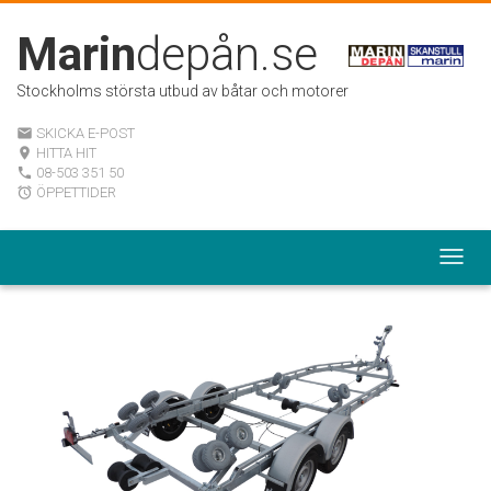
Marin
depån.se
Stockholms största utbud av båtar och motorer
SKICKA E-POST
email
HITTA HIT
room
08-503 351 50
local_phone
ÖPPETTIDER
alarm
Togg
navig