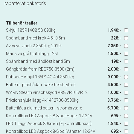
rabatterat paketpris.
Tillbehör trailer
S-hjul 185R14C8 5B 893kg
1.940:-
Spännband med krok 4,5+0,5m
228:-
Av-vevn.vinch 2-3500kg 2019-
7.350:-
Massiva grå hjul tillägg 12st
1.500:-
Spännband med ändlöst band 5m
190:-
Gångbräda fram REG750-3500 (2m)
2.000:-
Dubbade V-hjul 185R14C 4st 3500kg
9.000:-
Batteri + plastlåda + säkerhetsbrytare
4.500:-
WARN Stealth vinschskydd VR8 VR10 VR12
1.000:-
Friktionshjul-tillägg 4x14" 2700-3500kg
3.760:-
Batterilåda alu med batteri , strömbrytare
5.700:-
Kontrollbox LED Aspöck 8-8 pol Höger 12-24V
695:-
LED Tillägg Aspöck 80km/h (Ej kontrollboxar)
1.840:-
Kontrollbox LED Aspöck 8-8 pol Vänster 12-24V
695:-