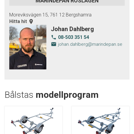
MARINDEPÅN ROSLAGEN
Moreviksvägen 15, 761 12 Bergshamra
Hitta hit
room
Johan Dahlberg
08-503 351 54
local_phone
email
johan.dahlberg@marindepan.se
Bålstas
modellprogram