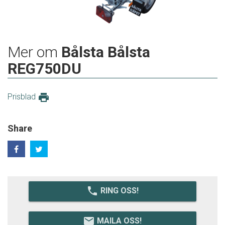
Mer om
Bålsta Bålsta
REG750DU
print
Prisblad
Share
local_phone
RING OSS!
email
MAILA OSS!