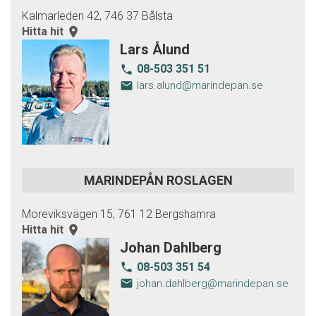
Kalmarleden 42, 746 37 Bålsta
Hitta hit
room
Lars Ålund
08-503 351 51
local_phone
email
lars.alund@marindepan.se
MARINDEPÅN ROSLAGEN
Moreviksvägen 15, 761 12 Bergshamra
Hitta hit
room
Johan Dahlberg
08-503 351 54
local_phone
email
johan.dahlberg@marindepan.se