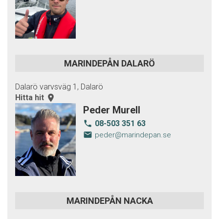
MARINDEPÅN DALARÖ
Dalarö varvsväg 1, Dalarö
Hitta hit
room
Peder Murell
08-503 351 63
local_phone
email
peder@marindepan.se
MARINDEPÅN NACKA