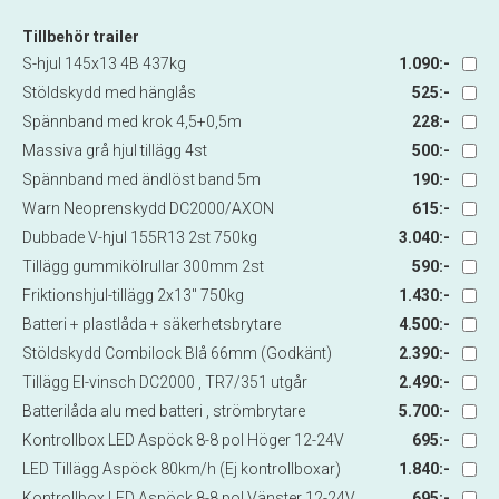
Tillbehör trailer
S-hjul 145x13 4B 437kg
1.090:-
Stöldskydd med hänglås
525:-
Spännband med krok 4,5+0,5m
228:-
Massiva grå hjul tillägg 4st
500:-
Spännband med ändlöst band 5m
190:-
Warn Neoprenskydd DC2000/AXON
615:-
Dubbade V-hjul 155R13 2st 750kg
3.040:-
Tillägg gummikölrullar 300mm 2st
590:-
Friktionshjul-tillägg 2x13" 750kg
1.430:-
Batteri + plastlåda + säkerhetsbrytare
4.500:-
Stöldskydd Combilock Blå 66mm (Godkänt)
2.390:-
Tillägg El-vinsch DC2000 , TR7/351 utgår
2.490:-
Batterilåda alu med batteri , strömbrytare
5.700:-
Kontrollbox LED Aspöck 8-8 pol Höger 12-24V
695:-
LED Tillägg Aspöck 80km/h (Ej kontrollboxar)
1.840:-
Kontrollbox LED Aspöck 8-8 pol Vänster 12-24V
695:-