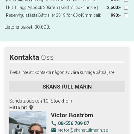
LED Tillägg Aspöck 30km/h (Kontrollbox finns ej)
2.500:-
Reservhjulsfäste Båttrailer 2019 för 60x40mm balk
990:-
Listpris paket:
30.000
:-
Kontakta
Oss
Tveka inte att kontakta någon av våra kunniga båtsäljare.
SKANSTULL MARIN
Sundstabacken 10, Stockholm
Hitta hit
room
Victor Boström
08-556 709 07
local_phone
email
victor@skanstullmarin.se