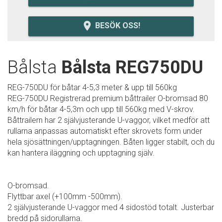
room
BESÖK OSS!
Bålsta
Bålsta REG750DU
REG-750DU för båtar 4-5,3 meter & upp till 560kg
REG-750DU Registrerad premium båttrailer O-bromsad 80
km/h för båtar 4-5,3m och upp till 560kg med V-skrov.
Båttrailern har 2 självjusterande U-vaggor, vilket medför att
rullarna anpassas automatiskt efter skrovets form under
hela sjösättningen/upptagningen. Båten ligger stabilt, och du
kan hantera iläggning och upptagning själv.
O-bromsad.
Flyttbar axel (+100mm -500mm).
2 självjusterande U-vaggor med 4 sidostöd totalt. Justerbar
bredd på sidorullarna.