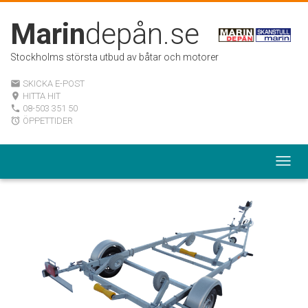
Marin
depån.se
Stockholms största utbud av båtar och motorer
SKICKA E-POST
email
HITTA HIT
room
08-503 351 50
local_phone
ÖPPETTIDER
alarm
Togg
navig