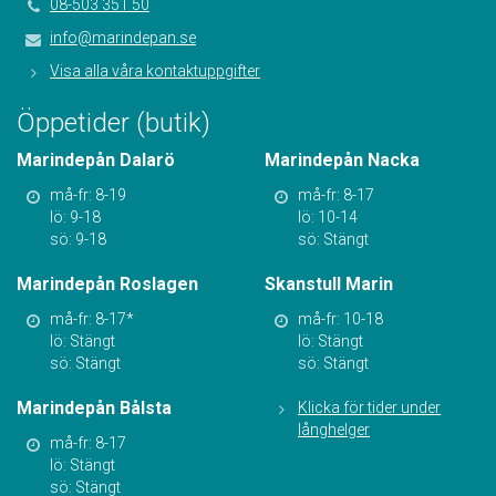
08-503 351 50
info@marindepan.se
Visa alla våra kontaktuppgifter
Öppetider (butik)
Marindepån Dalarö
Marindepån Nacka
må-fr: 8-19
må-fr: 8-17
lö: 9-18
lö: 10-14
sö: 9-18
sö: Stängt
Marindepån Roslagen
Skanstull Marin
må-fr: 8-17*
må-fr: 10-18
lö: Stängt
lö: Stängt
sö: Stängt
sö: Stängt
Marindepån Bålsta
Klicka för tider under
långhelger
må-fr: 8-17
lö: Stängt
sö: Stängt