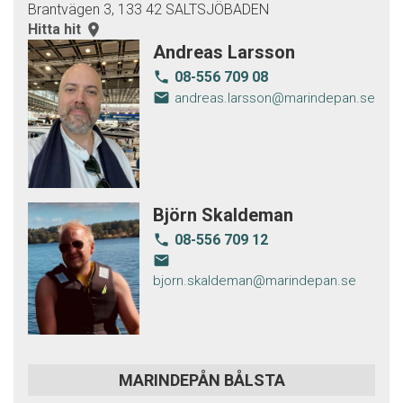
Brantvägen 3, 133 42 SALTSJÖBADEN
Hitta hit
room
Andreas Larsson
08-556 709 08
local_phone
email
andreas.larsson@marindepan.se
Björn Skaldeman
08-556 709 12
local_phone
email
bjorn.skaldeman@marindepan.se
MARINDEPÅN BÅLSTA