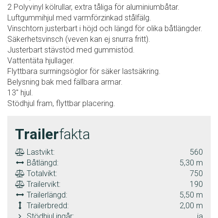
2 Polyvinyl kölrullar, extra tåliga för aluminiumbåtar.
Luftgummihjul med varmförzinkad stålfälg.
Vinschtorn justerbart i höjd och längd för olika båtlängder.
Säkerhetsvinsch (veven kan ej snurra fritt).
Justerbart stävstöd med gummistöd.
Vattentäta hjullager.
Flyttbara surrningsöglor för säker lastsäkring.
Belysning bak med fällbara armar.
13" hjul.
Stödhjul fram, flyttbar placering.
Trailer
fakta
Lastvikt:
560
Båtlängd:
5,30 m
Totalvikt:
750
Trailervikt:
190
Trailerlängd:
5,50 m
Trailerbredd:
2,00 m
Stödhjul ingår:
ja