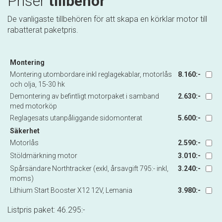
Priser
tillbehör
De vanligaste tillbehören för att skapa en körklar motor till
rabatterat paketpris.
Montering
Montering utombordare inkl reglagekablar, motorlås
8.160:-
och olja, 15-30 hk
Demontering av befintligt motorpaket i samband
2.630:-
med motorköp
Reglagesats utanpåliggande sidomonterat
5.600:-
Säkerhet
Motorlås
2.590:-
Stöldmärkning motor
3.010:-
Spårsändare Northtracker (exkl, årsavgift 795:- inkl,
3.240:-
moms)
Lithium Start Booster X12 12V, Lemania
3.980:-
Listpris paket:
46.295
:-