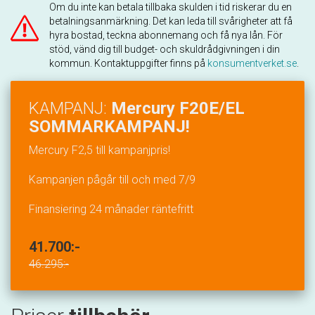
Om du inte kan betala tillbaka skulden i tid riskerar du en
betalningsanmärkning. Det kan leda till svårigheter att få
hyra bostad, teckna abonnemang och få nya lån. För
stöd, vänd dig till budget- och skuldrådgivningen i din
kommun. Kontaktuppgifter finns på
konsumentverket.se
.
KAMPANJ:
Mercury F20E/EL
SOMMARKAMPANJ!
Mercury F2,5 till kampanjpris!
Kampanjen pågår till och med 7/9
Finansiering 24 månader räntefritt
41.700:-
46.295:-