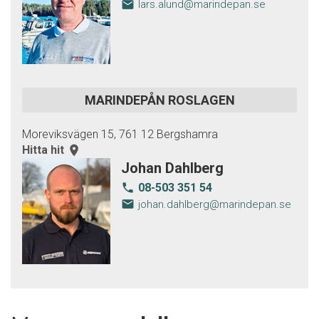
email
lars.alund@marindepan.se
MARINDEPÅN ROSLAGEN
Moreviksvägen 15, 761 12 Bergshamra
Hitta hit
room
Johan Dahlberg
08-503 351 54
local_phone
email
johan.dahlberg@marindepan.se