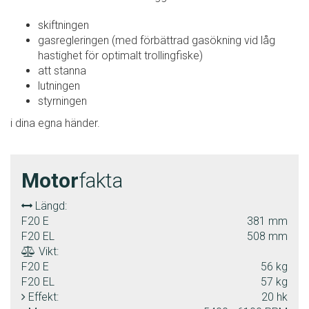
skiftningen
gasregleringen (med förbättrad gasökning vid låg
hastighet för optimalt trollingfiske)
att stanna
lutningen
styrningen
i dina egna händer.
Motor
fakta
Längd:
F20 E
381 mm
F20 EL
508 mm
Vikt:
F20 E
56 kg
F20 EL
57 kg
Effekt:
20 hk