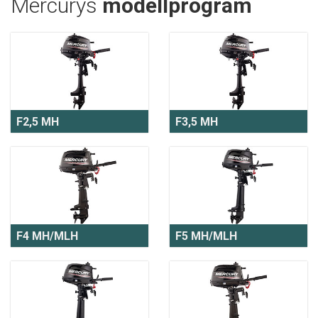
Mercurys
modellprogram
F2,5 MH
F3,5 MH
F4 MH/MLH
F5 MH/MLH