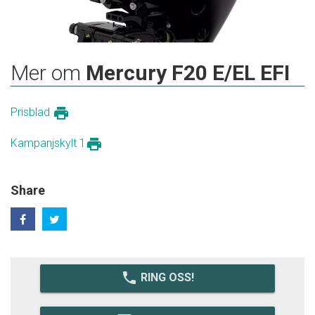
Mer om
Mercury F20 E/EL EFI
print
Prisblad
print
Kampanjskylt 1
Share
local_phone
RING OSS!