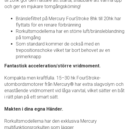
till 20hk gör dem lättare att starta, snabbare att värma upp
och ger en mjukare tomgångskörning!
Bränslefiltret på Mercury FourStroke 8hk till 20hk har
flyttats för en renare förbränning
Rorkultsmodellerna har en större luft/bränsleblandning
på tomgång
Som standard kommer de också med en
trepositionschoke vilket tar bort behovet av en
primerknapp
Fantastisk acceleration/större vridmoment.
Kompakta men kraftfulla. 15–30 hk FourStroke-
utombordsmotorer från Mercury® har extra slagvolym och
enastående vridmoment vid låga varvtal, vilket sätter en båt
i rätt plan på ett smart sätt.
Makten i dina egna Händer.
Rorkultsmodellerna har den exklusiva Mercury
multifunktionsrorkulten som lägger