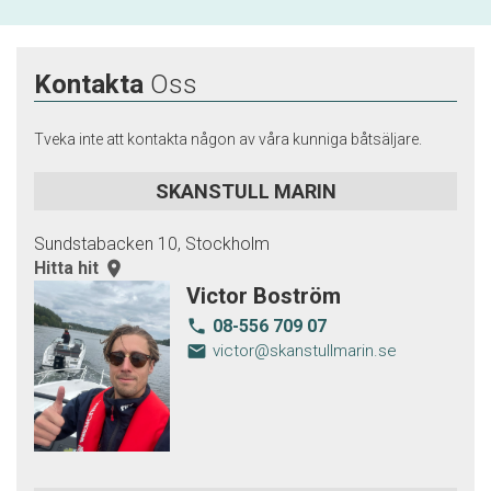
Kontakta
Oss
Tveka inte att kontakta någon av våra kunniga båtsäljare.
SKANSTULL MARIN
Sundstabacken 10, Stockholm
Hitta hit
room
Victor Boström
08-556 709 07
local_phone
email
victor@skanstullmarin.se