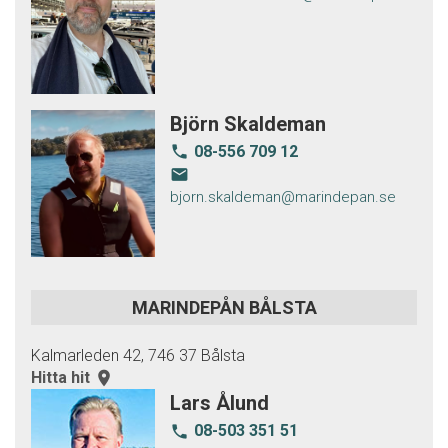
Björn Skaldeman
08-556 709 12
local_phone
email
bjorn.skaldeman@marindepan.se
MARINDEPÅN BÅLSTA
Kalmarleden 42, 746 37 Bålsta
Hitta hit
room
Lars Ålund
08-503 351 51
local_phone