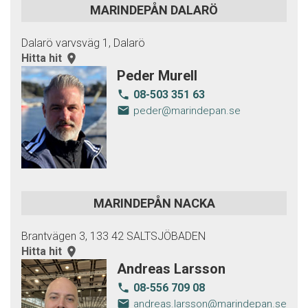
MARINDEPÅN DALARÖ
Dalarö varvsväg 1, Dalarö
Hitta hit
room
Peder Murell
08-503 351 63
local_phone
email
peder@marindepan.se
MARINDEPÅN NACKA
Brantvägen 3, 133 42 SALTSJÖBADEN
Hitta hit
room
Andreas Larsson
08-556 709 08
local_phone
email
andreas.larsson@marindepan.se