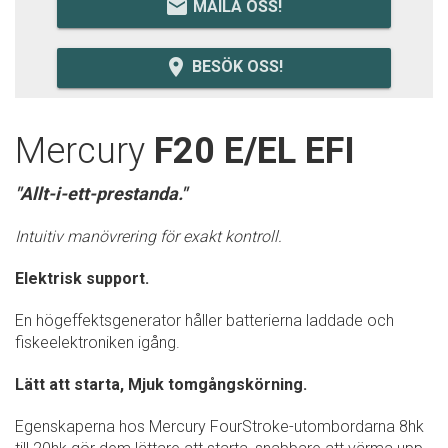
email
MAILA OSS!
room
BESÖK OSS!
Mercury
F20 E/EL EFI
"Allt-i-ett-prestanda."
Intuitiv manövrering för exakt kontroll.
Elektrisk support.
En högeffektsgenerator håller batterierna laddade och
fiskeelektroniken igång.
Lätt att starta, Mjuk tomgångskörning.
Egenskaperna hos Mercury FourStroke-utombordarna 8hk