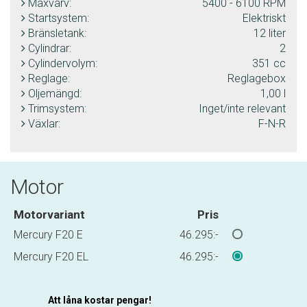
Maxvarv:
5400 - 6100 RPM
Startsystem:
Elektriskt
Bränsletank:
12 liter
Cylindrar:
2
Cylindervolym:
351 cc
Reglage:
Reglagebox
Oljemängd:
1,00 l
Trimsystem:
Inget/inte relevant
Växlar:
F-N-R
Motor
Motorvariant
Pris
Mercury F20 E
46.295:-
Mercury F20 EL
46.295:-
Att låna kostar pengar!