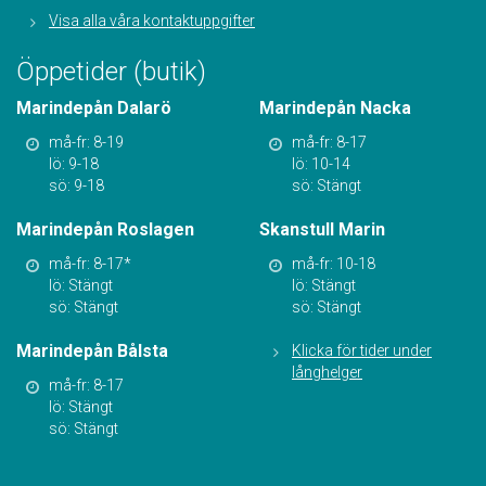
Visa alla våra kontaktuppgifter
Öppetider (butik)
Marindepån Dalarö
Marindepån Nacka
må-fr: 8-19
må-fr: 8-17
lö: 9-18
lö: 10-14
sö: 9-18
sö: Stängt
Marindepån Roslagen
Skanstull Marin
må-fr: 8-17*
må-fr: 10-18
lö: Stängt
lö: Stängt
sö: Stängt
sö: Stängt
Marindepån Bålsta
Klicka för tider under
långhelger
må-fr: 8-17
lö: Stängt
sö: Stängt