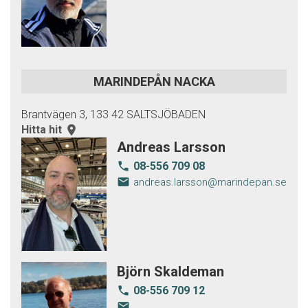
MARINDEPÅN NACKA
Brantvägen 3, 133 42 SALTSJÖBADEN
Hitta hit
room
Andreas Larsson
08-556 709 08
local_phone
email
andreas.larsson@marindepan.se
Björn Skaldeman
08-556 709 12
local_phone
email