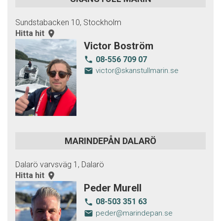
Sundstabacken 10, Stockholm
Hitta hit
room
Victor Boström
08-556 709 07
local_phone
email
victor@skanstullmarin.se
MARINDEPÅN DALARÖ
Dalarö varvsväg 1, Dalarö
Hitta hit
room
Peder Murell
08-503 351 63
local_phone
email
peder@marindepan.se