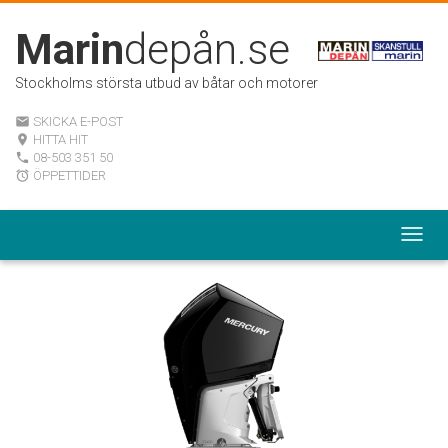
Marin
depån.se
Stockholms största utbud av båtar och motorer
SKICKA E-POST
email
HITTA HIT
room
08-503 351 50
local_phone
ÖPPETTIDER
alarm
Togg
navig