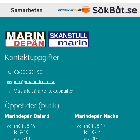
Samarbeten
Kontaktuppgifter
08-503 351 50
info@marindepan.se
Visa alla våra kontaktuppgifter
Öppetider (butik)
Marindepån Dalarö
Marindepån Nacka
må-fr: 8-19
må-fr: 8-17
lö: 9-18
lö: 10-14
sö: 9-18
sö: Stängt