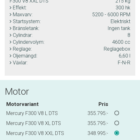
F300 V8 XXL DTS
215 kg
Effekt:
300 hk
Maxvarv:
5200 - 6000 RPM
Startsystem:
Elektriskt
Bränsletank:
Ingen tank
Cylindrar:
8
Cylindervolym:
4600 cc
Reglage:
Reglagebox
Oljemängd:
6,60 l
Växlar:
F-N-R
Motor
Motorvariant
Pris
Mercury F300 V8 L DTS
355.795:-
Mercury F300 V8 XL DTS
355.795:-
Mercury F300 V8 XXL DTS
348.995:-