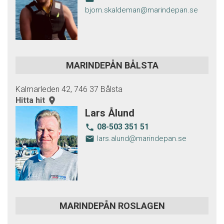
bjorn.skaldeman@marindepan.se
MARINDEPÅN BÅLSTA
Kalmarleden 42, 746 37 Bålsta
Hitta hit
room
Lars Ålund
08-503 351 51
local_phone
email
lars.alund@marindepan.se
MARINDEPÅN ROSLAGEN