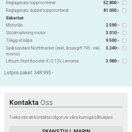
Reglagesats toppmonterat
52.800:-
Reglagesats dubbel toppmonterat
81.000:-
Säkerhet
Motorlås
2.590:-
Stöldmärkning motor
3.010:-
Tilägg vit kåpa
9.500:-
Spårsändare Northtracker (exkl, årsavgift 795:- inkl,
3.240:-
moms)
Lithium Start Booster X12 12V, Lemania
3.980:-
Listpris paket:
348.995
:-
Kontakta
Oss
Tveka inte att kontakta någon av våra kunniga båtsäljare.
SKANSTULL MARIN