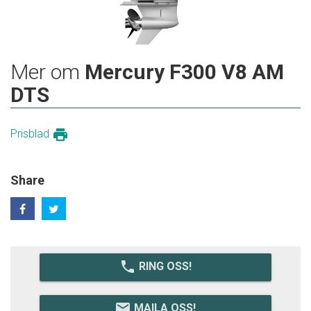
Mer om
Mercury F300 V8 AM
DTS
print
Prisblad
Share
local_phone
RING OSS!
email
MAILA OSS!