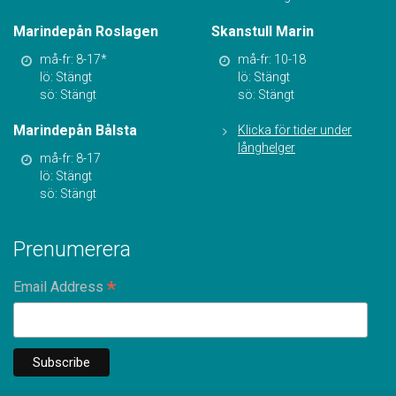
Marindepån Roslagen
Skanstull Marin
må-fr: 8-17*
må-fr: 10-18
lö: Stängt
lö: Stängt
sö: Stängt
sö: Stängt
Marindepån Bålsta
Klicka för tider under
långhelger
må-fr: 8-17
lö: Stängt
sö: Stängt
Prenumerera
*
Email Address