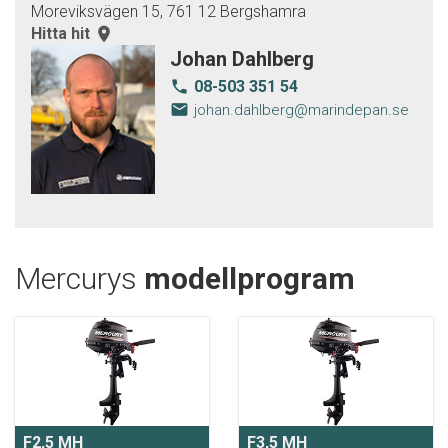
Moreviksvägen 15, 761 12 Bergshamra
Hitta hit
room
Johan Dahlberg
08-503 351 54
local_phone
email
johan.dahlberg@marindepan.se
Mercurys
modellprogram
F2,5 MH
F3,5 MH