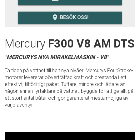
room
BESÖK OSS!
Mercury
F300 V8 AM DTS
"MERCURYS NYA MIRAKELMASKIN - V8"
Ta tiden på vattnet till helt nya nivåer. Mercurys FourStroke-
motorer levererar oöverträffad kraft och prestanda i ett
effektivt, tillförlitligt paket. Tuffare, mindre och lättare än
någon annan fyrtaktare på vattnet, byggda för att ge allt på
ett stort antal båtar och gör garanterat mesta möjliga av
varje äventyr.