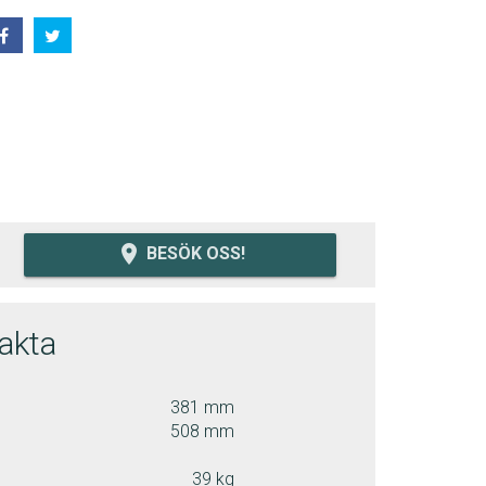
room
BESÖK OSS!
fakta
381 mm
508 mm
39 kg