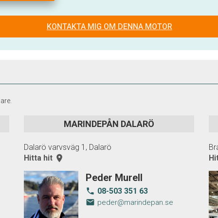
KONTAKTA MIG OM DENNA MOTOR
are.
MARINDEPÅN DALARÖ
Dalarö varvsväg 1, Dalarö
Br
Hitta hit
room
Hi
Peder Murell
08-503 351 63
local_phone
email
peder@marindepan.se