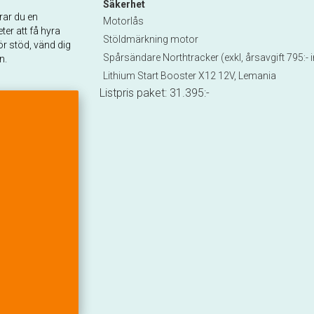
Säkerhet
erar du en
Motorlås
ter att få hyra
Stöldmärkning motor
r stöd, vänd dig
Spårsändare Northtracker (exkl, årsavgift 795:-
n.
Lithium Start Booster X12 12V, Lemania
Listpris paket:
31.395
:-