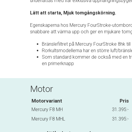
underlättas med vår exklusiva upphängningsbygel
Lätt att starta, Mjuk tomgångskörning.
Egenskaperna hos Mercury FourStroke-utombordarn
snabbare att värma upp och ger en mjukare tom
Bränslefiltret på Mercury FourStroke 8hk till
Rorkultsmodellerna har en större luft/brän
Som standard kommer de också med en trep
en primerknapp
Motor
Motorvariant
Pris
Mercury F8 MH
31.395:-
Mercury F8 MHL
31.395:-