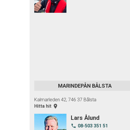
MARINDEPÅN BÅLSTA
Kalmarleden 42, 746 37 Bålsta
Hitta hit
room
Lars Ålund
08-503 351 51
local_phone