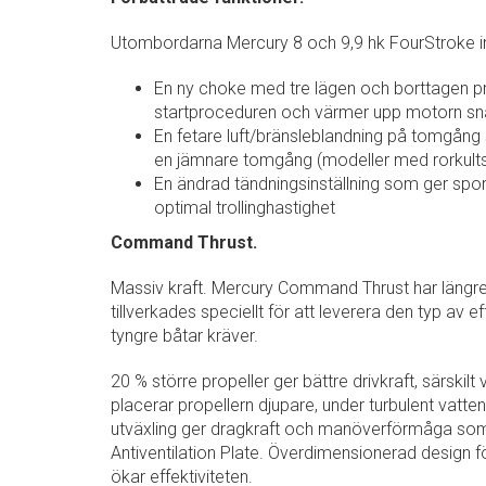
Utombordarna Mercury 8 och 9,9 hk FourStroke in
En ny choke med tre lägen och borttagen pr
startproceduren och värmer upp motorn s
En fetare luft/bränsleblandning på tomgång
en jämnare tomgång (modeller med rorkult
En ändrad tändningsinställning som ger sport
optimal trollinghastighet
Command Thrust.
Massiv kraft. Mercury Command Thrust har längr
tillverkades speciellt för att leverera den typ av 
tyngre båtar kräver.
20 % större propeller ger bättre drivkraft, särskilt
placerar propellern djupare, under turbulent vatten
utväxling ger dragkraft och manöverförmåga som 
Antiventilation Plate. Överdimensionerad design förh
ökar effektiviteten.