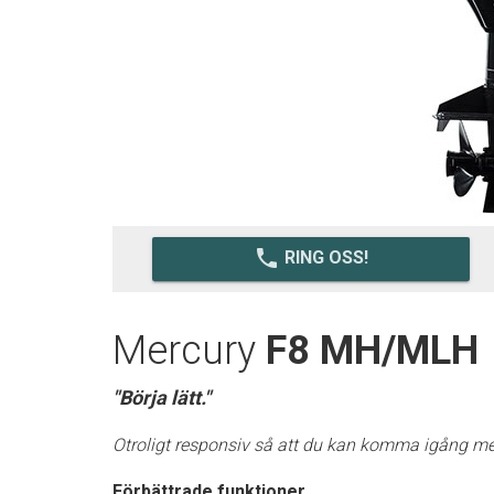
local_phone
RING OSS!
Mercury
F8 MH/MLH
"Börja lätt."
Otroligt responsiv så att du kan komma igång med 
Förbättrade funktioner.