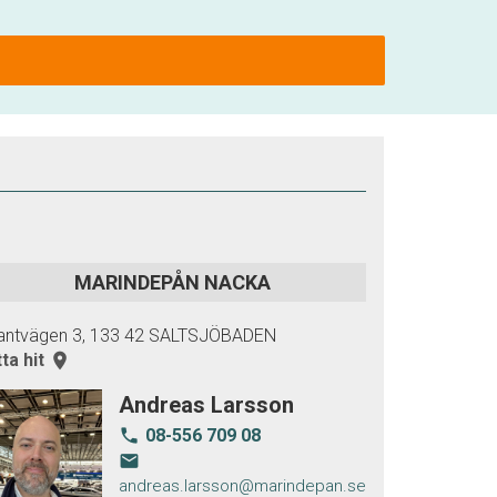
MARINDEPÅN NACKA
antvägen 3, 133 42 SALTSJÖBADEN
tta hit
room
Andreas Larsson
08-556 709 08
local_phone
email
andreas.larsson@marindepan.se