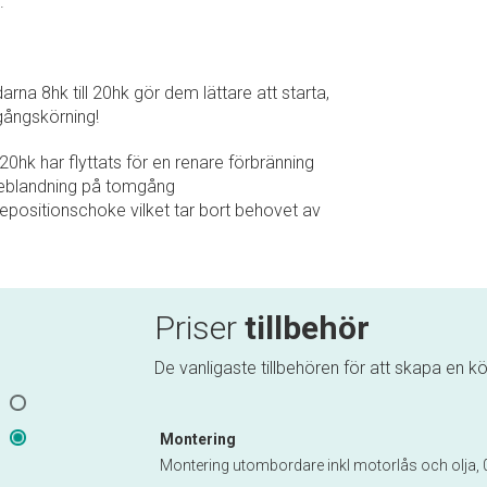
.
a 8hk till 20hk gör dem lättare att starta,
gångskörning!
 20hk har flyttats för en renare förbränning
sleblandning på tomgång
ositionschoke vilket tar bort behovet av
Priser
tillbehör
De vanligaste tillbehören för att skapa en kör
Montering
Montering utombordare inkl motorlås och olja, 