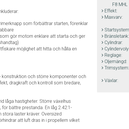
F8 MHL
Effekt:
kluderar:
Maxvarv:
imerknapp som förbättrar starten, förenklar
nabbare
Startsystem
 som gör motorn enklare att starta och ger
Bränsletank:
shandtag)
Cylindrar:
fiskare möjlighet att hitta och hålla en
Cylindervol
Reglage:
Oljemängd:
Trimsystem:
e konstruktion och större komponenter och
Växlar:
effekt, dragkraft och kontroll som bredare,
 vid låga hastigheter. Större växelhus
, för bättre prestanda. En låg 2.42:1-
stora laster kräver. Oversized
indrar att luft dras in i propellern vilket