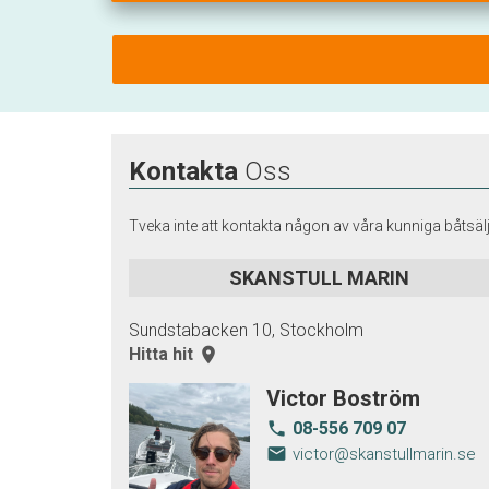
Kontakta
Oss
Tveka inte att kontakta någon av våra kunniga båtsälj
SKANSTULL MARIN
Sundstabacken 10, Stockholm
Hitta hit
room
Victor Boström
08-556 709 07
local_phone
email
victor@skanstullmarin.se