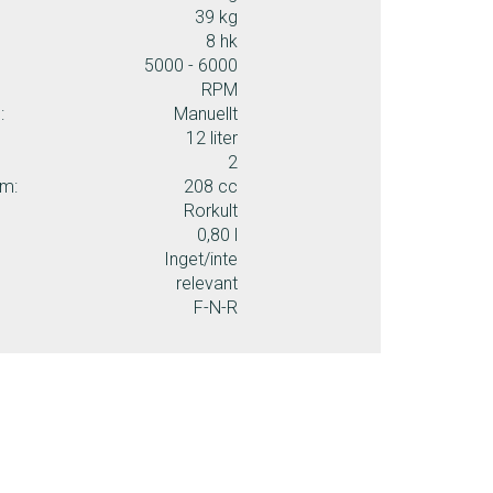
39 kg
8 hk
5000 - 6000
RPM
:
Manuellt
12 liter
2
ym:
208 cc
Rorkult
0,80 l
Inget/inte
relevant
F-N-R