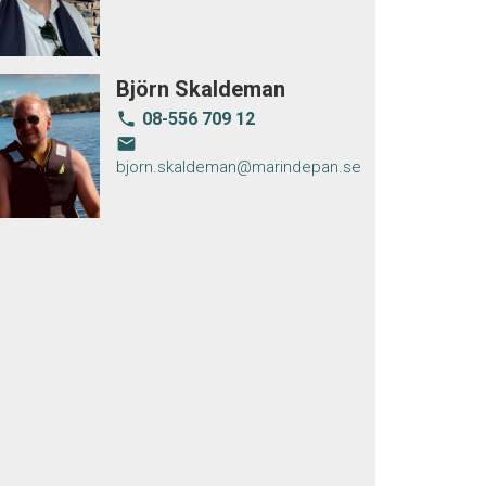
Björn Skaldeman
08-556 709 12
local_phone
email
bjorn.skaldeman@marindepan.se