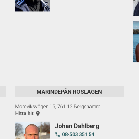
MARINDEPÅN ROSLAGEN
Moreviksvägen 15, 761 12 Bergshamra
Hitta hit
room
Johan Dahlberg
08-503 351 54
local_phone