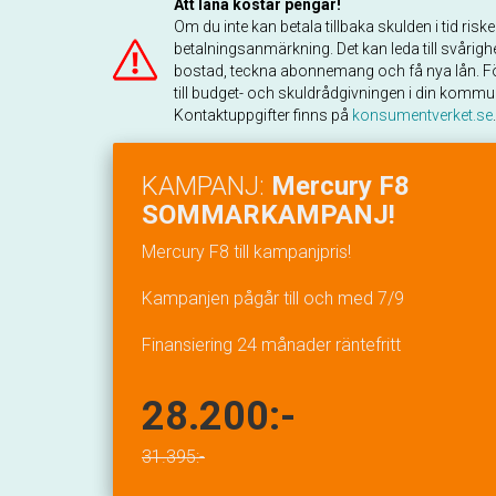
Att låna kostar pengar!
Om du inte kan betala tillbaka skulden i tid risk
betalningsanmärkning. Det kan leda till svårighe
bostad, teckna abonnemang och få nya lån. Fö
till budget- och skuldrådgivningen i din kommu
Kontaktuppgifter finns på
konsumentverket.se
.
KAMPANJ:
Mercury F8
SOMMARKAMPANJ!
Mercury F8 till kampanjpris!
Kampanjen pågår till och med 7/9
Finansiering 24 månader räntefritt
28.200:-
31.395:-