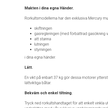
Makten i dina egna Händer.
Rorkultsmodellerna har den exklusiva Mercury mul
skiftningen
gasregleringen (med förbättrad gasökning vid
att stanna
lutningen
styrningen
i dina egna händer.
Lätt.
En vikt på enbart 37 kg gör dessa motorer ytters
lättviktiga båtar.
Bekväm och enkel tiltning.
Tryck ned rorkultshandtaget för att enkelt vinkla ut