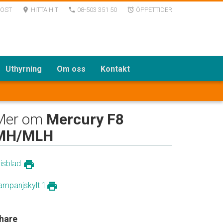
POST
HITTA HIT
08-503 351 50
ÖPPETTIDER
room
local_phone
alarm
Uthyrning
Om oss
Kontakt
Mer om
Mercury F8
MH/MLH
print
risblad
print
ampanjskylt 1
hare