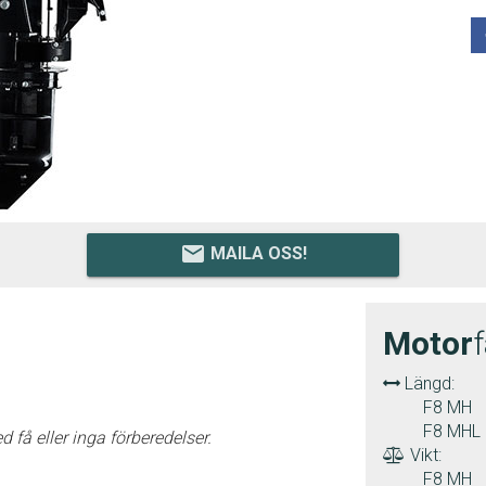
email
MAILA OSS!
Motor
Längd:
F8 MH
F8 MHL
få eller inga förberedelser.
Vikt:
F8 MH