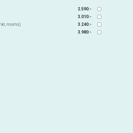
2.590:-
3.010:-
 inkl, moms)
3.240:-
3.980:-