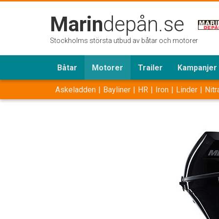
Marin
depån.se
Stockholms största utbud av båtar och motorer
Båtar
Motorer
Trailer
Kampanjer
Askeladden
Bayliner
HR
Iron
Linder
Nitr