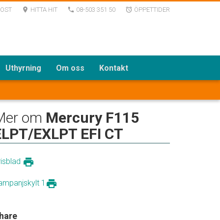
POST
HITTA HIT
08-503 351 50
ÖPPETTIDER
room
local_phone
alarm
Uthyrning
Om oss
Kontakt
Mer om
Mercury F115
ELPT/EXLPT EFI CT
print
risblad
print
ampanjskylt 1
hare