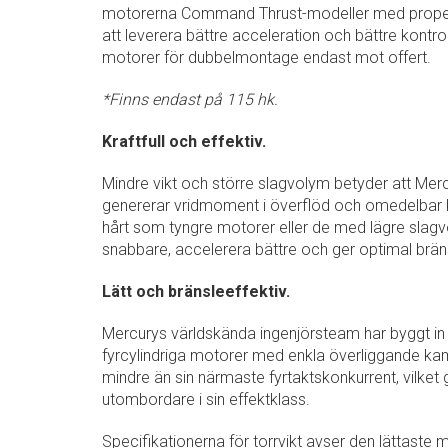
motorerna Command Thrust-modeller med propellrar
att leverera bättre acceleration och bättre kontro
motorer för dubbelmontage endast mot offert.
*Finns endast på 115 hk.
Kraftfull och effektiv.
Mindre vikt och större slagvolym betyder att Me
genererar vridmoment i överflöd och omedelbar kr
hårt som tyngre motorer eller de med lägre slagv
snabbare, accelerera bättre och ger optimal bränsl
Lätt och bränsleeffektiv.
Mercurys världskända ingenjörsteam har byggt in f
fyrcylindriga motorer med enkla överliggande ka
mindre än sin närmaste fyrtaktskonkurrent, vilket g
utombordare i sin effektklass.
Specifikationerna för torrvikt avser den lättaste m