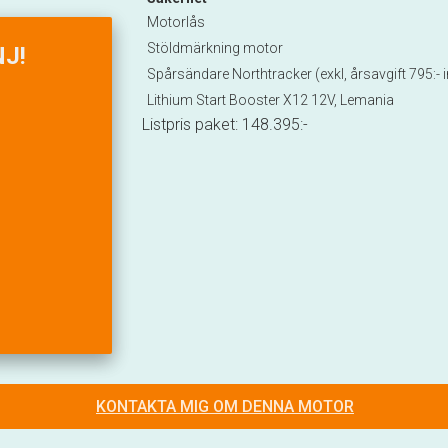
Motorlås
Stöldmärkning motor
J!
Spårsändare Northtracker (exkl, årsavgift 795:-
Lithium Start Booster X12 12V, Lemania
Listpris paket:
148.395
:-
KONTAKTA MIG OM DENNA MOTOR