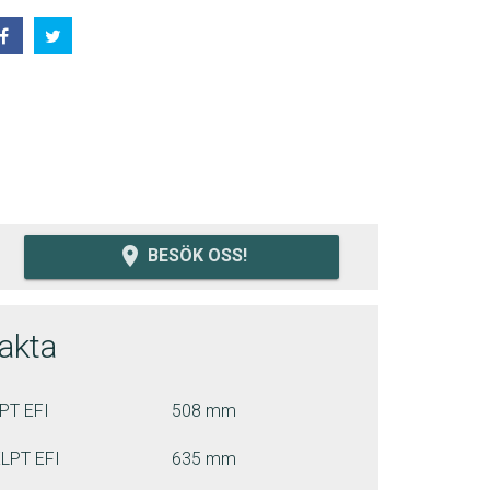
room
BESÖK OSS!
fakta
PT EFI
508 mm
LPT EFI
635 mm