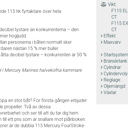
Vikt:
F115 EL
de 115 hk fyrtaktare över hela
CT
F115 EX
decibel tystare än konkurrenterna – den
CT
mer högljudd.
Effekt:
lan personerna i båten normalt sker
Maxvarv:
daren nästan 15 % mer buller.
 åtta decibel tystare – konkurrenten är 50 %
Startsystem
Bränsletank:
Cylindrar:
H i Mercury Marines halvekofria kammare
Cylindervol
Reglage:
Oljemängd:
Växlar:
köpa en stor båt? För första gången erbjuder
 propeller. Två av dessa
rbarhet och ser till att du tar dig hem
ill ett pris som är snällare mot plånboken.
otorer är de dubbla 115 Mercury FourStroke-