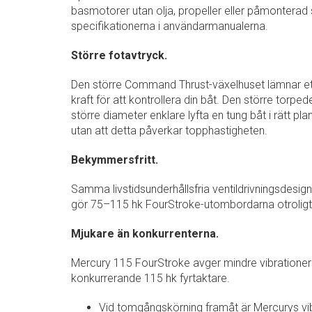
basmotorer utan olja, propeller eller påmonterad s
specifikationerna i användarmanualerna.
Större fotavtryck.
Den större Command Thrust-växelhuset lämnar ett 
kraft för att kontrollera din båt. Den större tor
större diameter enklare lyfta en tung båt i rätt pla
utan att detta påverkar topphastigheten.
Bekymmersfritt.
Samma livstidsunderhållsfria ventildrivningsdesig
gör 75–115 hk FourStroke-utombordarna otroligt 
Mjukare än konkurrenterna.
Mercury 115 FourStroke avger mindre vibratione
konkurrerande 115 hk fyrtaktare.
Vid tomgångskörning framåt är Mercurys vibra