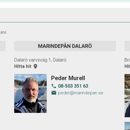
are.
MARINDEPÅN DALARÖ
Dalarö varvsväg 1, Dalarö
Br
Hitta hit
room
Hi
Peder Murell
08-503 351 63
local_phone
email
peder@marindepan.se