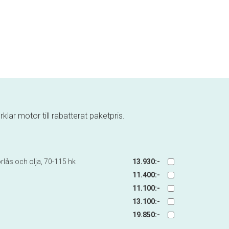
klar motor till rabatterat paketpris.
lås och olja, 70-115 hk
13.930:-
11.400:-
11.100:-
13.100:-
19.850:-