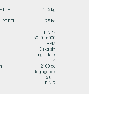
PT EFI
165 kg
LPT EFI
175 kg
115 hk
5000 - 6000
RPM
:
Elektriskt
Ingen tank
4
ym:
2100 cc
Reglagebox
5,00 l
F-N-R