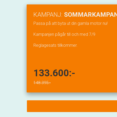
KAMPANJ:
SOMMARKAMPAN
Passa på att byta ut din gamla motor nu!
Kampanjen pågår till och med 7/9
Reglagesats tillkommer.
133.600:-
148.395:-