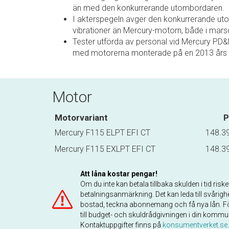
än med den konkurrerande utombordaren.
I akterspegeln avger den konkurrerande u
vibrationer än Mercury-motorn, både i marsc
Tester utförda av personal vid Mercury PD
med motorerna monterade på en 2013 års B
Motor
Motorvariant
P
Mercury F115 ELPT EFI CT
148.39
Mercury F115 EXLPT EFI CT
148.39
Att låna kostar pengar!
Om du inte kan betala tillbaka skulden i tid risk
betalningsanmärkning. Det kan leda till svårighe
bostad, teckna abonnemang och få nya lån. Fö
till budget- och skuldrådgivningen i din kommu
Kontaktuppgifter finns på
konsumentverket.se
.