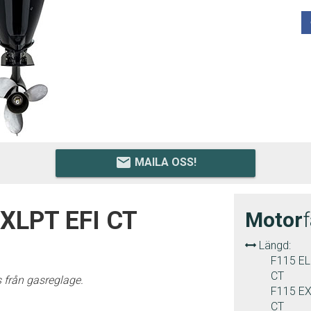
email
MAILA OSS!
XLPT EFI CT
Motor
Längd:
F115 EL
CT
 från gasreglage.
F115 EX
CT