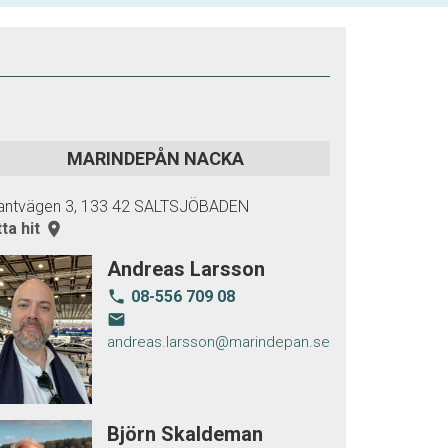
MARINDEPÅN NACKA
antvägen 3, 133 42 SALTSJÖBADEN
tta hit
room
Andreas Larsson
08-556 709 08
local_phone
email
andreas.larsson@marindepan.se
Björn Skaldeman