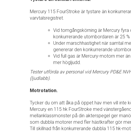
Mercury 115 FourStroke är tystare än konkurreran
varvtalsregistret.
Vid tomgångskörning är Mercury fyra 
konkurrerande utombordaren är 25 % 
Under marschhastighet när samtal mel
genererar den konkurrerande utombor
Vid full gas är Mercury-motorn mer än
mer högljudd.
Tester utförda av personal vid Mercury PD&E NV
(ljudlabb).
Motrotation.
Tycker du om att åka på öppet hav men vill inte 
Mercury en 115 hk FourStroke med vänstergående
mellanklassmonster på din akterspegel ger manövre
som dubbla motorer med fler hästkrafter gör men t
Till skillnad från konkurrerande dubbla 115 hk-m