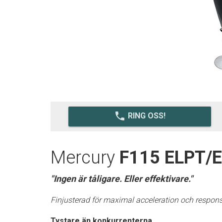
local_phone
RING OSS!
Mercury
F115 ELPT/E
"Ingen är tåligare. Eller effektivare."
Finjusterad för maximal acceleration och respons
Tystare än konkurrenterna.