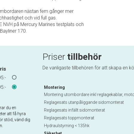
tombordaren nästan fem gånger mer
hhastighet och vid full gas.
&E NVH på Mercury Marines testplats och
ayliner 170.
Priser
tillbehör
De vanligaste tillbehören för att skapa en kör
ris
5:-
5:-
Montering
Montering utombordare inkl reglagekablar, motor
Reglagesats utanpåliggande sidomonterat
erar du en
Reglagesats infällt sidomonterat
ter att få hyra
Reglagesats toppmonterat
r stöd, vänd dig
n.
Hydraulstyrning < 135hk
Säkerhet