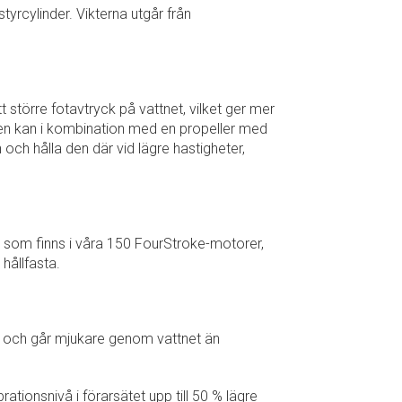
tyrcylinder. Vikterna utgår från
större fotavtryck på vattnet, vilket ger mer
peden kan i kombination med en propeller med
n och hålla den där vid lägre hastigheter,
n som finns i våra 150 FourStroke-motorer,
hållfasta.
r och går mjukare genom vattnet än
tionsnivå i förarsätet upp till 50 % lägre