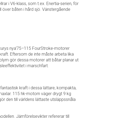
 i V6-klass, som t.ex. Enertia-serien, för
ll över båten i hård sjö. Vänstergående
rcurys nya’75–115 FourStroke-motorer
aft. Eftersom de inte måste arbeta lika
olym gör dessa motorer att båtar planar ut
eeffektivitet i marschfart.
antastisk kraft i dessa lättare, kompakta,
maxlar. 115 hk-motorn väger drygt 9 kg
ör den till världens lättaste utsläppssnåla
odellen. Jämförelsevikter refererar till