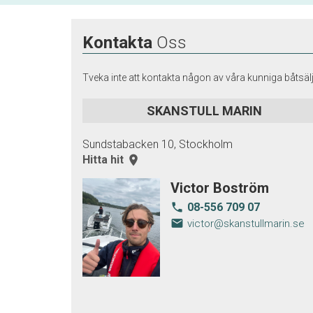
Kontakta
Oss
Tveka inte att kontakta någon av våra kunniga båtsälj
SKANSTULL MARIN
Sundstabacken 10, Stockholm
Hitta hit
room
Victor Boström
08-556 709 07
local_phone
email
victor@skanstullmarin.se