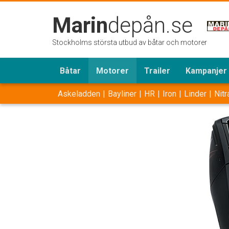
Marin
depån.se
Stockholms största utbud av båtar och motorer
Båtar
Motorer
Trailer
Kampanjer
Askeladden
Bayliner
HR
Iron
Linder
Nitr