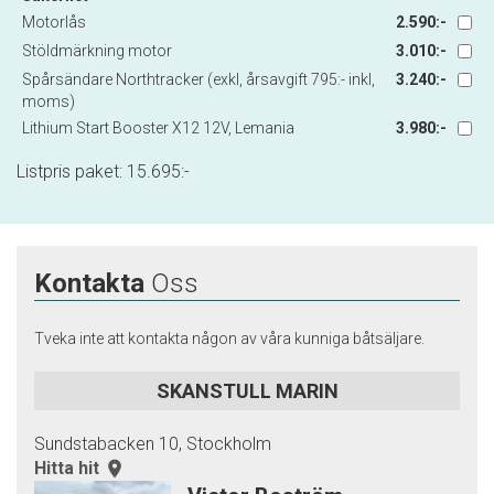
Motorlås
2.590:-
Stöldmärkning motor
3.010:-
Spårsändare Northtracker (exkl, årsavgift 795:- inkl,
3.240:-
moms)
Lithium Start Booster X12 12V, Lemania
3.980:-
Listpris paket:
15.695
:-
Kontakta
Oss
Tveka inte att kontakta någon av våra kunniga båtsäljare.
SKANSTULL MARIN
Sundstabacken 10, Stockholm
Hitta hit
room