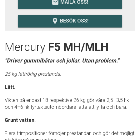
email
MAILA OSS!
room
BESÖK OSS!
Mercury
F5 MH/MLH
"Driver gummibåtar och jollar. Utan problem."
25 kg lättrörlig prestanda.
Lätt.
Vikten på endast 18 respektive 26 kg gör våra 2,5–3,5 hk
och 4–6 hk fyrtaktsutombordare lätta att lyfta och bära.
Grunt vatten.
Flera trimpositioner förhöjer prestandan och gör det möjligt