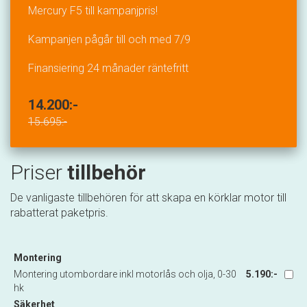
Mercury F5 till kampanjpris!
Kampanjen pågår till och med 7/9
Finansiering 24 månader räntefritt
14.200:-
15.695:-
Priser
tillbehör
De vanligaste tillbehören för att skapa en körklar motor till
rabatterat paketpris.
Montering
Montering utombordare inkl motorlås och olja, 0-30
5.190:-
hk
Säkerhet