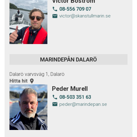
Victor Boström
08-556 709 07
local_phone
email
victor@skanstullmarin.se
MARINDEPÅN DALARÖ
Dalarö varvsväg 1, Dalarö
Hitta hit
room
Peder Murell
08-503 351 63
local_phone
email
peder@marindepan.se