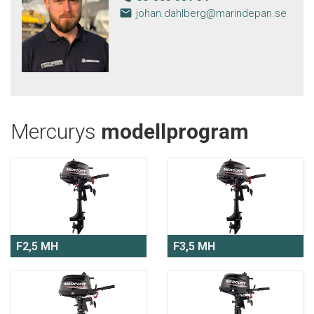
email
johan.dahlberg@marindepan.se
Mercurys
modellprogram
F2,5 MH
F3,5 MH