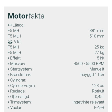
Motor
fakta
Längd:
F5 MH
381 mm
F5 MLH
510 mm
Vikt:
F5 MH
25 kg
F5 MLH
27 kg
Effekt:
5 hk
Maxvarv:
4500 - 5500 RPM
Startsystem:
Manuellt
Bränsletank:
Inbyggd 1 liter
Cylindrar:
1
Cylindervolym:
123 cc
Reglage:
Rorkult
Oljemängd:
0,45 l
Trimsystem:
Inget/inte relevant
Växlar:
F-N-R