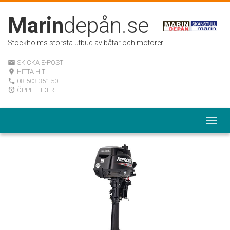
Marin
depån.se
Stockholms största utbud av båtar och motorer
SKICKA E-POST
email
HITTA HIT
room
08-503 351 50
local_phone
ÖPPETTIDER
alarm
Togg
navig