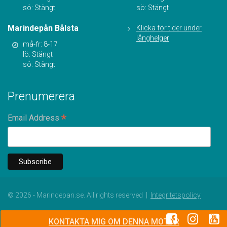
sö: Stängt
sö: Stängt
Marindepån Bålsta
Klicka för tider under
långhelger
må-fr: 8-17
lö: Stängt
sö: Stängt
Prenumerera
*
Email Address
© 2026 - Marindepan.se. All rights reserved |
Integritetspolicy
KONTAKTA MIG OM DENNA MOTOR