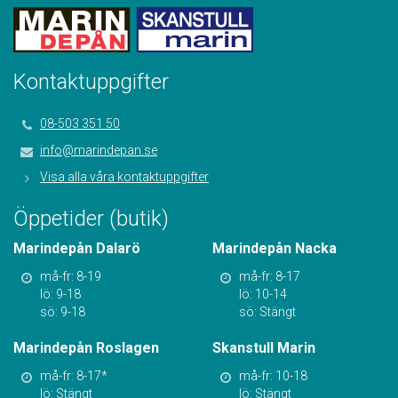
Kontaktuppgifter
08-503 351 50
info@marindepan.se
Visa alla våra kontaktuppgifter
Öppetider (butik)
Marindepån Dalarö
Marindepån Nacka
må-fr: 8-19
må-fr: 8-17
lö: 9-18
lö: 10-14
sö: 9-18
sö: Stängt
Marindepån Roslagen
Skanstull Marin
må-fr: 8-17*
må-fr: 10-18
lö: Stängt
lö: Stängt