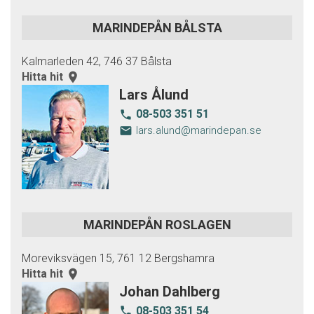
MARINDEPÅN BÅLSTA
Kalmarleden 42, 746 37 Bålsta
Hitta hit
room
Lars Ålund
08-503 351 51
local_phone
email
lars.alund@marindepan.se
MARINDEPÅN ROSLAGEN
Moreviksvägen 15, 761 12 Bergshamra
Hitta hit
room
Johan Dahlberg
08-503 351 54
local_phone