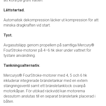
att köra på grunt vatten.
Lättstartad.
Automatisk dekompression läcker ut kompression för att
minska dragkraften vid start.
Tyst.
Avgasutsläpp genom propellern på samtliga Mercury®
FourStroke-motorer på 4–6 hk sker under vattnet för
tystare användning.
Tankningsalternativ.
Mercurys® FourStroke-motorer med 4, 5 och 6 hk
inkluderar integrerade bränsletankar med en extern
stängningsventil samt ett bränsletanklock ovanpå
motorkåpan. För utökad räckvidd kan motorerna
dessutom anslutas till en separat bränsletank placerad i
båten.