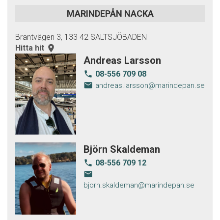
MARINDEPÅN NACKA
Brantvägen 3, 133 42 SALTSJÖBADEN
Hitta hit
room
Andreas Larsson
08-556 709 08
local_phone
email
andreas.larsson@marindepan.se
Björn Skaldeman
08-556 709 12
local_phone
email
bjorn.skaldeman@marindepan.se