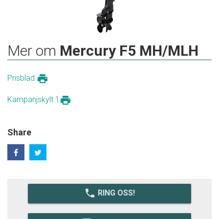
Mer om
Mercury F5 MH/MLH
print
Prisblad
print
Kampanjskylt 1
Share
local_phone
RING OSS!