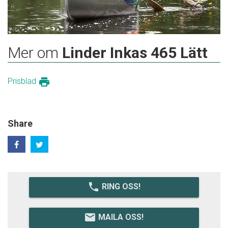
Mer om
Linder Inkas 465 Lätt
print
Prisblad
Share
local_phone
RING OSS!
email
MAILA OSS!