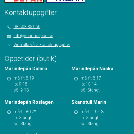
Kontaktuppgifter
08-503 351 50
info@marindepan.se
Visa alla våra kontaktuppgifter
Öppetider (butik)
Marindepån Dalarö
Marindepån Nacka
må-fr: 8-19
må-fr: 8-17
lö: 9-18
lö: 10-14
sö: 9-18
sö: Stängt
Marindepån Roslagen
Skanstull Marin
må-fr: 8-17*
må-fr: 10-18
lö: Stängt
lö: Stängt
sö: Stängt
sö: Stängt