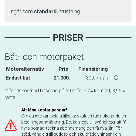
Ingår som
standard
utrustning
PRISER
Båt- och motorpaket
Motoralternativ
Pris
Finansiering
Endast båt
21.000:-
309:-/mån
Månadskostnad baserad på 60 mån, 20% kontant, 3,95%
ränta
Att låna kostar pengar!
Om du inte kan betala tillbaka skulden i tid riskerar du en
betalningsanmärkning. Det kan leda till svårigheter att få
hyra bostad, teckna abonnemang och få nya lån. För
stöd, vänd dig till budget- och skuldrådgivningen i din