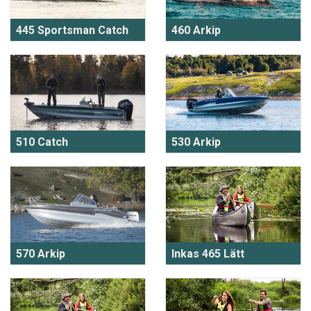
445 Sportsman Catch
460 Arkip
510 Catch
530 Arkip
570 Arkip
Inkas 465 Lätt