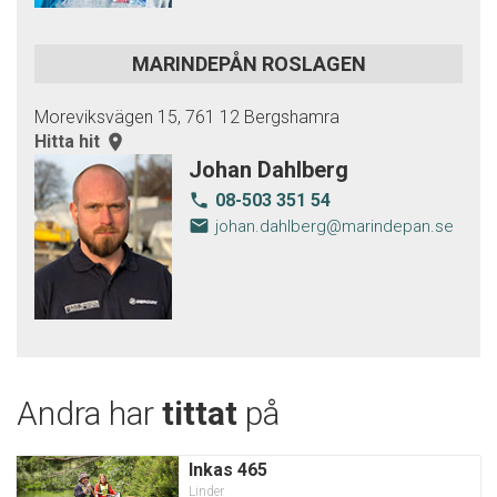
MARINDEPÅN ROSLAGEN
Moreviksvägen 15, 761 12 Bergshamra
Hitta hit
room
Johan Dahlberg
08-503 351 54
local_phone
email
johan.dahlberg@marindepan.se
Andra har
tittat
på
Inkas 465
Linder