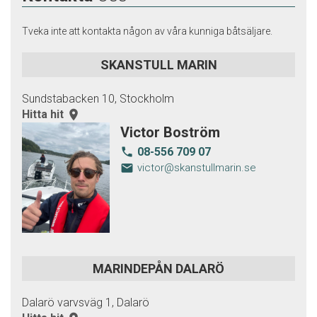
Tveka inte att kontakta någon av våra kunniga båtsäljare.
SKANSTULL MARIN
Sundstabacken 10, Stockholm
Hitta hit
room
Victor Boström
08-556 709 07
local_phone
email
victor@skanstullmarin.se
MARINDEPÅN DALARÖ
Dalarö varvsväg 1, Dalarö