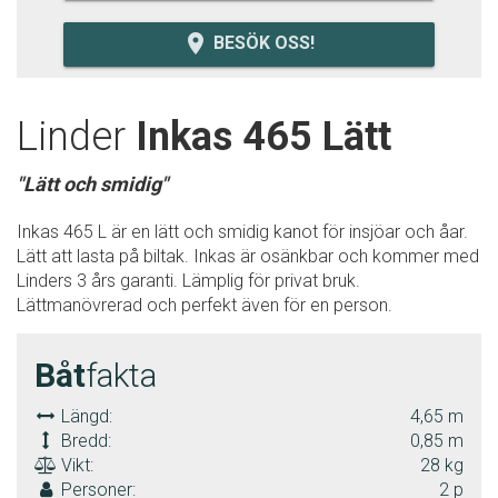
room
BESÖK OSS!
Linder
Inkas 465 Lätt
"Lätt och smidig"
Inkas 465 L är en lätt och smidig kanot för insjöar och åar.
Lätt att lasta på biltak. Inkas är osänkbar och kommer med
Linders 3 års garanti. Lämplig för privat bruk.
Lättmanövrerad och perfekt även för en person.
Båt
fakta
Längd:
4,65 m
Bredd:
0,85 m
Vikt:
28 kg
Personer:
2 p