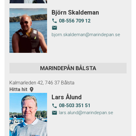
Björn Skaldeman
08-556 709 12
local_phone
email
bjorn.skaldeman@marindepan.se
MARINDEPÅN BÅLSTA
Kalmarleden 42, 746 37 Bålsta
Hitta hit
room
Lars Ålund
08-503 351 51
local_phone
email
lars.alund@marindepan.se