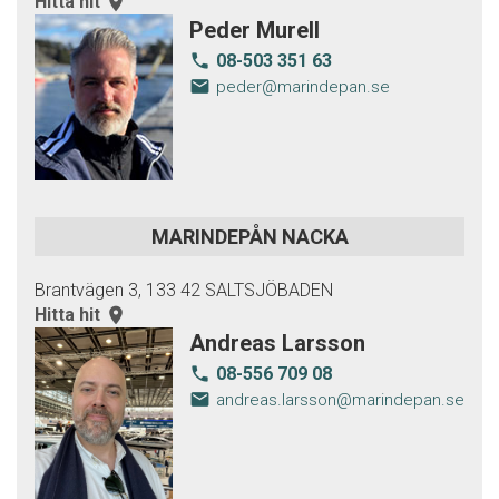
Hitta hit
room
Peder Murell
08-503 351 63
local_phone
email
peder@marindepan.se
MARINDEPÅN NACKA
Brantvägen 3, 133 42 SALTSJÖBADEN
Hitta hit
room
Andreas Larsson
08-556 709 08
local_phone
email
andreas.larsson@marindepan.se