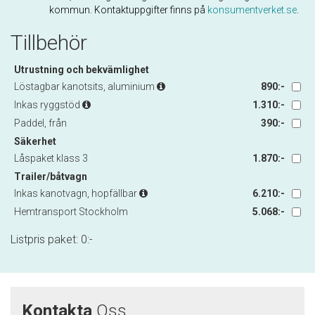
kommun. Kontaktuppgifter finns på
konsumentverket.se
.
Tillbehör
Utrustning och bekvämlighet
Löstagbar kanotsits, aluminium
890:-
Inkas ryggstöd
1.310:-
Paddel, från
390:-
Säkerhet
Låspaket klass 3
1.870:-
Trailer/båtvagn
Inkas kanotvagn, hopfällbar
6.210:-
Hemtransport Stockholm
5.068:-
Listpris paket:
0
:-
Kontakta
Oss