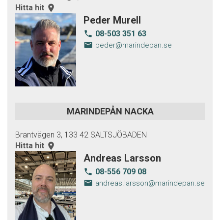
Hitta hit
room
Peder Murell
08-503 351 63
local_phone
email
peder@marindepan.se
MARINDEPÅN NACKA
Brantvägen 3, 133 42 SALTSJÖBADEN
Hitta hit
room
Andreas Larsson
08-556 709 08
local_phone
email
andreas.larsson@marindepan.se