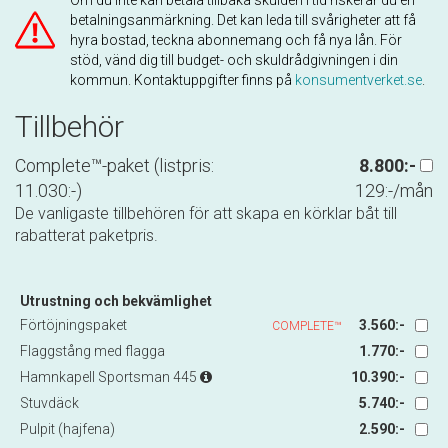
betalningsanmärkning. Det kan leda till svårigheter att få
hyra bostad, teckna abonnemang och få nya lån. För
stöd, vänd dig till budget- och skuldrådgivningen i din
kommun. Kontaktuppgifter finns på
konsumentverket.se
.
Tillbehör
Complete™-paket (listpris:
8.800:-
11.030:-)
129:-/mån
De vanligaste tillbehören för att skapa en körklar båt till
rabatterat paketpris.
Utrustning och bekvämlighet
Förtöjningspaket
3.560:-
COMPLETE™
Flaggstång med flagga
1.770:-
Hamnkapell Sportsman 445
10.390:-
Stuvdäck
5.740:-
Pulpit (hajfena)
2.590:-