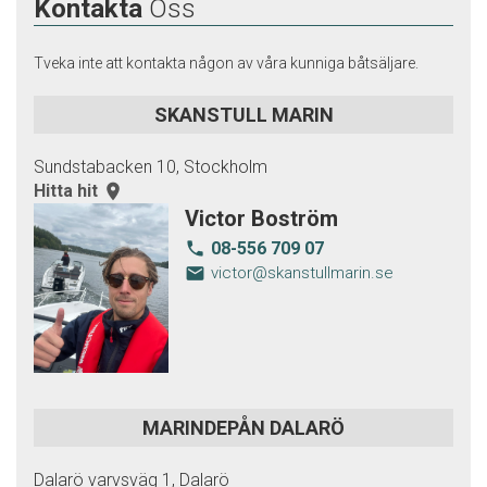
Kontakta
Oss
Tveka inte att kontakta någon av våra kunniga båtsäljare.
SKANSTULL MARIN
Sundstabacken 10, Stockholm
Hitta hit
room
Victor Boström
08-556 709 07
local_phone
email
victor@skanstullmarin.se
MARINDEPÅN DALARÖ
Dalarö varvsväg 1, Dalarö