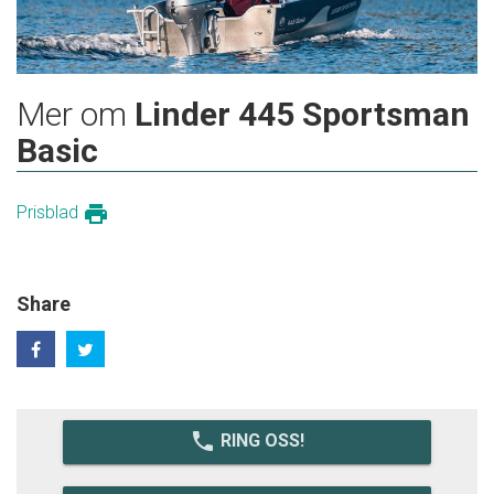
Mer om
Linder 445 Sportsman
Basic
print
Prisblad
Share
local_phone
RING OSS!