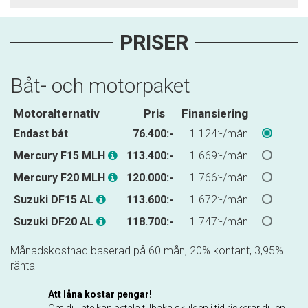
PRISER
Båt- och motorpaket
Motoralternativ
Pris
Finansiering
Endast båt
76.400:-
1.124:-/mån
Mercury F15 MLH
113.400:-
1.669:-/mån
Mercury F20 MLH
120.000:-
1.766:-/mån
Suzuki DF15 AL
113.600:-
1.672:-/mån
Suzuki DF20 AL
118.700:-
1.747:-/mån
Månadskostnad baserad på 60 mån, 20% kontant, 3,95%
ränta
Att låna kostar pengar!
Om du inte kan betala tillbaka skulden i tid riskerar du en