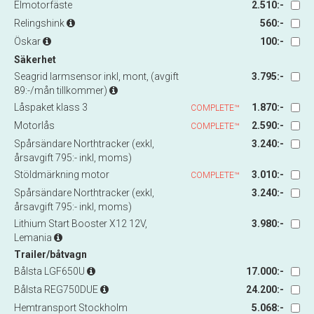
Elmotorfäste
2.510:-
Relingshink
560:-
Öskar
100:-
Säkerhet
Seagrid larmsensor inkl, mont, (avgift
3.795:-
89:-/mån tillkommer)
Låspaket klass 3
1.870:-
COMPLETE™
Motorlås
2.590:-
COMPLETE™
Spårsändare Northtracker (exkl,
3.240:-
årsavgift 795:- inkl, moms)
Stöldmärkning motor
3.010:-
COMPLETE™
Spårsändare Northtracker (exkl,
3.240:-
årsavgift 795:- inkl, moms)
Lithium Start Booster X12 12V,
3.980:-
Lemania
Trailer/båtvagn
Bålsta LGF650U
17.000:-
Bålsta REG750DUE
24.200:-
Hemtransport Stockholm
5.068:-