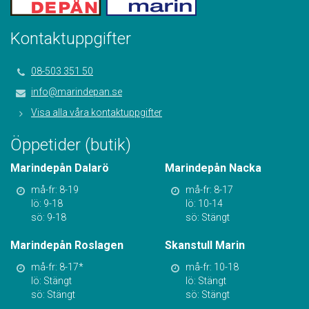
Kontaktuppgifter
08-503 351 50
info@marindepan.se
Visa alla våra kontaktuppgifter
Öppetider (butik)
Marindepån Dalarö
Marindepån Nacka
må-fr: 8-19
må-fr: 8-17
lö: 9-18
lö: 10-14
sö: 9-18
sö: Stängt
Marindepån Roslagen
Skanstull Marin
må-fr: 8-17*
må-fr: 10-18
lö: Stängt
lö: Stängt
sö: Stängt
sö: Stängt