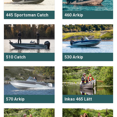
445 Sportsman Catch
460 Arkip
510 Catch
530 Arkip
570 Arkip
Inkas 465 Lätt