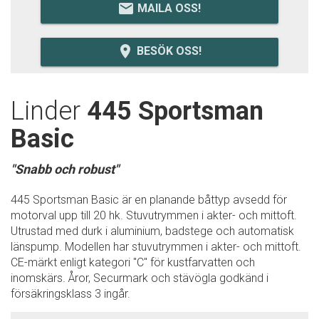
email
MAILA OSS!
room
BESÖK OSS!
Linder
445 Sportsman
Basic
"Snabb och robust"
445 Sportsman Basic är en planande båttyp avsedd för
motorval upp till 20 hk. Stuvutrymmen i akter- och mittoft.
Utrustad med durk i aluminium, badstege och automatisk
länspump. Modellen har stuvutrymmen i akter- och mittoft.
CE-märkt enligt kategori "C" för kustfarvatten och
inomskärs. Åror, Securmark och stävögla godkänd i
försäkringsklass 3 ingår.