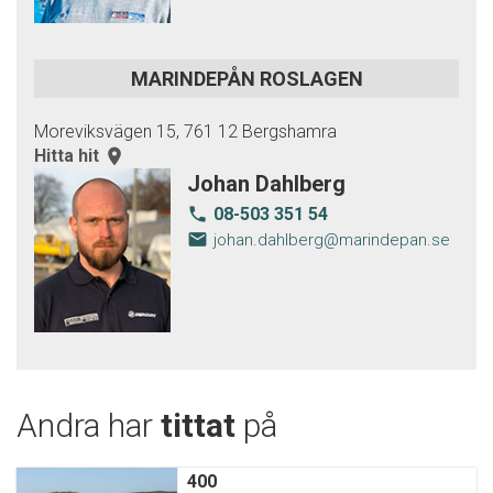
MARINDEPÅN ROSLAGEN
Moreviksvägen 15, 761 12 Bergshamra
Hitta hit
room
Johan Dahlberg
08-503 351 54
local_phone
email
johan.dahlberg@marindepan.se
Andra har
tittat
på
400