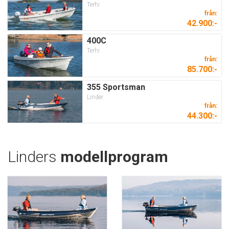
Terhi
från:
42.900:-
400C
Terhi
från:
85.700:-
355 Sportsman
Linder
från:
44.300:-
Linders
modellprogram