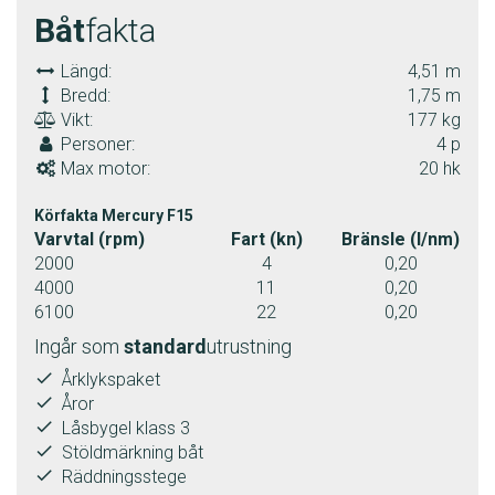
Båt
fakta
Längd:
4,51 m
Bredd:
1,75 m
Vikt:
177 kg
Personer:
4 p
Max motor:
20 hk
Körfakta Mercury F15
Varvtal (rpm)
Fart (kn)
Bränsle (l/nm)
2000
4
0,20
4000
11
0,20
6100
22
0,20
Ingår som
standard
utrustning
done
Årklykspaket
done
Åror
done
Låsbygel klass 3
done
Stöldmärkning båt
done
Räddningsstege