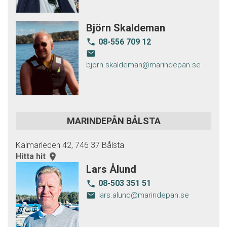
Björn Skaldeman
08-556 709 12
local_phone
email
bjorn.skaldeman@marindepan.se
MARINDEPÅN BÅLSTA
Kalmarleden 42, 746 37 Bålsta
Hitta hit
room
Lars Ålund
08-503 351 51
local_phone
email
lars.alund@marindepan.se