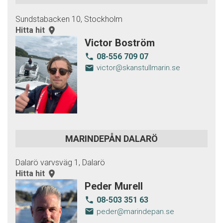
Sundstabacken 10, Stockholm
Hitta hit
room
Victor Boström
08-556 709 07
local_phone
email
victor@skanstullmarin.se
MARINDEPÅN DALARÖ
Dalarö varvsväg 1, Dalarö
Hitta hit
room
Peder Murell
08-503 351 63
local_phone
email
peder@marindepan.se