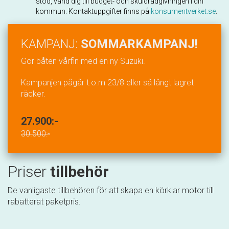
stöd, vänd dig till budget- och skuldrådgivningen i din
kommun. Kontaktuppgifter finns på
konsumentverket.se
.
KAMPANJ:
SOMMARKAMPANJ!
Gör båten vårfin med en ny Suzuki.
Kampanjen pågår t.o.m 23/8 eller så långt lagret
räcker.
27.900:-
30.500:-
Priser
tillbehör
De vanligaste tillbehören för att skapa en körklar motor till
rabatterat paketpris.