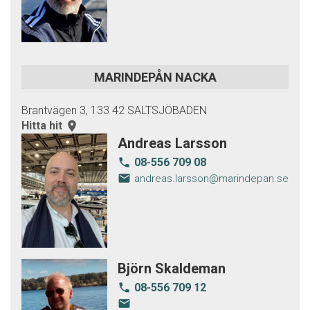
MARINDEPÅN NACKA
Brantvägen 3, 133 42 SALTSJÖBADEN
Hitta hit
room
Andreas Larsson
08-556 709 08
local_phone
email
andreas.larsson@marindepan.se
Björn Skaldeman
08-556 709 12
local_phone
email