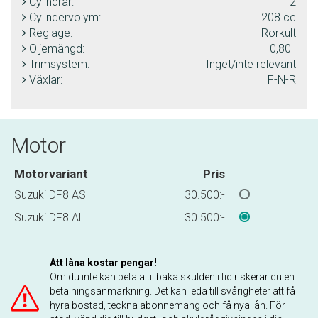
Cylindrar:
2
Cylindervolym:
208 cc
Reglage:
Rorkult
Oljemängd:
0,80 l
Trimsystem:
Inget/inte relevant
Växlar:
F-N-R
Motor
Motorvariant
Pris
Suzuki DF8 AS
30.500:-
Suzuki DF8 AL
30.500:-
Att låna kostar pengar!
Om du inte kan betala tillbaka skulden i tid riskerar du en
betalningsanmärkning. Det kan leda till svårigheter att få
hyra bostad, teckna abonnemang och få nya lån. För