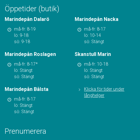
Öppetider (butik)
Marindepån Dalarö
Marindepån Nacka
må-fr: 8-19
må-fr: 8-17
lö: 9-18
lö: 10-14
sö: 9-18
sö: Stängt
Marindepån Roslagen
Skanstull Marin
må-fr: 8-17*
må-fr: 10-18
lö: Stängt
lö: Stängt
sö: Stängt
sö: Stängt
Marindepån Bålsta
Klicka för tider under
långhelger
må-fr: 8-17
lö: Stängt
sö: Stängt
Prenumerera