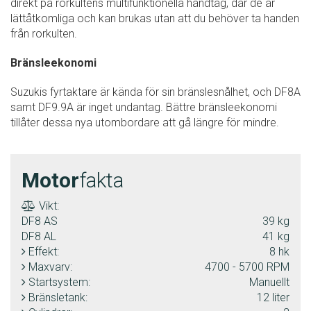
direkt på rorkultens multifunktionella handtag, där de är
lättåtkomliga och kan brukas utan att du behöver ta handen
från rorkulten.
Bränsleekonomi
Suzukis fyrtaktare är kända för sin bränslesnålhet, och DF8A
samt DF9.9A är inget undantag. Bättre bränsleekonomi
tillåter dessa nya utombordare att gå längre för mindre.
Motor
fakta
Vikt:
DF8 AS
39 kg
DF8 AL
41 kg
Effekt:
8 hk
Maxvarv:
4700 - 5700 RPM
Startsystem:
Manuellt
Bränsletank:
12 liter