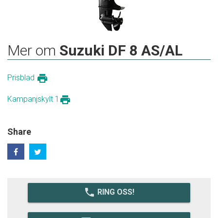
Mer om
Suzuki DF 8 AS/AL
print
Prisblad
print
Kampanjskylt 1
Share
local_phone
RING OSS!