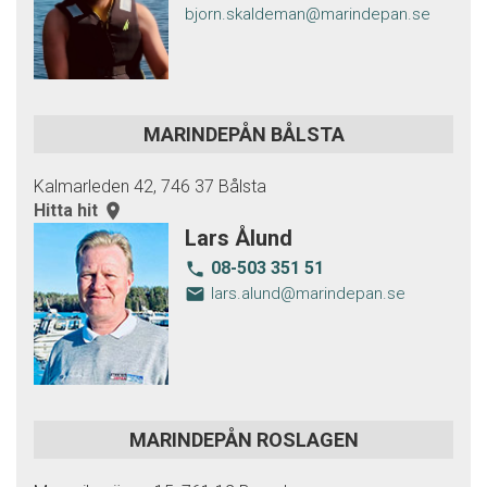
bjorn.skaldeman@marindepan.se
MARINDEPÅN BÅLSTA
Kalmarleden 42, 746 37 Bålsta
Hitta hit
room
Lars Ålund
08-503 351 51
local_phone
email
lars.alund@marindepan.se
MARINDEPÅN ROSLAGEN