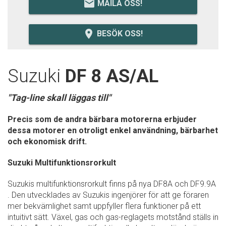
email
MAILA OSS!
room
BESÖK OSS!
Suzuki
DF 8 AS/AL
"Tag-line skall läggas till"
Precis som de andra bärbara motorerna erbjuder
dessa motorer en otroligt enkel användning, bärbarhet
och ekonomisk drift.
Suzuki Multifunktionsrorkult
Suzukis multifunktionsrorkult finns på nya DF8A och DF9.9A
. Den utvecklades av Suzukis ingenjörer för att ge föraren
mer bekvämlighet samt uppfyller flera funktioner på ett
intuitivt sätt. Växel, gas och gas-reglagets motstånd ställs in