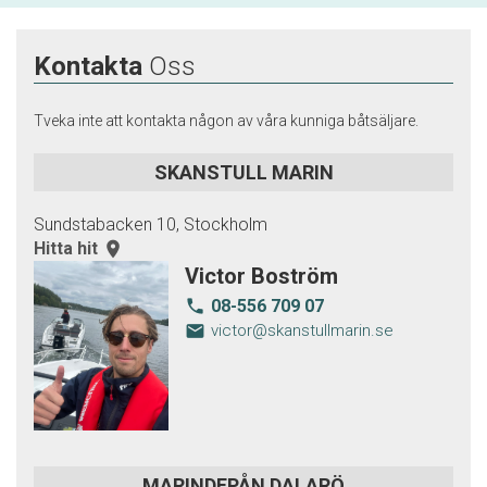
Kontakta
Oss
Tveka inte att kontakta någon av våra kunniga båtsäljare.
SKANSTULL MARIN
Sundstabacken 10, Stockholm
Hitta hit
room
Victor Boström
08-556 709 07
local_phone
email
victor@skanstullmarin.se
MARINDEPÅN DALARÖ