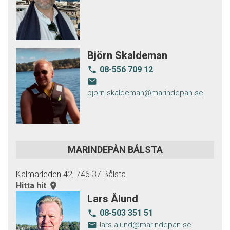
Björn Skaldeman
08-556 709 12
local_phone
email
bjorn.skaldeman@marindepan.se
MARINDEPÅN BÅLSTA
Kalmarleden 42, 746 37 Bålsta
Hitta hit
room
Lars Ålund
08-503 351 51
local_phone
email
lars.alund@marindepan.se