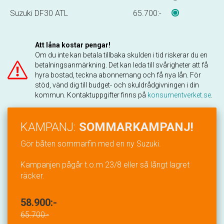
Suzuki DF30 ATL
65.700:-
Att låna kostar pengar!
Om du inte kan betala tillbaka skulden i tid riskerar du en
betalningsanmärkning. Det kan leda till svårigheter att få
hyra bostad, teckna abonnemang och få nya lån. För
stöd, vänd dig till budget- och skuldrådgivningen i din
kommun. Kontaktuppgifter finns på
konsumentverket.se
.
KAMPANJ:
SOMMARKAMPANJ!
Gör båten sommarfin med en ny Suzuki.
Kampanjen pågår t.o.m 23/8 eller så långt lagret
räcker.
58.900:-
65.700:-