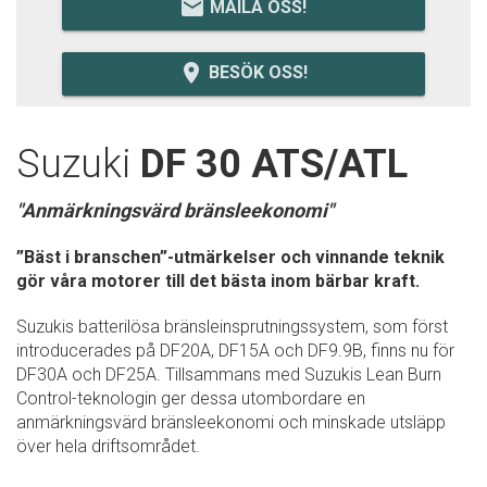
email
MAILA OSS!
room
BESÖK OSS!
Suzuki
DF 30 ATS/ATL
"Anmärkningsvärd bränsleekonomi"
”Bäst i branschen”-utmärkelser och vinnande teknik
gör våra motorer till det bästa inom bärbar kraft.
Suzukis batterilösa bränsleinsprutningssystem, som först
introducerades på DF20A, DF15A och DF9.9B, finns nu för
DF30A och DF25A. Tillsammans med Suzukis Lean Burn
Control-teknologin ger dessa utombordare en
anmärkningsvärd bränsleekonomi och minskade utsläpp
över hela driftsområdet.