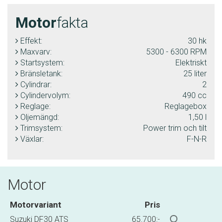
Motor
fakta
Effekt:
30 hk
Maxvarv:
5300 - 6300 RPM
Startsystem:
Elektriskt
Bränsletank:
25 liter
Cylindrar:
2
Cylindervolym:
490 cc
Reglage:
Reglagebox
Oljemängd:
1,50 l
Trimsystem:
Power trim och tilt
Växlar:
F-N-R
Motor
Motorvariant
Pris
Suzuki DF30 ATS
65.700:-