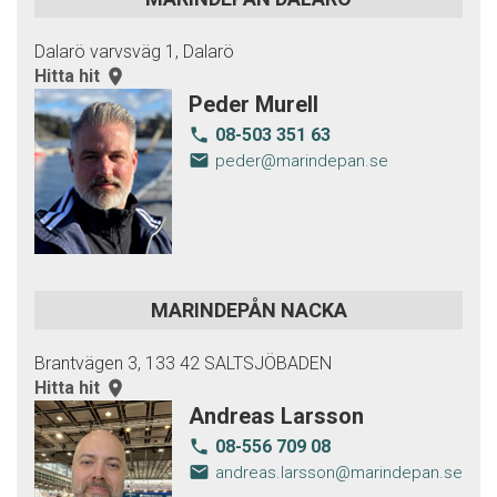
Dalarö varvsväg 1, Dalarö
Hitta hit
room
Peder Murell
08-503 351 63
local_phone
email
peder@marindepan.se
MARINDEPÅN NACKA
Brantvägen 3, 133 42 SALTSJÖBADEN
Hitta hit
room
Andreas Larsson
08-556 709 08
local_phone
email
andreas.larsson@marindepan.se