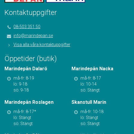
Kontaktuppgifter
08-503 351 50
info@marindepan.se
Visa alla våra kontaktuppgifter
Öppetider (butik)
Marindepån Dalarö
Marindepån Nacka
må-fr: 8-19
må-fr: 8-17
lö: 9-18
lö: 10-14
sö: 9-18
sö: Stängt
Marindepån Roslagen
Skanstull Marin
må-fr: 8-17*
må-fr: 10-18
lö: Stängt
lö: Stängt
sö: Stängt
sö: Stängt