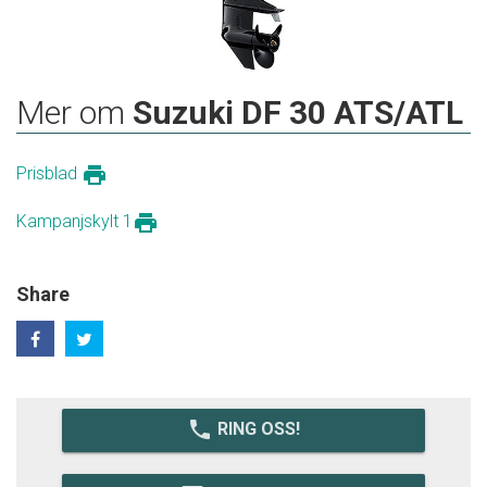
Mer om
Suzuki DF 30 ATS/ATL
print
Prisblad
print
Kampanjskylt 1
Share
local_phone
RING OSS!