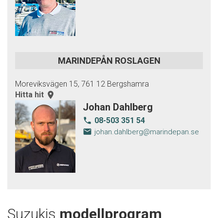
MARINDEPÅN ROSLAGEN
Moreviksvägen 15, 761 12 Bergshamra
Hitta hit
room
Johan Dahlberg
08-503 351 54
local_phone
email
johan.dahlberg@marindepan.se
Suzukis
modellprogram