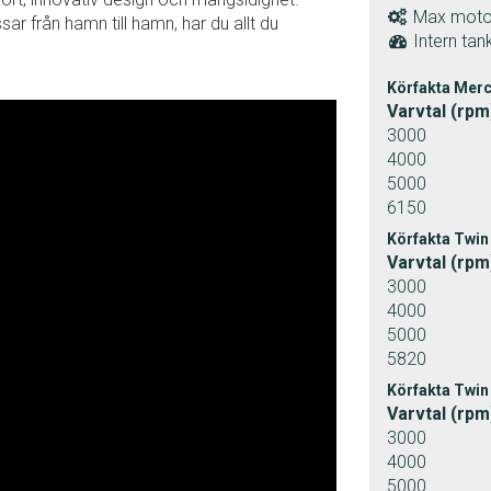
Max moto
ssar från hamn till hamn, har du allt du
Intern tank
Körfakta Merc
Varvtal (rpm
3000
4000
5000
6150
Körfakta Twin
Varvtal (rpm
3000
4000
5000
5820
Körfakta Twin
Varvtal (rpm
3000
4000
5000