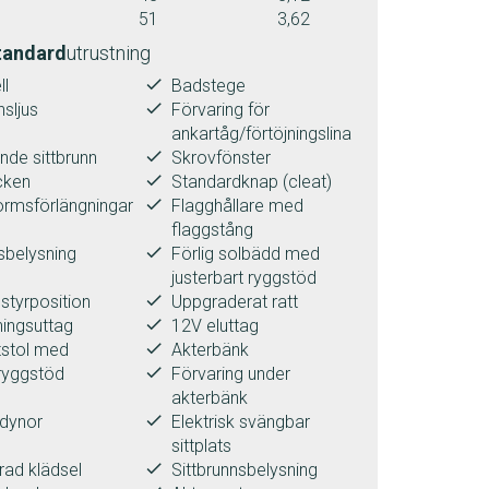
51
3,62
tandard
utrustning
done
ll
Badstege
done
sljus
Förvaring för
ankartåg/förtöjningslina
done
nde sittbrunn
Skrovfönster
done
cken
Standardknap (cleat)
done
ormsförlängningar
Flagghållare med
flaggstång
done
belysning
Förlig solbädd med
justerbart ryggstöd
done
styrposition
Uppgraderat ratt
done
ingsuttag
12V eluttag
done
tstol med
Akterbänk
done
ryggstöd
Förvaring under
akterbänk
done
sdynor
Elektrisk svängbar
sittplats
done
ad klädsel
Sittbrunnsbelysning