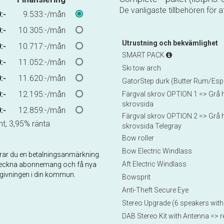
De vanligaste tillbehören för at
:-
9.533:-/mån
:-
10.305:-/mån
Utrustning och bekvämlighet
:-
10.717:-/mån
SMART PACK
:-
11.052:-/mån
Ski tow arch
:-
11.620:-/mån
GatorStep durk (Butter Rum/Es
:-
12.195:-/mån
Färgval skrov OPTION 1 => Grå ha
skrovsida
:-
12.859:-/mån
Färgval skrov OPTION 2 => Grå ha
t, 3,95% ränta
skrovsida Telegray
Bow roller
Bow Electric Windlass
skerar du en betalningsanmärkning.
Aft Electric Windlass
ad, teckna abonnemang och få nya
ådgivningen i din kommun.
Bowsprit
Anti-Theft Secure Eye
Stereo Upgrade (6 speakers wit
DAB Stereo Kit with Antenna => r