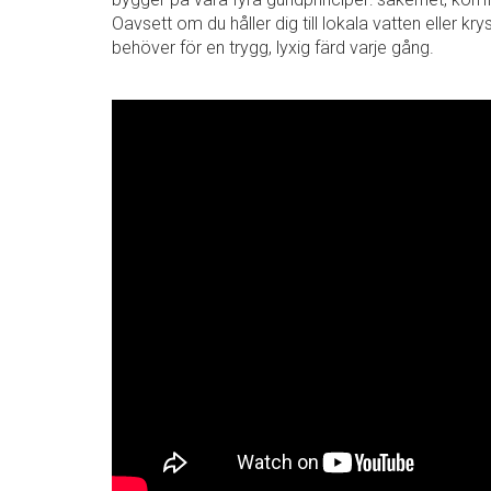
Oavsett om du håller dig till lokala vatten eller kry
behöver för en trygg, lyxig färd varje gång.