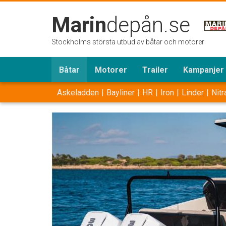
Marin
depån.se
Stockholms största utbud av båtar och motorer
Båtar
Motorer
Trailer
Kampanjer
Askeladden
Bayliner
HR
Iron
Linder
Nitr