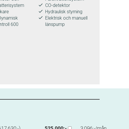
done
atterisystem
CO-detektor
done
kare
Hydraulisk styrning
done
Dynamisk
Elektrisk och manuell
troll 600
länspump
617.630:-)
525.000:-
3.096:-/mån