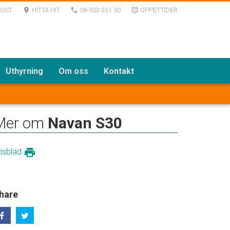
POST
HITTA HIT
08-503 351 50
ÖPPETTIDER
room
local_phone
alarm
Uthyrning
Om oss
Kontakt
Mer om
Navan S30
print
risblad
hare