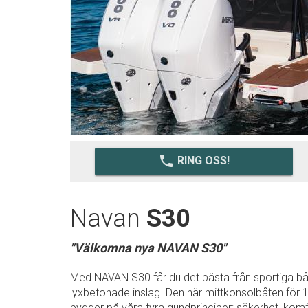
local_phone
RING OSS!
Navan
S30
"Välkomna nya NAVAN S30"
Med NAVAN S30 får du det bästa från sportiga bå
lyxbetonade inslag. Den här mittkonsolbåten för 
bygger på våra fyra gundprinciper: säkerhet, komf