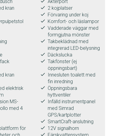
done
sdusch
Akterport
done
d kran
2 kojplatser
done
Förvaring under koj
done
rpulpetstol
Komfort- och läslampor
done
Vadderade väggar med
formgjutna mönster
done
ning
Takbeklädnad med
integrerad LED-belysning
done
e
Däckslucka
done
sfack
Takfönster (ej
öppningsbart)
done
d kran
Innesluten toalett med
fin inredning
done
d elektrisk
Öppningsbara
em
hyttventiler
done
sion MS-
Infälld instrumentpanel
ollo med 4
med Simrad
GPS/kartplotter
done
SmartCraft-anslutning
done
lattform för
12V signalhorn
done
heter och
Färskvattensystem