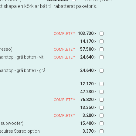
t skapa en körklar båt till rabatterat paketpris.
103.730:-
COMPLETE™
14.170:-
presso)
57.500:-
COMPLETE™
rdtop - grå botten - vit
24.640:-
COMPLETE™
rdtop - grå botten - grå
24.640:-
12.120:-
47.230:-
76.820:-
COMPLETE™
13.350:-
3.200:-
COMPLETE™
h subwoofer)
15.400:-
equires Stereo option
3.370:-