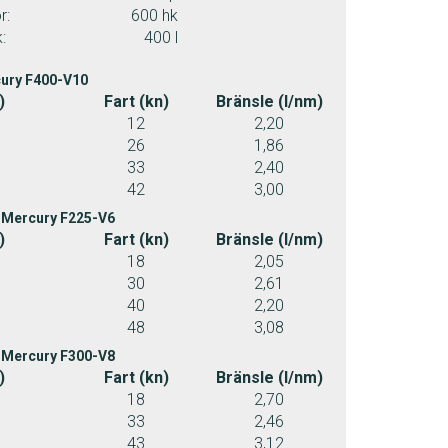
r:
600 hk
:
400 l
ury F400-V10
)
Fart (kn)
Bränsle (l/nm)
12
2,20
26
1,86
33
2,40
42
3,00
 Mercury F225-V6
)
Fart (kn)
Bränsle (l/nm)
18
2,05
30
2,61
40
2,20
48
3,08
 Mercury F300-V8
)
Fart (kn)
Bränsle (l/nm)
18
2,70
33
2,46
43
3,12