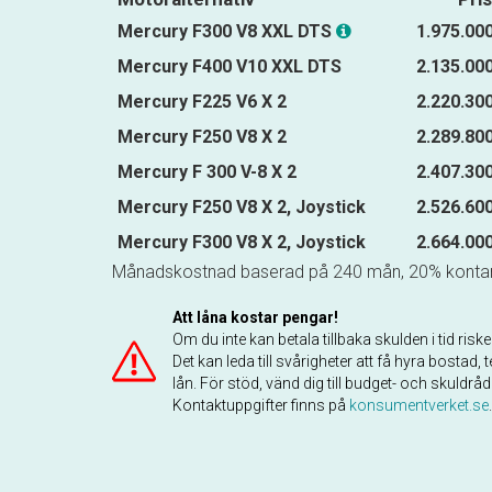
Mercury F300 V8 XXL DTS
1.975.000
Mercury F400 V10 XXL DTS
2.135.000
Mercury F225 V6 X 2
2.220.300
Mercury F250 V8 X 2
2.289.800
Mercury F 300 V-8 X 2
2.407.300
Mercury F250 V8 X 2, Joystick
2.526.600
Mercury F300 V8 X 2, Joystick
2.664.000
Månadskostnad baserad på 240 mån, 20% kontan
Att låna kostar pengar!
Om du inte kan betala tillbaka skulden i tid ri
Det kan leda till svårigheter att få hyra bost
lån. För stöd, vänd dig till budget- och skuldr
Kontaktuppgifter finns på
konsumentverket.se
.