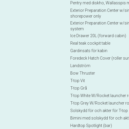
Pentry med diskho, Wallasspis me
Exterior Preparation Center w/sink
shorepower only
Exterior Preparation Center w/sink,
system
Ice Drawer 20L (forward cabin)
Real teak cockpit table
Gardinsats för kabin
Foredeck Hatch Cover (roller sur
Landström
Bow Thruster
T-top Vit
T-top Grå
T-top White W/Rocket launcher 
T-top Grey W/Rocket launcher r
Solskydd för och akter för T-top
Bimini med solskydd för och akt
Hardtop Spotlight (bar)