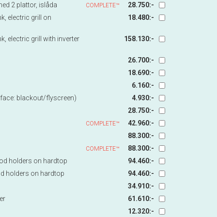
d 2 plattor, islåda
28.750:-
COMPLETE™
, electric grill on
18.480:-
 electric grill with inverter
158.130:-
26.700:-
18.690:-
6.160:-
face: blackout/flyscreen)
4.930:-
28.750:-
42.960:-
COMPLETE™
88.300:-
88.300:-
COMPLETE™
rod holders on hardtop
94.460:-
od holders on hardtop
94.460:-
34.910:-
er
61.610:-
12.320:-