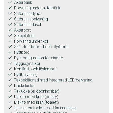
done
Akterbänk
done
Förvaring under akterbänk
done
Sittbrunnsdynor
done
Sittbrunnsbelysning
done
Sittbrunnsdusch
done
Akterport
done
3 kojplatser
done
Förvaring under koj
done
Skjutdörr babord och styrbord
done
Hyttbord
done
Dynkonfiguration för dinette
done
Iläggsdyna koj
done
Komfort- och läslampor
done
Hyttbelysning
done
Takbeklädnad med integrerad LED-belysning
done
Däckslucka
done
Taklucka (ej öppningsbar)
done
Diskho med kran (pentry)
done
Diskho med kran (toalett)
done
Innesluten toalett med fin inredning
done