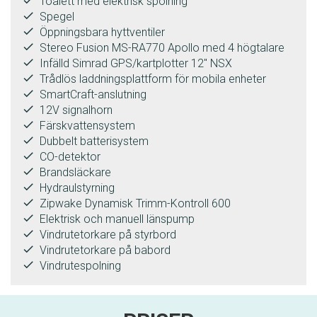
Toalett med elektrisk spolning
done
Spegel
done
Öppningsbara hyttventiler
done
Stereo Fusion MS-RA770 Apollo med 4 högtalare
done
Infälld Simrad GPS/kartplotter 12" NSX
done
Trådlös laddningsplattform för mobila enheter
done
SmartCraft-anslutning
done
12V signalhorn
done
Färskvattensystem
done
Dubbelt batterisystem
done
CO-detektor
done
Brandsläckare
done
Hydraulstyrning
done
Zipwake Dynamisk Trimm-Kontroll 600
done
Elektrisk och manuell länspump
done
Vindrutetorkare på styrbord
done
Vindrutetorkare på babord
done
Vindrutespolning