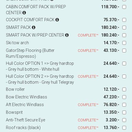
CABIN COMFORT PACK W/PREP
118.700:-
CENTER
COCKPIT COMFORT PACK
75.370:-
SMART PACK
180.240:-
SMART PACK W/PREP CENTER
180.240:-
COMPLETE™
Ski tow arch
14.170:-
GatorStep Flooring (Butter
43.130:-
COMPLETE™
Rum/Espresso)
Hull Color OPTION 1 => Grey hardtop
24.640:-
- Grey hull bottom - White hull
Hull Color OPTION 2 => Grey hardtop
24.640:-
COMPLETE™
- Grey hull bottom - Grey hull Telegray
Bow roller
12.120:-
Bow Electric Windlass
47.230:-
Aft Electric Windlass
76.820:-
COMPLETE™
Bowsprit
13.350:-
Anti-Theft Secure Eye
3.200:-
COMPLETE™
Roof racks (black)
13.760:-
COMPLETE™