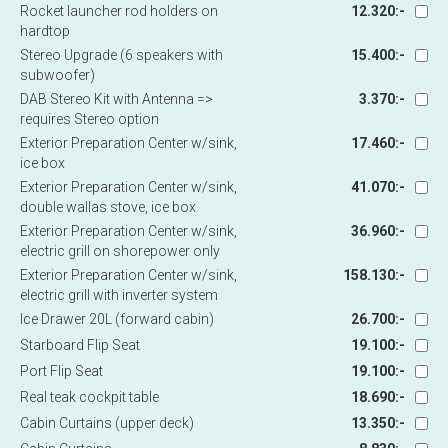
Rocket launcher rod holders on
12.320:-
hardtop
Stereo Upgrade (6 speakers with
15.400:-
subwoofer)
DAB Stereo Kit with Antenna =>
3.370:-
requires Stereo option
Exterior Preparation Center w/sink,
17.460:-
ice box
Exterior Preparation Center w/sink,
41.070:-
double wallas stove, ice box
Exterior Preparation Center w/sink,
36.960:-
electric grill on shorepower only
Exterior Preparation Center w/sink,
158.130:-
electric grill with inverter system
Ice Drawer 20L (forward cabin)
26.700:-
Starboard Flip Seat
19.100:-
Port Flip Seat
19.100:-
Real teak cockpit table
18.690:-
Cabin Curtains (upper deck)
13.350:-