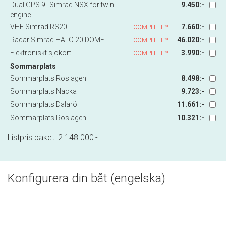
Dual GPS 9" Simrad NSX for twin
9.450:-
engine
VHF Simrad RS20
7.660:-
COMPLETE™
Radar Simrad HALO 20 DOME
46.020:-
COMPLETE™
Elektroniskt sjökort
3.990:-
COMPLETE™
Sommarplats
Sommarplats Roslagen
8.498:-
Sommarplats Nacka
9.723:-
Sommarplats Dalarö
11.661:-
Sommarplats Roslagen
10.321:-
Listpris paket:
2.148.000
:-
Konfigurera din båt (engelska)