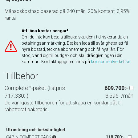
Månadskostnad baserad på 240 mån, 20% kontant, 3,95%
ränta
Att låna kostar pengar!
Om du inte kan betala tillbaka skulden i tid riskerar du en
betalningsanmärkning. Det kan leda till svårigheter att få
hyra bostad, teckna abonnemang och få nya lån. För
stöd, vänd dig till budget- och skuldrådgivningen i din
kommun. Kontaktuppgifter finns på
konsumentverket.se
.
Tillbehör
Complete™-paket (listpris:
609.700:-
717.330:-)
3.596:-/mån
De vanligaste tillbehören för att skapa en körklar båt till
rabatterat paketpris.
Utrustning och bekvämlighet
CABIN COMFORT PACK
118.700:-