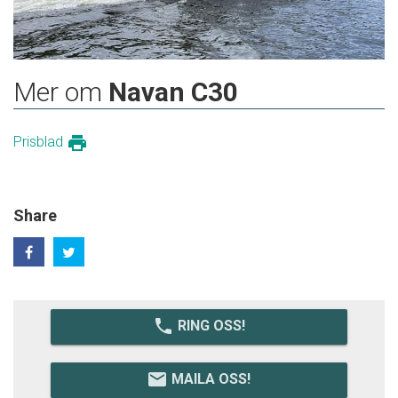
Mer om
Navan C30
print
Prisblad
Share
local_phone
RING OSS!
email
MAILA OSS!