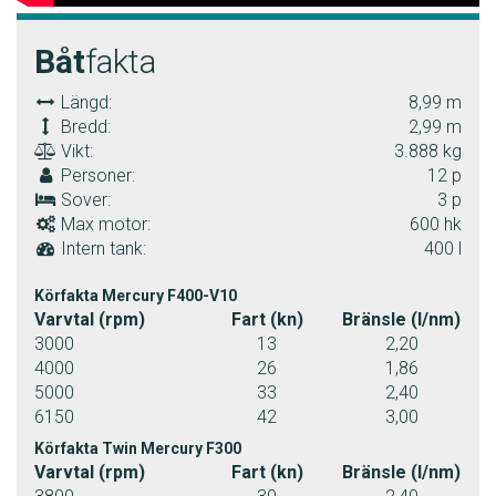
Båt
fakta
Längd:
8,99 m
Bredd:
2,99 m
Vikt:
3.888 kg
Personer:
12 p
Sover:
3 p
Max motor:
600 hk
Intern tank:
400 l
Körfakta Mercury F400-V10
Varvtal (rpm)
Fart (kn)
Bränsle (l/nm)
3000
13
2,20
4000
26
1,86
5000
33
2,40
6150
42
3,00
Körfakta Twin Mercury F300
Varvtal (rpm)
Fart (kn)
Bränsle (l/nm)