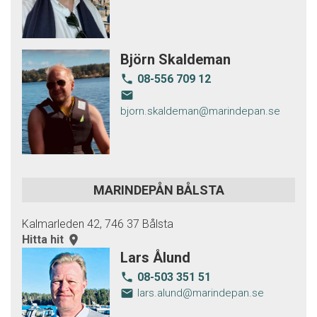
Björn Skaldeman
08-556 709 12
local_phone
email
bjorn.skaldeman@marindepan.se
MARINDEPÅN BÅLSTA
Kalmarleden 42, 746 37 Bålsta
Hitta hit
room
Lars Ålund
08-503 351 51
local_phone
email
lars.alund@marindepan.se