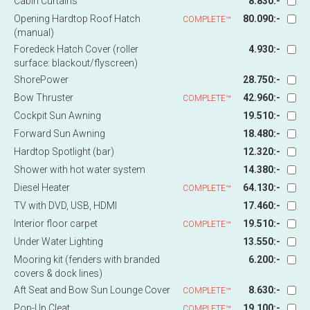
Cabin Curtains
8.830:-
Opening Hardtop Roof Hatch
80.090:-
COMPLETE™
(manual)
Foredeck Hatch Cover (roller
4.930:-
surface: blackout/flyscreen)
ShorePower
28.750:-
Bow Thruster
42.960:-
COMPLETE™
Cockpit Sun Awning
19.510:-
Forward Sun Awning
18.480:-
Hardtop Spotlight (bar)
12.320:-
Shower with hot water system
14.380:-
Diesel Heater
64.130:-
COMPLETE™
TV with DVD, USB, HDMI
17.460:-
Interior floor carpet
19.510:-
COMPLETE™
Under Water Lighting
13.550:-
Mooring kit (fenders with branded
6.200:-
covers & dock lines)
Aft Seat and Bow Sun Lounge Cover
8.630:-
COMPLETE™
Pop-Up Cleat
19.100:-
COMPLETE™