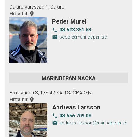
Dalarö varvsväg 1, Dalarö
Hitta hit
room
Peder Murell
08-503 351 63
local_phone
email
peder@marindepan.se
MARINDEPÅN NACKA
Brantvägen 3, 133 42 SALTSJÖBADEN
Hitta hit
room
Andreas Larsson
08-556 709 08
local_phone
email
andreas.larsson@marindepan.se