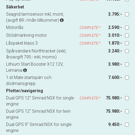
Säkerhet
Seagrid larmsensor inkl, mont,
3.795:-
(avgift 89:-/mån tillkommer)
Motorlås
2.590:-
COMPLETE™
Stöldmärkning motor
3.010:-
COMPLETE™
Låspaket klass 3
1.870:-
COMPLETE™
Spårsändare Northtracker (exkl,
3.240:-
årsavgift 795:- inkl, moms)
Lithium Start Booster X12 12V,
3.980:-
Lemania
1:st Mate startspärr och
7.600:-
dödmansgrepp
Plotter/navigering
Dual GPS 12" Simrad NSX for single
75.980:-
COMPLETE™
engine
Dual GPS 12" Simrad NSX for twin
75.980:-
engine
Dual GPS 9" Simrad NSX for single
9.450:-
engine