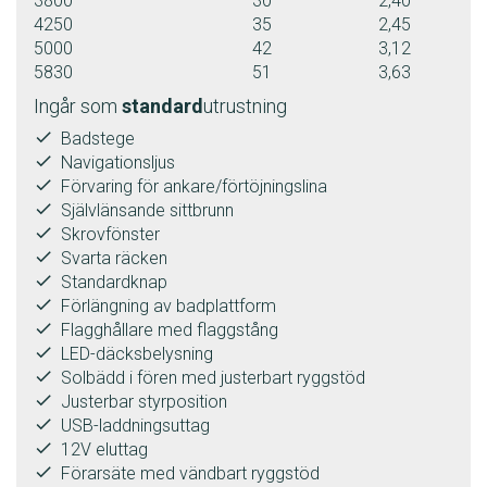
3800
30
2,40
4250
35
2,45
5000
42
3,12
5830
51
3,63
Ingår som
standard
utrustning
done
Badstege
done
Navigationsljus
done
Förvaring för ankare/förtöjningslina
done
Självlänsande sittbrunn
done
Skrovfönster
done
Svarta räcken
done
Standardknap
done
Förlängning av badplattform
done
Flagghållare med flaggstång
done
LED-däcksbelysning
done
Solbädd i fören med justerbart ryggstöd
done
Justerbar styrposition
done
USB-laddningsuttag
done
12V eluttag
done
Förarsäte med vändbart ryggstöd