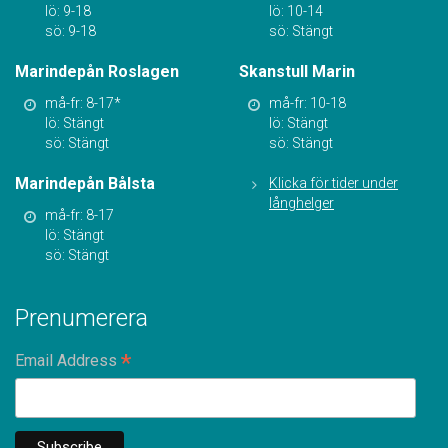
lö: 9-18
lö: 10-14
sö: 9-18
sö: Stängt
Marindepån Roslagen
Skanstull Marin
må-fr: 8-17*
må-fr: 10-18
lö: Stängt
lö: Stängt
sö: Stängt
sö: Stängt
Marindepån Bålsta
Klicka för tider under
långhelger
må-fr: 8-17
lö: Stängt
sö: Stängt
Prenumerera
*
Email Address