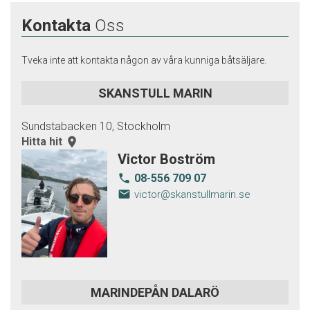
Kontakta
Oss
Tveka inte att kontakta någon av våra kunniga båtsäljare.
SKANSTULL MARIN
Sundstabacken 10, Stockholm
Hitta hit
room
Victor Boström
08-556 709 07
local_phone
email
victor@skanstullmarin.se
MARINDEPÅN DALARÖ