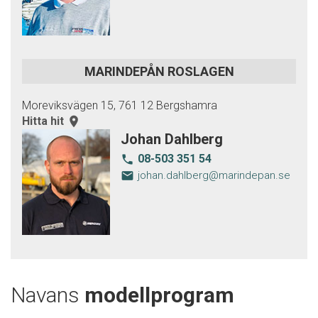
MARINDEPÅN ROSLAGEN
Moreviksvägen 15, 761 12 Bergshamra
Hitta hit
room
Johan Dahlberg
08-503 351 54
local_phone
email
johan.dahlberg@marindepan.se
Navans
modellprogram