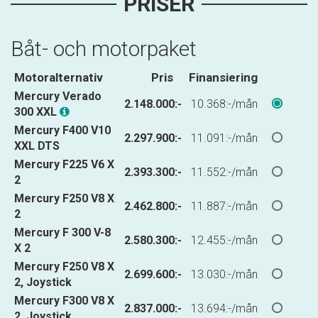
PRISER
Båt- och motorpaket
Motoralternativ
Pris
Finansiering
Mercury Verado
2.148.000:-
10.368:-/mån
300 XXL
Mercury F400 V10
2.297.900:-
11.091:-/mån
XXL DTS
Mercury F225 V6 X
2.393.300:-
11.552:-/mån
2
Mercury F250 V8 X
2.462.800:-
11.887:-/mån
2
Mercury F 300 V-8
2.580.300:-
12.455:-/mån
X 2
Mercury F250 V8 X
2.699.600:-
13.030:-/mån
2, Joystick
Mercury F300 V8 X
2.837.000:-
13.694:-/mån
2, Joystick