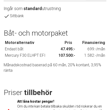
Ingår som
standard
utrustning
done
Sittbänk
Båt- och motorpaket
Motoralternativ
Pris
Finansiering
Endast båt
47.495:-
699:-/mån
Mercury F30 ELHPT EFI
107.500:-
1.582:-/mån
Månadskostnad baserad på 60 mån, 20% kontant, 3,95%
ränta
Priser
tillbehör
Att låna kostar pengar!
Om du inte kan betala tillbaka skulden i tid riskerar du en