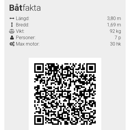
Båt
fakta
Längd:
3,80 m
Bredd:
1,69 m
Vikt:
92 kg
Personer:
7 p
Max motor:
30 hk